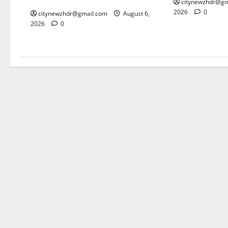
citynewzhdr@gm
2026
0
citynewzhdr@gmail.com
August 6,
2026
0