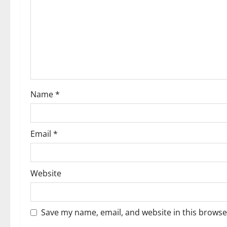
a
t
i
o
n
Name
*
Email
*
Website
Save my name, email, and website in this browse