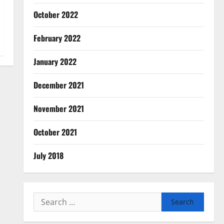
Breaking News
Haridwar
October 2022
Police
Uttarakhand
कांवड़ मेले में गांजा सप्लाई करने की
February 2022
साजिश नाकाम
3
August 6, 2026
0
January 2022
Breaking News
Entertainment
December 2021
रियलिटी शो ‘लॉकअप: सच या सजा’
सीजन 2 की विनर बनीं श्रेया कालरा
November 2021
August 6, 2026
0
4
October 2021
Breaking News
CM Uttrakhand
Dehradun
Uttarakhand
July 2018
मुख्यमंत्री धामी के दिशा-निर्देशों में पीएम
आवास योजना (शहरी) की प्रगति की
हुई समीक्षा
5
August 6, 2026
0
Search
Army
Breaking News
for:
CM Uttrakhand
Dehradun