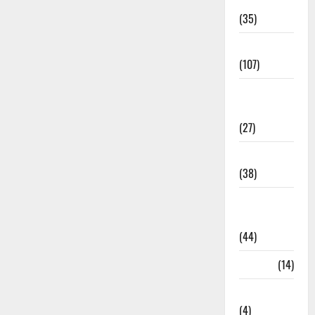
Electricity
(35)
Entertainment
(107)
Environment
& Climate
(27)
EVM Voting
(38)
Fire
Accident
(44)
Garbage
(14)
Governance
(4)