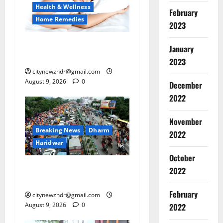
Health & Wellness
February
Home Remedies
2023
अच्छी नींद लेना चाहते हैं तो
January
दवाइयां नहीं, आजमाएं ये उपाय
2023
citynewzhdr@gmail.com
August 9, 2026
0
December
2022
November
Breaking News
Dharm
2022
Haridwar
October
हरकी पौड़ी पर उमड़ा आस्था का
2022
सैलाब
February
citynewzhdr@gmail.com
August 9, 2026
0
2022