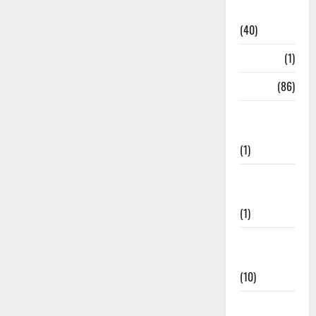
Remedies
(40)
HRDA
(1)
India
(86)
India–Japan
Partnership
(1)
Inspirational
Stories
(1)
International
News
(10)
International