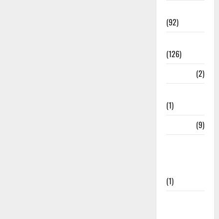
Rishikesh
(92)
Roorkee
(126)
Rudrapur
(2)
Saharanpur
(1)
Science
(9)
Senior
Citizens
Welfare
(1)
Social
Initiatives