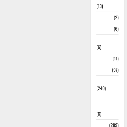
(13)
Mathura
(2)
Meerut
(6)
Mussoorie
(6)
nainital
(11)
nainital
(97)
national
(240)
National
News
(6)
Nature
(289)