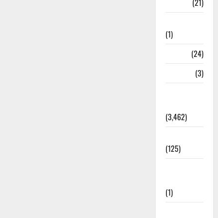
BANK
(21)
Bhaniyawala
(1)
BHEL
(24)
Bihar
(3)
Breaking
News
(3,462)
Business
(125)
Cloudburst
Updates
(1)
CM