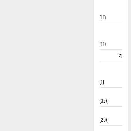
Disaster
Management
(11)
Disaster
Relief
(11)
Dogs
(2)
Economy &
Investment
(1)
Education
(327)
Election
(207)