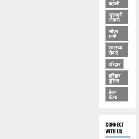
बहाली
सरकारी
नौकरी
सीएम
धामी
स्वास्थ्य
सेवाएं
हरिद्वार
हरिद्वार
पुलिस
हेल्थ
टिप्स
CONNECT
WITH US