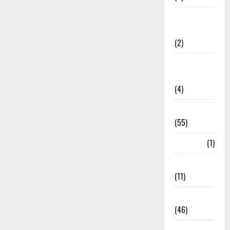
Government &
Administration
(2)
Government
Schemes
(4)
Govt Job
(55)
Gujarat
(1)
Haldwani
(11)
Haldwani
(46)