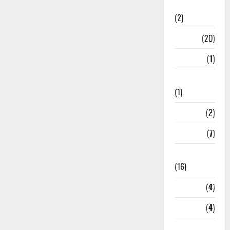
Relations
(2)
Job
(20)
Kanpur
(1)
Karanatak
(1)
kolkata
(2)
Kotdwar
(7)
Lifestyle
(16)
Loan
(4)
M.P
(4)
Massoorie