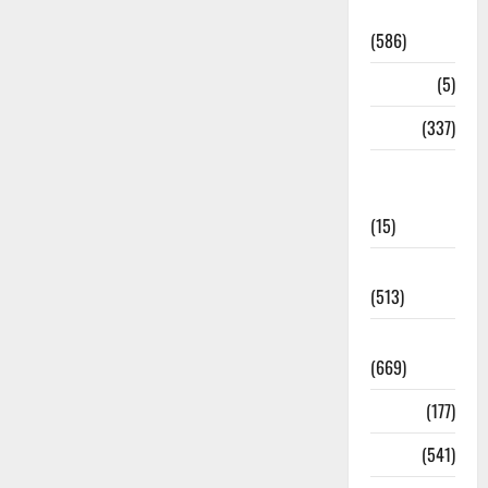
Uttrakhand
(586)
Corona
(5)
crime
(337)
Cyber
Crime
(15)
Dehradun
(513)
Dehradun
(669)
Delhi
(177)
Dharm
(541)