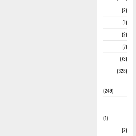
Navy
(2)
Nepal
(1)
New Year
(2)
Newsbeat
(7)
PM Modi
(73)
Police
(328)
Politics
(249)
Post Office
Investment
(1)
ramnagar
(2)