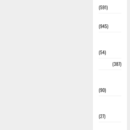
Haridwar
(591)
Haridwar
(945)
Haridwar
News
(54)
Health
(387)
Health &
Wellness
(90)
Holi
Festival
(27)
Home