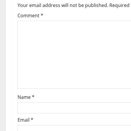
a
Your email address will not be published.
Required 
v
Comment
*
i
g
a
t
i
o
Name
*
n
Email
*