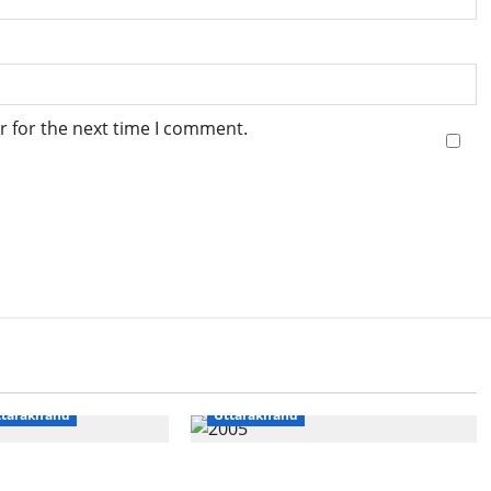
r for the next time I comment.
Accident
Breaking News
s
Dharm
CM Uttrakhand
Disaster Relief
ttarakhand
Uttarakhand
ा का सैलाब! ‘हर-हर
कपकोट में खीर गंगा नदी से 49 वर्षीय