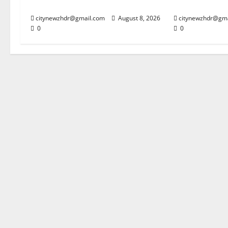
लिए पर्याप्त पेयजल व्यवस्था
महादेव’ से गूंज र
citynewzhdr@gmail.com
August 8, 2026
citynewzhdr@gm
0
0