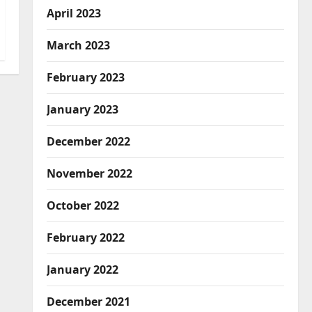
April 2023
March 2023
February 2023
Breaking News
Dharm
January 2023
Haridwar
Uttarakhand
हरिद्वार में आस्था का सैलाब! ‘हर-हर
December 2022
महादेव’ से गूंज रही धर्मनगरी
2
August 8, 2026
0
November 2022
Accident
Breaking News
October 2022
CM Uttrakhand
Disaster Relief
Uttarakhand
कपकोट में खीर गंगा नदी से 49 वर्षीय
February 2022
व्यक्ति का शव बरामद
3
January 2022
August 8, 2026
0
Breaking News
CM Uttrakhand
Dehradun
Uttarakhand
December 2021