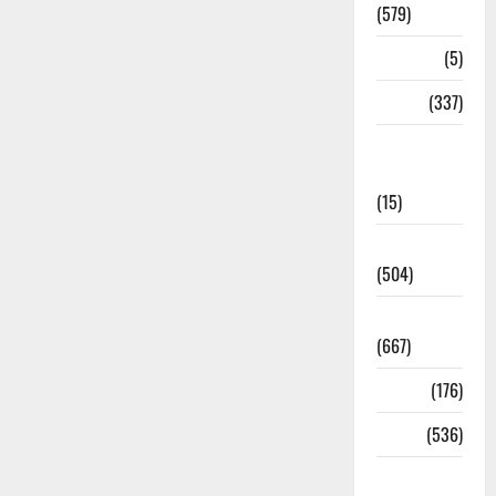
(579)
Corona
(5)
crime
(337)
Cyber
Crime
(15)
Dehradun
(504)
Dehradun
(667)
Delhi
(176)
Dharm
(536)
Disaster