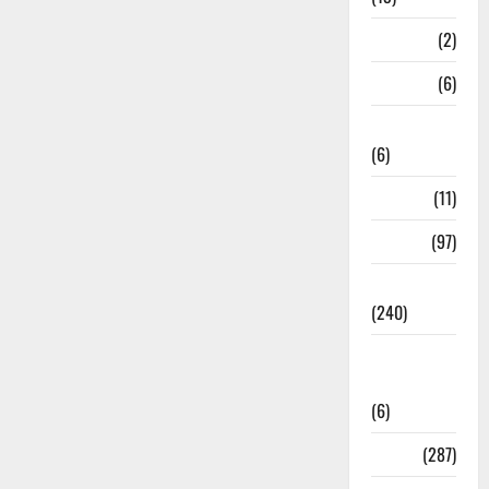
Mathura
(2)
Meerut
(6)
Mussoorie
(6)
nainital
(11)
nainital
(97)
national
(240)
National
News
(6)
Nature
(287)