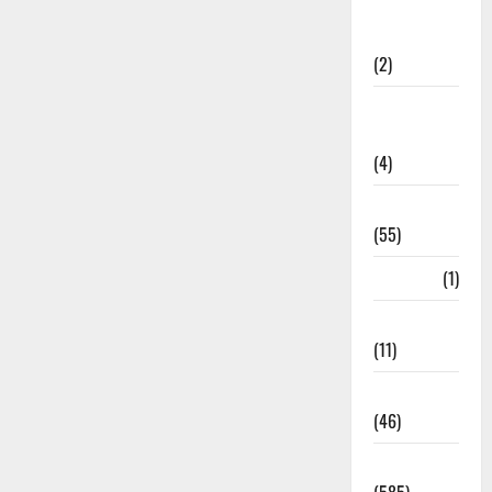
Government &
Administration
(2)
Government
Schemes
(4)
Govt Job
(55)
Gujarat
(1)
Haldwani
(11)
Haldwani
(46)
Haridwar