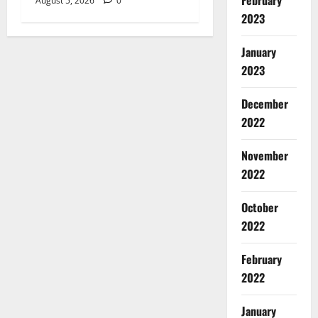
February
August 5, 2026
0
2023
January
2023
December
2022
Breaking
November
Entertai
स
2022
ल
मा
October
2
न
2022
खा
Breaking
न
Delhi
February
Sports Ne
की
2022
कॉ
द
म
म
3
न
January
दा