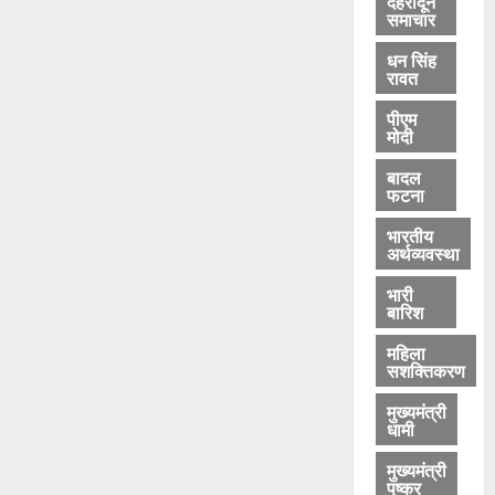
देहरादून
हा
समाचार
ट
क
धन सिंह
रावत
र
पीएम
मोदी
August
5,
बादल
2026
फटना
0
भारतीय
अर्थव्यवस्था
भारी
बारिश
महिला
सशक्तिकरण
मुख्यमंत्री
धामी
मुख्यमंत्री
पुष्कर