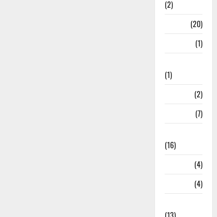
(2)
Job
(20)
Kanpur
(1)
Karanatak
(1)
kolkata
(2)
Kotdwar
(7)
Lifestyle
(16)
Loan
(4)
M.P
(4)
Massoorie
(13)