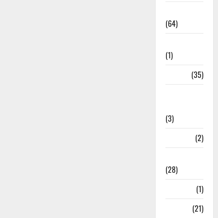
Agriculture
(64)
Ahamedabad
(1)
Army
(35)
Asia Cup
2025
(3)
Athletics
(2)
Ayurveda
(28)
Bangal
(1)
BANK
(21)