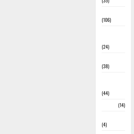
(35)
Entertainment
(106)
Environment
& Climate
(24)
EVM Voting
(38)
Fire
Accident
(44)
Garbage
(14)
Governance
(4)