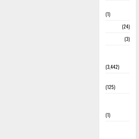
Bhaniyawala
(1)
BHEL
(24)
Bihar
(3)
Breaking
News
(3,442)
Business
(125)
Cloudburst
Updates
(1)
CM
Uttrakhand