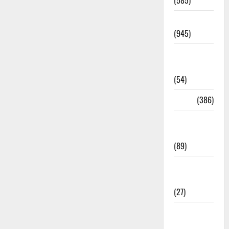
(585)
Haridwar
(945)
Haridwar
News
(54)
Health
(386)
Health &
Wellness
(89)
Holi
Festival
(27)
Home
Remedies