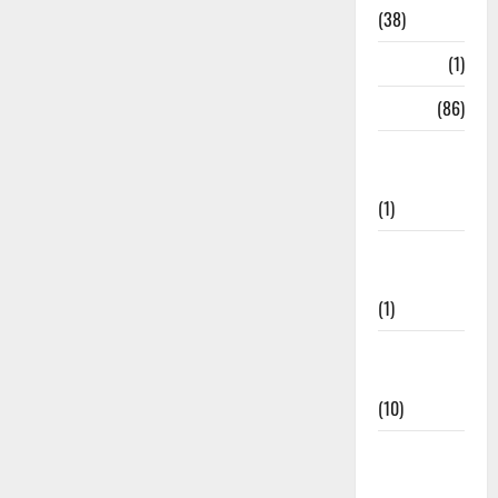
(38)
HRDA
(1)
India
(86)
India–Japan
Partnership
(1)
Inspirational
Stories
(1)
International
News
(10)
International
Relations