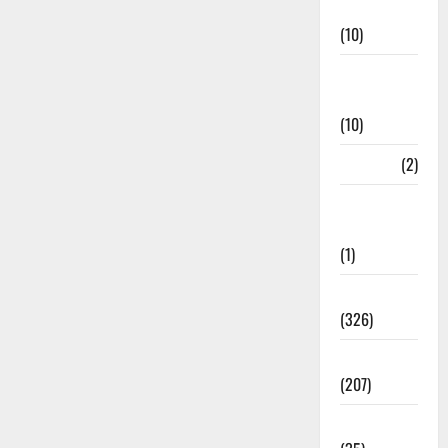
Management
(10)
Disaster
Relief
(10)
Dogs
(2)
Economy &
Investment
(1)
Education
(326)
Election
(207)
Electricity