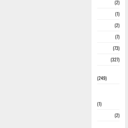
Navy
(2)
Nepal
(1)
New Year
(2)
Newsbeat
(7)
PM Modi
(73)
Police
(327)
Politics
(249)
Post Office
Investment
(1)
ramnagar
(2)
Rishikesh