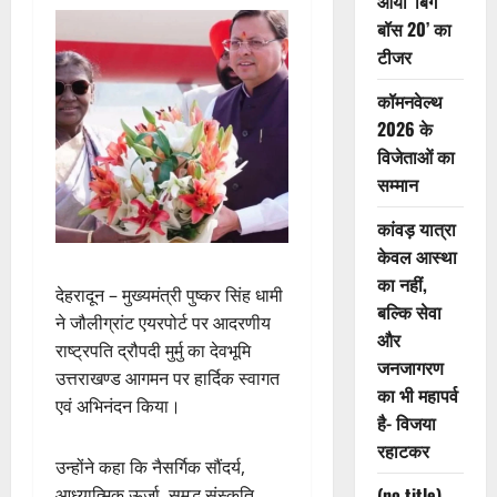
आया ‘बिग
बॉस 20’ का
टीजर
कॉमनवेल्थ
2026 के
विजेताओं का
सम्मान
कांवड़ यात्रा
केवल आस्था
का नहीं,
देहरादून – मुख्यमंत्री पुष्कर सिंह धामी
बल्कि सेवा
ने जौलीग्रांट एयरपोर्ट पर आदरणीय
और
राष्ट्रपति द्रौपदी मुर्मु का देवभूमि
जनजागरण
उत्तराखण्ड आगमन पर हार्दिक स्वागत
का भी महापर्व
एवं अभिनंदन किया।
है- विजया
रहाटकर
उन्होंने कहा कि नैसर्गिक सौंदर्य,
(no title)
आध्यात्मिक ऊर्जा, समृद्ध संस्कृति,