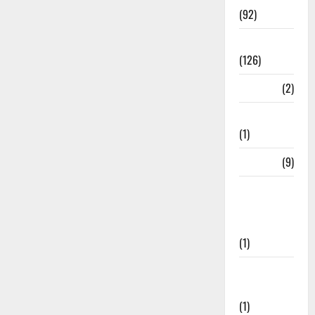
(92)
Roorkee
(126)
Rudrapur
(2)
Saharanpur
(1)
Science
(9)
Senior
Citizens
Welfare
(1)
Social
Initiatives
(1)