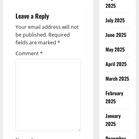
2025
v
Leave a Reply
July 2025
i
Your email address will not
g
June 2025
be published.
Required
fields are marked
*
a
May 2025
Comment
*
t
April 2025
i
March 2025
o
February
n
2025
January
2025
December