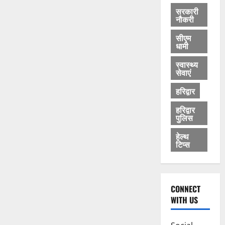
सरकारी
नौकरी
सीएम
धामी
स्वास्थ्य
सेवाएं
हरिद्वार
हरिद्वार
पुलिस
हेल्थ
टिप्स
CONNECT
WITH US