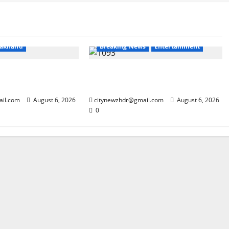
s
Haridwar
rakhand
Breaking News
Entertainment
ांजा सप्लाई करने की
रियलिटी शो ‘लॉकअप: सच या सजा’
सीजन 2 की विनर बनीं श्रेया कालरा
ail.com
August 6, 2026
citynewzhdr@gmail.com
August 6, 2026
0