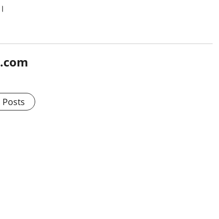
ै।
l.com
l Posts