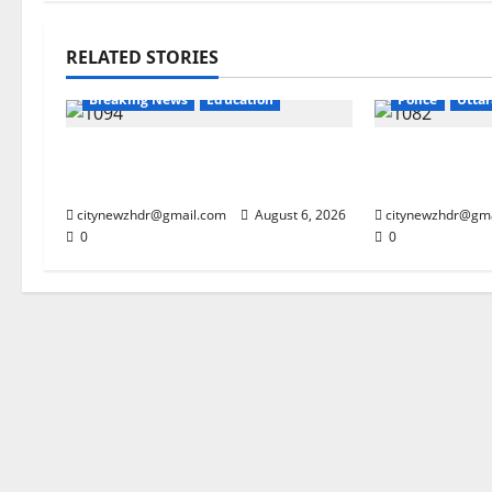
RELATED STORIES
Breaking New
Breaking News
Education
Police
Utta
झारखंड छात्र आंदोलन ने बढ़ाई सरकार
कांवड़ मेले में ग
की मुश्किलें
साजिश नाकाम
citynewzhdr@gmail.com
August 6, 2026
citynewzhdr@gm
0
0