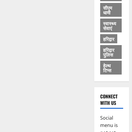
सीएम
धामी
स्वास्थ्य
सेवाएं
हरिद्वार
हरिद्वार
पुलिस
हेल्थ
टिप्स
CONNECT
WITH US
Social
menu is