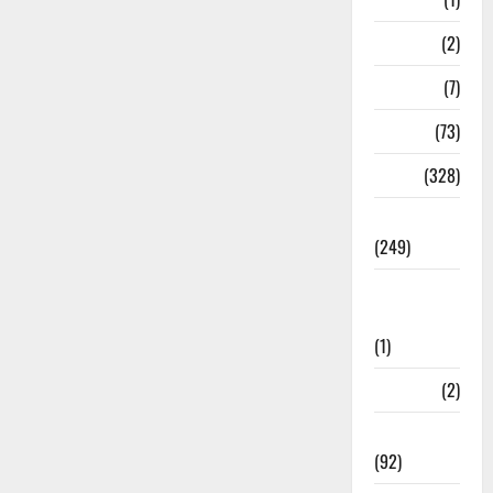
New Year
(2)
Newsbeat
(7)
PM Modi
(73)
Police
(328)
Politics
(249)
Post Office
Investment
(1)
ramnagar
(2)
Rishikesh
(92)