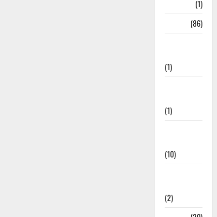
HRDA
(1)
India
(86)
India–Japan
Partnership
(1)
Inspirational
Stories
(1)
International
News
(10)
International
Relations
(2)