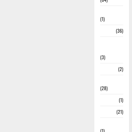
Ahamedabad
(1)
Army
(36)
Asia Cup
2025
(3)
Athletics
(2)
Ayurveda
(28)
Bangal
(1)
BANK
(21)
Bhaniyawala
(1)