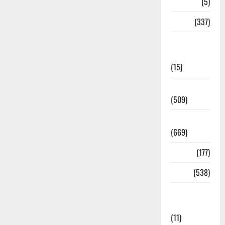
Corona
(5)
crime
(337)
Cyber
Crime
(15)
Dehradun
(509)
Dehradun
(669)
Delhi
(177)
Dharm
(538)
Disaster
Management
(11)