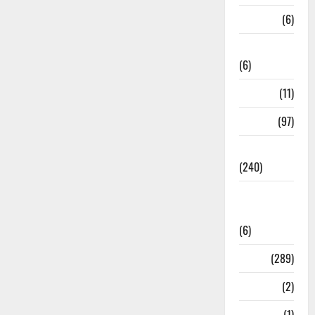
Meerut
(6)
Mussoorie
(6)
nainital
(11)
nainital
(97)
national
(240)
National
News
(6)
Nature
(289)
Navy
(2)
Nepal
(1)