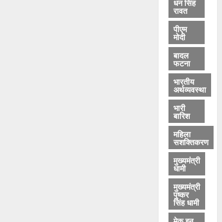
धन सिंह
रावत
पीएम
मोदी
बादल
फटना
भारतीय
अर्थव्यवस्था
भारी
बारिश
महिला
सशक्तिकरण
मुख्यमंत्री
धामी
मुख्यमंत्री
पुष्कर
सिंह धामी
मेक इन