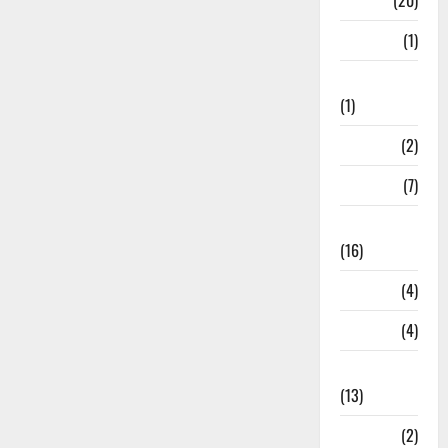
Job
(20)
Kanpur
(1)
Karanatak
(1)
kolkata
(2)
Kotdwar
(7)
Lifestyle
(16)
Loan
(4)
M.P
(4)
Massoorie
(13)
Mathura
(2)