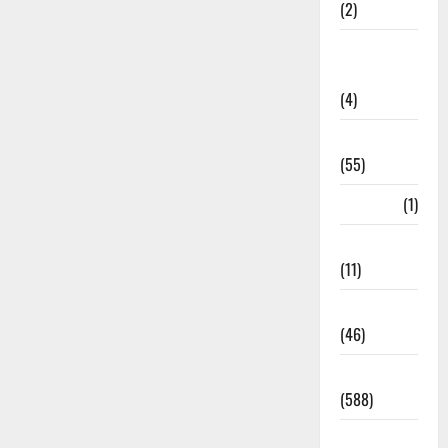
(2)
Government
Schemes
(4)
Govt Job
(55)
Gujarat
(1)
Haldwani
(11)
Haldwani
(46)
Haridwar
(588)
Haridwar