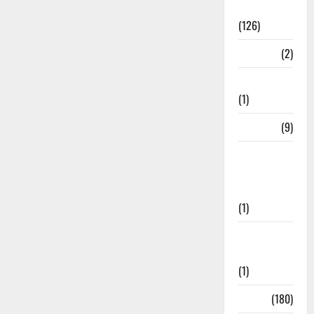
Roorkee
(126)
Rudrapur
(2)
Saharanpur
(1)
Science
(9)
Senior
Citizens
Welfare
(1)
Social
Initiatives
(1)
Sports
(180)