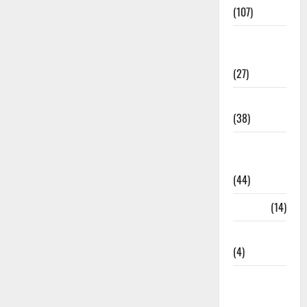
(107)
Environment
& Climate
(27)
EVM Voting
(38)
Fire
Accident
(44)
Garbage
(14)
Governance
(4)
Government &
Administration