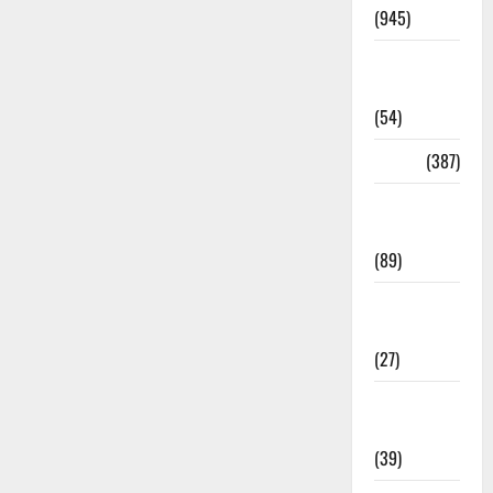
(945)
Haridwar
News
(54)
Health
(387)
Health &
Wellness
(89)
Holi
Festival
(27)
Home
Remedies
(39)