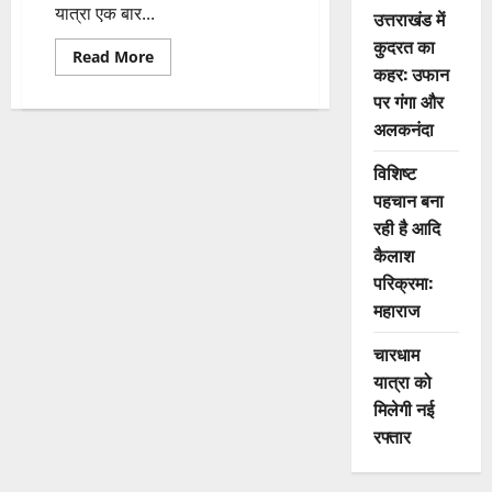
यात्रा एक बार...
उत्तराखंड में
कुदरत का
Read
Read More
more
कहर: उफान
about
पर गंगा और
केदारनाथ
में
अलकनंदा
सर्वाधिक
15.73
लाख
विशिष्ट
श्रद्धालु,
चारधाम
पहचान बना
यात्रा
में
रही है आदि
नया
कैलाश
रिकॉर्ड
परिक्रमा:
महाराज
चारधाम
यात्रा को
मिलेगी नई
रफ्तार