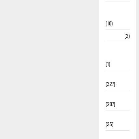
Disaster
Relief
(10)
Dogs
(2)
Economy &
Investment
(1)
Education
(327)
Election
(207)
Electricity
(35)
Entertainment