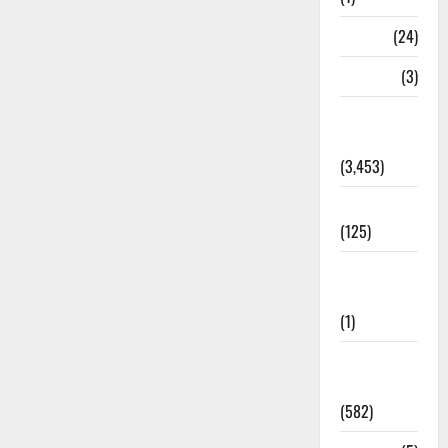
BHEL
(24)
Bihar
(3)
Breaking
News
(3,453)
Business
(125)
Cloudburst
Updates
(1)
CM
Uttrakhand
(582)