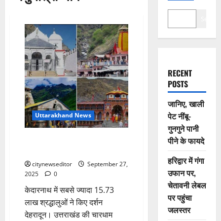
Search
RECENT
POSTS
जानिए, खाली
पेट नींबू-
Uttarakhand News
गुनगुने पानी
केदारनाथ में सर्वाधिक 15.73 लाख
पीने के फायदे
श्रद्धालु, चारधाम यात्रा में नया रिकॉर्ड
हरिद्वार में गंगा
citynewseditor
September 27,
उफान पर,
2025
0
चेतावनी लेबल
केदारनाथ में सबसे ज्यादा 15.73
पर पहुंचा
लाख श्रद्धालुओं ने किए दर्शन
जलस्तर
देहरादून। उत्तराखंड की चारधाम