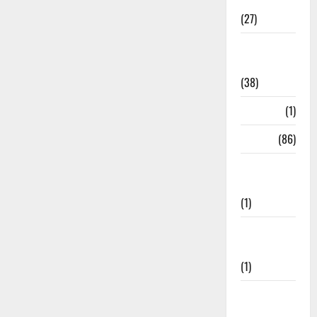
Festival
(27)
Home
Remedies
(38)
HRDA
(1)
India
(86)
India–Japan
Partnership
(1)
Inspirational
Stories
(1)
International
News