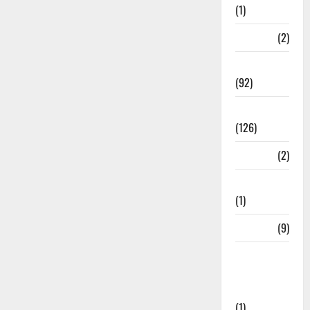
(1)
ramnagar
(2)
Rishikesh
(92)
Roorkee
(126)
Rudrapur
(2)
Saharanpur
(1)
Science
(9)
Senior
Citizens
Welfare
(1)