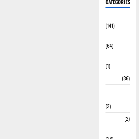
CATEGORIES
Accident
(141)
Agriculture
(64)
Ahamedabad
(1)
Army
(36)
Asia Cup
2025
(3)
Athletics
(2)
Ayurveda
(28)