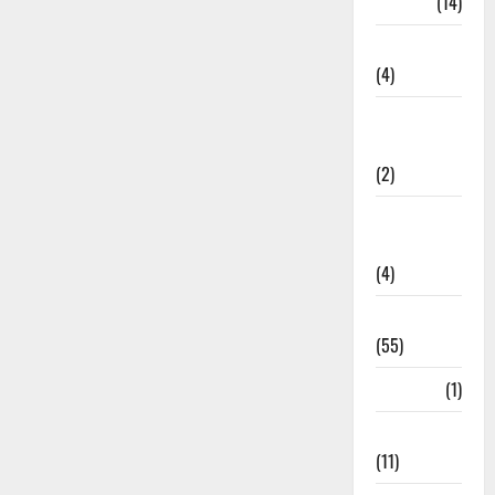
Garbage
(14)
Governance
(4)
Government &
Administration
(2)
Government
Schemes
(4)
Govt Job
(55)
Gujarat
(1)
Haldwani
(11)