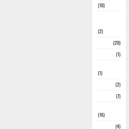
(10)
International
Relations
(2)
Job
(20)
Kanpur
(1)
Karanatak
(1)
kolkata
(2)
Kotdwar
(7)
Lifestyle
(16)
Loan
(4)