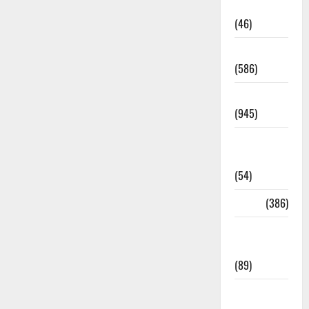
Haldwani
(46)
Haridwar
(586)
Haridwar
(945)
Haridwar
News
(54)
Health
(386)
Health &
Wellness
(89)
Holi