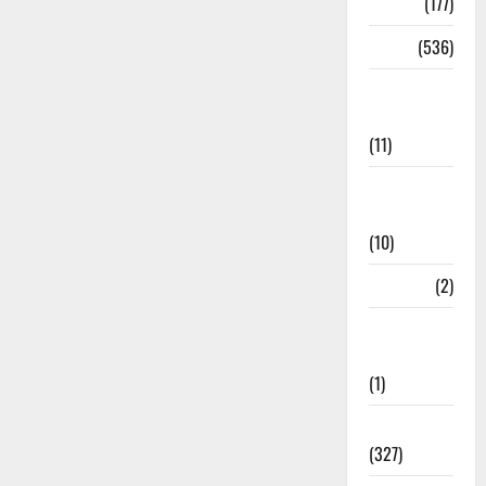
Delhi
(177)
Dharm
(536)
Disaster
Management
(11)
Disaster
Relief
(10)
Dogs
(2)
Economy &
Investment
(1)
Education
(327)