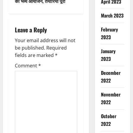
t
का भव्य आयोजन, तैयारियाँ पूरी
April 2023
n
March 2023
a
Leave a Reply
February
2023
v
Your email address will not
be published.
Required
i
January
fields are marked
*
2023
g
Comment
*
December
a
2022
t
November
i
2022
o
October
2022
n