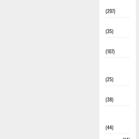
Election
(207)
Electricity
(35)
Entertainment
(107)
Environment
& Climate
(25)
EVM Voting
(38)
Fire
Accident
(44)