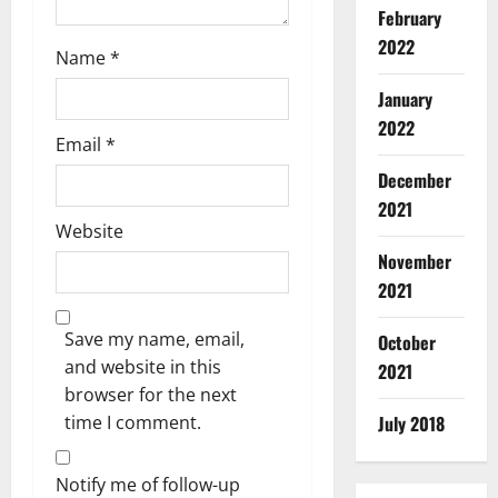
February
2022
Name
*
January
2022
Breaking
Email
*
Education
झा
December
र
2021
खं
2
Website
ड
November
छा
Breaking
2021
त्र
Haridwar
Police
आं
Uttarakh
Save my name, email,
October
दो
कां
ल
and website in this
2021
3
व
न
browser for the next
ड़
ने
Breaking
time I comment.
July 2018
मे
Entertai
ब
ले
रि
ढ़ा
में
य
Notify me of follow-up
ई