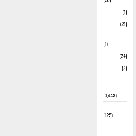
Bangal
(1)
BANK
(21)
Bhaniyawala
(1)
BHEL
(24)
Bihar
(3)
Breaking
News
(3,448)
Business
(125)
Cloudburst
Updates