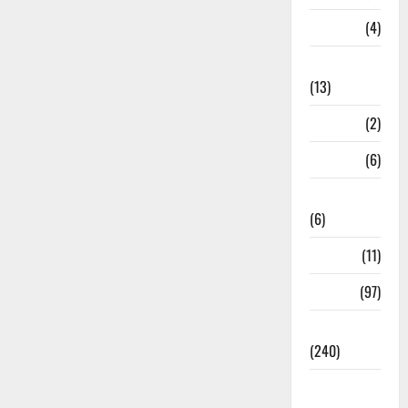
M.P
(4)
Massoorie
(13)
Mathura
(2)
Meerut
(6)
Mussoorie
(6)
nainital
(11)
nainital
(97)
national
(240)
National