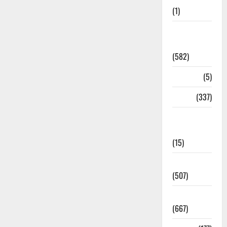
(1)
CM
Uttrakhand
(582)
Corona
(5)
crime
(337)
Cyber
Crime
(15)
Dehradun
(507)
Dehradun
(667)