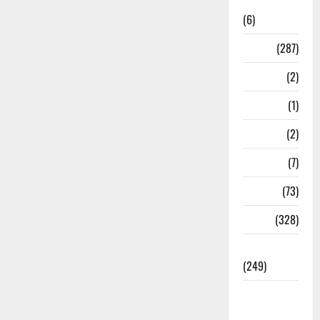
News
(6)
Nature
(287)
Navy
(2)
Nepal
(1)
New Year
(2)
Newsbeat
(7)
PM Modi
(73)
Police
(328)
Politics
(249)
Post Office
Investment