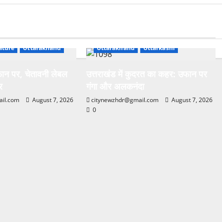
Breaking News
Dehradun
s
Environment & Climate
& Climate
Haridwar
Nature
Tehri
ature
Uttarakhand
Uttarakhand
Uttarkashi
 उफान पर, चेतावनी लेबल
उत्तराखंड में कुदरत का कहर: उफान पर
र
गंगा और अलकनंदा
ail.com
August 7, 2026
citynewzhdr@gmail.com
August 7, 2026
0