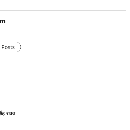
om
l Posts
सिंह रावत