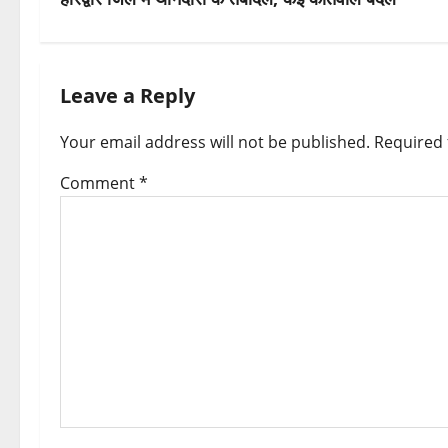
t
n
Leave a Reply
a
v
Your email address will not be published.
Required 
i
Comment
*
g
a
t
i
o
n