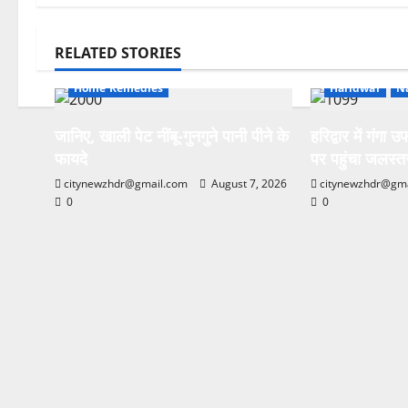
Breaking New
RELATED STORIES
Breaking News
Health
Environment 
Home Remedies
Haridwar
N
जानिए, खाली पेट नींबू-गुनगुने पानी पीने के
हरिद्वार में गंगा
फायदे
पर पहुंचा जलस्त
citynewzhdr@gmail.com
August 7, 2026
citynewzhdr@gm
0
0