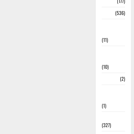
Delhi
(177)
Dharm
(536)
Disaster
Management
(11)
Disaster
Relief
(10)
Dogs
(2)
Economy &
Investment
(1)
Education
(327)