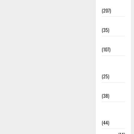
Election
(207)
Electricity
(35)
Entertainment
(107)
Environment
& Climate
(25)
EVM Voting
(38)
Fire
Accident
(44)