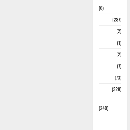
News
(6)
Nature
(287)
Navy
(2)
Nepal
(1)
New Year
(2)
Newsbeat
(7)
PM Modi
(73)
Police
(328)
Politics
(249)
Post Office
Investment