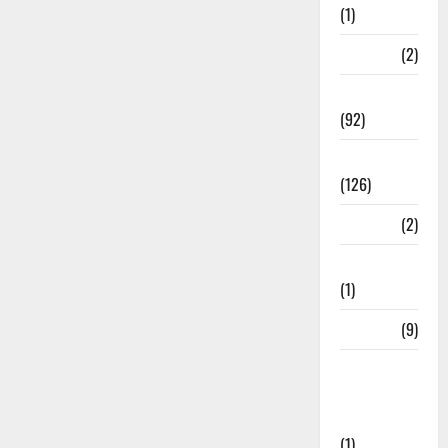
(1)
ramnagar
(2)
Rishikesh
(92)
Roorkee
(126)
Rudrapur
(2)
Saharanpur
(1)
Science
(9)
Senior
Citizens
Welfare
(1)