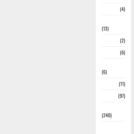
M.P
(4)
Massoorie
(13)
Mathura
(2)
Meerut
(6)
Mussoorie
(6)
nainital
(11)
nainital
(97)
national
(240)
National