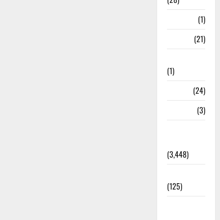
Bangal
(1)
BANK
(21)
Bhaniyawala
(1)
BHEL
(24)
Bihar
(3)
Breaking
News
(3,448)
Business
(125)
Cloudburst
Updates