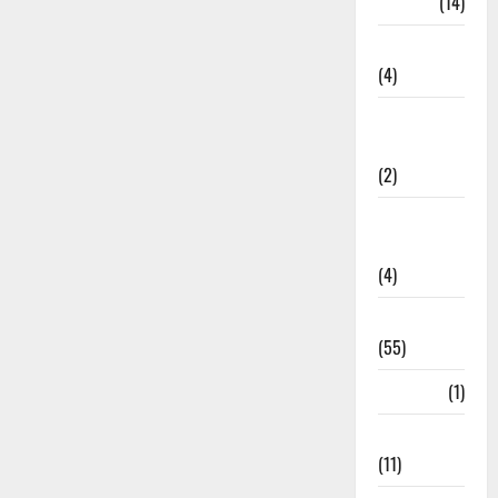
Garbage
(14)
Governance
(4)
Government &
Administration
(2)
Government
Schemes
(4)
Govt Job
(55)
Gujarat
(1)
Haldwani
(11)