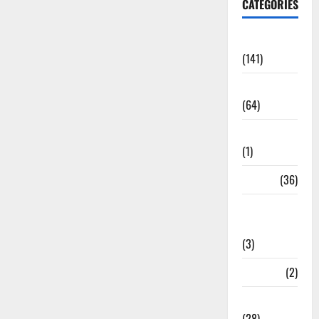
CATEGORIES
Accident
(141)
Agriculture
(64)
Ahamedabad
(1)
Army
(36)
Asia Cup
2025
(3)
Athletics
(2)
Ayurveda
(28)