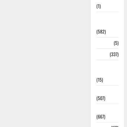
(1)
CM
Uttrakhand
(582)
Corona
(5)
crime
(337)
Cyber
Crime
(15)
Dehradun
(507)
Dehradun
(667)