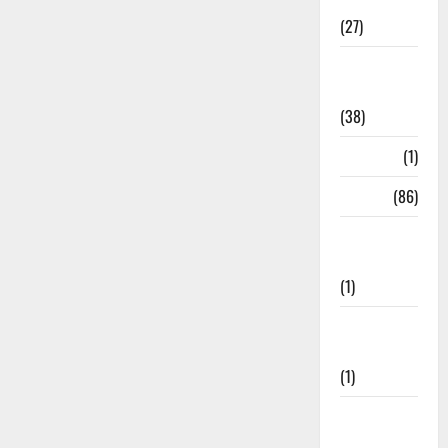
Festival
(27)
Home
Remedies
(38)
HRDA
(1)
India
(86)
India–Japan
Partnership
(1)
Inspirational
Stories
(1)
International
News