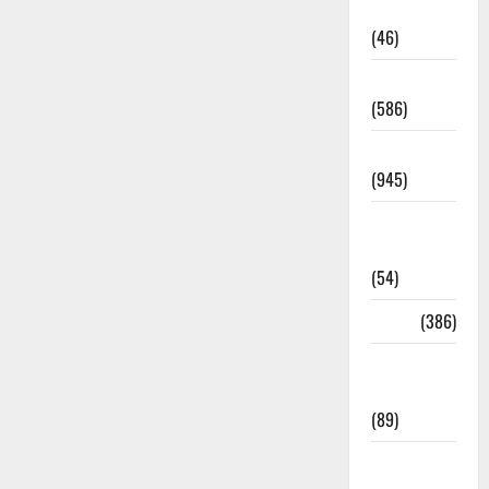
Haldwani
(46)
Haridwar
(586)
Haridwar
(945)
Haridwar
News
(54)
Health
(386)
Health &
Wellness
(89)
Holi