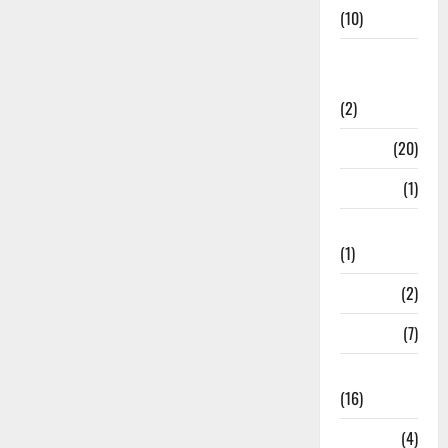
(10)
International
Relations
(2)
Job
(20)
Kanpur
(1)
Karanatak
(1)
kolkata
(2)
Kotdwar
(7)
Lifestyle
(16)
Loan
(4)