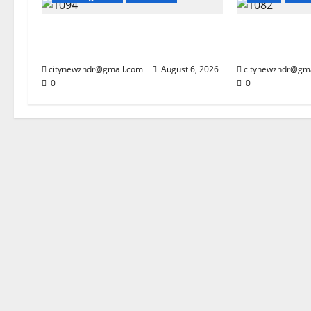
झारखंड छात्र आंदोलन ने बढ़ाई सरकार
कांवड़ मेले में ग
की मुश्किलें
साजिश नाकाम
citynewzhdr@gmail.com
August 6, 2026
citynewzhdr@gm
0
0