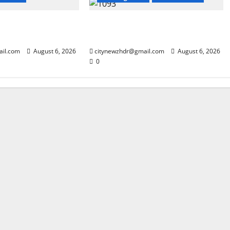
ांजा सप्लाई करने की
रियलिटी शो ‘लॉकअप: सच या सजा’
सीजन 2 की विनर बनीं श्रेया कालरा
ail.com
August 6, 2026
citynewzhdr@gmail.com
August 6, 2026
0