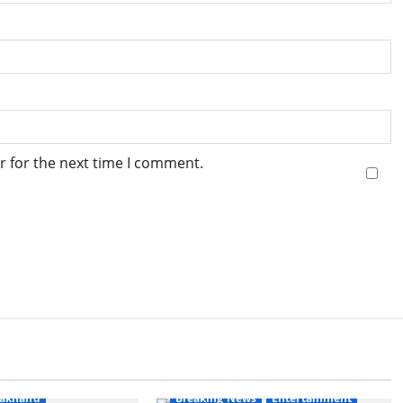
r for the next time I comment.
s
Haridwar
rakhand
Breaking News
Entertainment