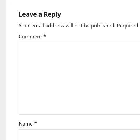
n
Leave a Reply
a
Your email address will not be published.
Required 
v
Comment
*
i
g
a
t
i
o
Name
*
n