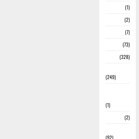
Nepal
(1)
New Year
(2)
Newsbeat
(7)
PM Modi
(73)
Police
(328)
Politics
(249)
Post Office
Investment
(1)
ramnagar
(2)
Rishikesh
(92)