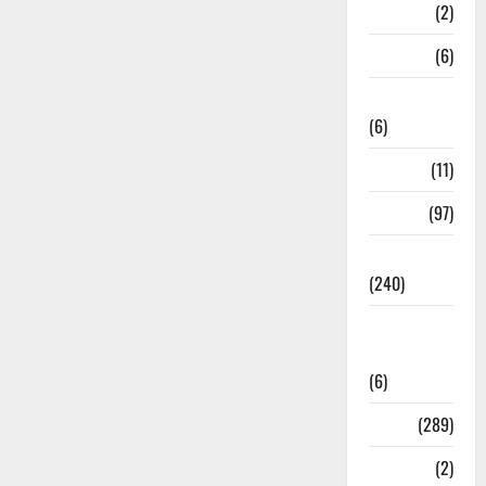
Mathura
(2)
Meerut
(6)
Mussoorie
(6)
nainital
(11)
nainital
(97)
national
(240)
National
News
(6)
Nature
(289)
Navy
(2)