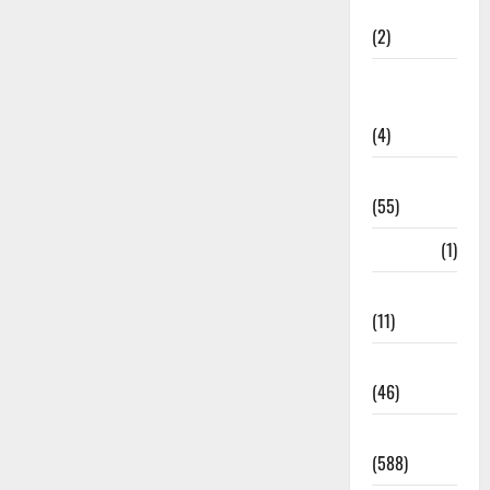
Administration
(2)
Government
Schemes
(4)
Govt Job
(55)
Gujarat
(1)
Haldwani
(11)
Haldwani
(46)
Haridwar
(588)