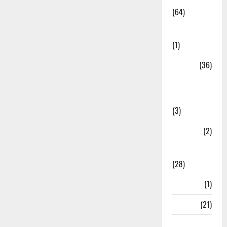
(64)
Ahamedabad
(1)
Army
(36)
Asia Cup
2025
(3)
Athletics
(2)
Ayurveda
(28)
Bangal
(1)
BANK
(21)
Bhaniyawala