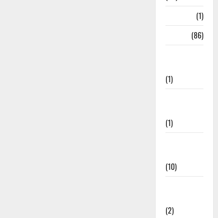
HRDA
(1)
India
(86)
India–Japan
Partnership
(1)
Inspirational
Stories
(1)
International
News
(10)
International
Relations
(2)