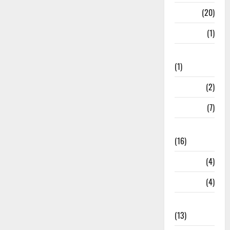
Job
(20)
Kanpur
(1)
Karanatak
(1)
kolkata
(2)
Kotdwar
(7)
Lifestyle
(16)
Loan
(4)
M.P
(4)
Massoorie
(13)