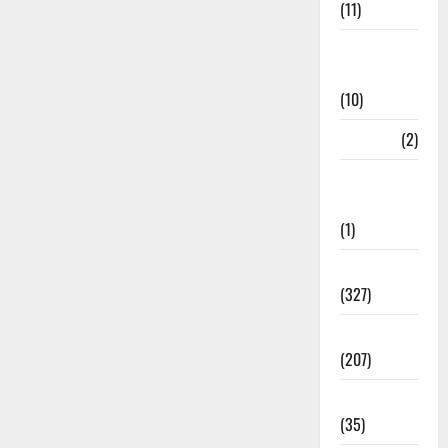
(11)
Disaster
Relief
(10)
Dogs
(2)
Economy &
Investment
(1)
Education
(327)
Election
(207)
Electricity
(35)