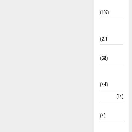
Entertainment
(107)
Environment
& Climate
(27)
EVM Voting
(38)
Fire
Accident
(44)
Garbage
(14)
Governance
(4)
Government &