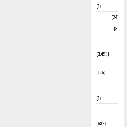
(1)
BHEL
(24)
Bihar
(3)
Breaking
News
(3,453)
Business
(125)
Cloudburst
Updates
(1)
CM
Uttrakhand
(582)