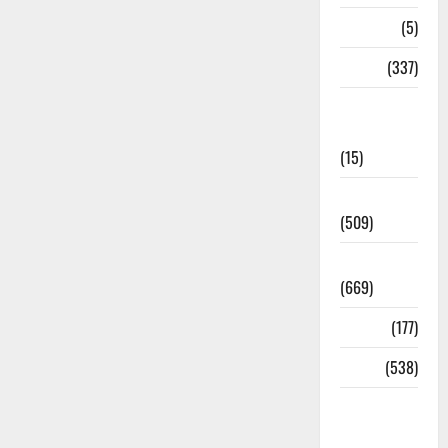
Corona
(5)
crime
(337)
Cyber
Crime
(15)
Dehradun
(509)
Dehradun
(669)
Delhi
(177)
Dharm
(538)
Disaster
Management