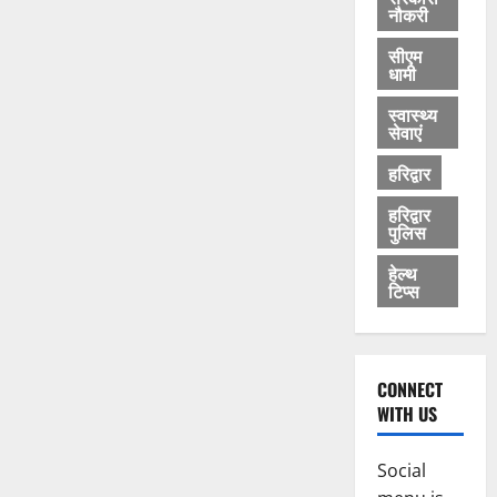
नौकरी
सीएम
धामी
स्वास्थ्य
सेवाएं
हरिद्वार
हरिद्वार
पुलिस
हेल्थ
टिप्स
CONNECT
WITH US
Social