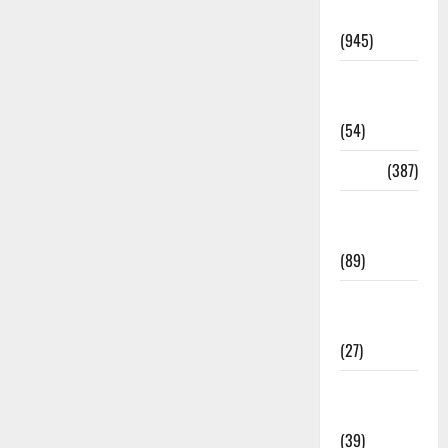
Haridwar
(945)
Haridwar
News
(54)
Health
(387)
Health &
Wellness
(89)
Holi
Festival
(27)
Home
Remedies
(39)