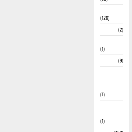
Roorkee
(126)
Rudrapur
(2)
Saharanpur
(1)
Science
(9)
Senior
Citizens
Welfare
(1)
Social
Initiatives
(1)