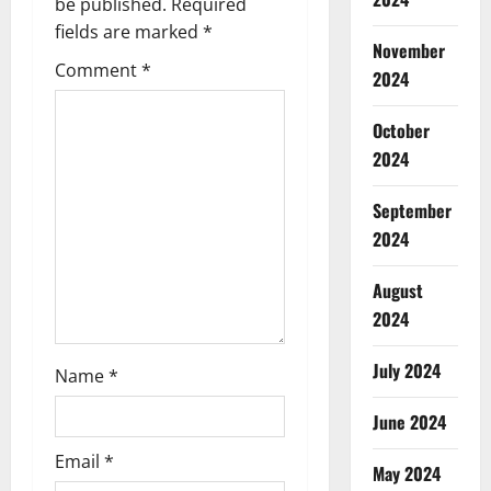
be published.
Required
i
fields are marked
*
November
g
Comment
*
2024
a
October
t
2024
i
September
2024
o
n
August
2024
July 2024
Name
*
June 2024
Email
*
May 2024