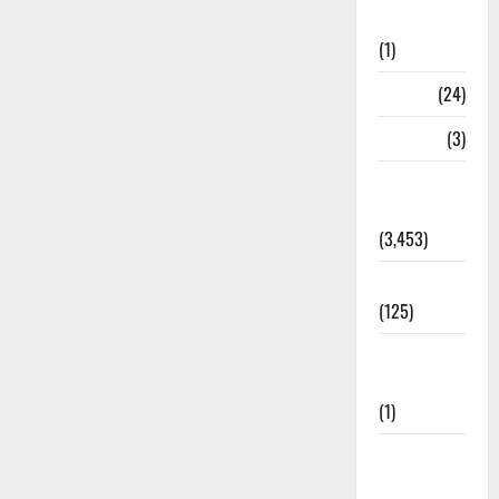
Bhaniyawala
(1)
BHEL
(24)
Bihar
(3)
Breaking
News
(3,453)
Business
(125)
Cloudburst
Updates
(1)
CM
Uttrakhand