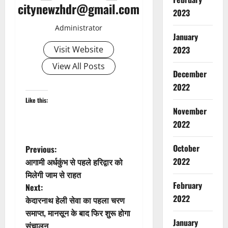
citynewzhdr@gmail.com
2023
Administrator
January
Visit Website
2023
View All Posts
December
2022
Like this:
Breaking
November
Environm
Haridwar
2022
Uttarakh
ह
P
October
Previous:
2
रि
2022
आगामी अर्धकुंभ से पहले हरिद्वार को
द्वा
o
Breaking
मिलेगी जाम से राहत
र
Dehradu
February
Next:
में
Environm
s
2022
गं
Haridwar
केदारनाथ हेली सेवा का पहला चरण
Tehri
Ut
गा
t
समाप्त, मानसून के बाद फिर शुरू होगा
3
Uttarkash
उ
January
संचालन