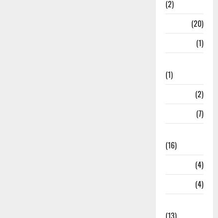
(2)
Job
(20)
Kanpur
(1)
Karanatak
(1)
kolkata
(2)
Kotdwar
(7)
Lifestyle
(16)
Loan
(4)
M.P
(4)
Massoorie
(13)