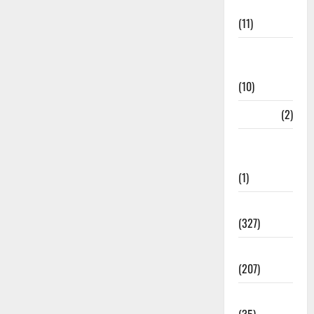
Management
(11)
Disaster
Relief
(10)
Dogs
(2)
Economy &
Investment
(1)
Education
(327)
Election
(207)
Electricity