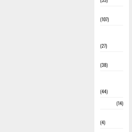
(35)
Entertainment
(107)
Environment
& Climate
(27)
EVM Voting
(38)
Fire
Accident
(44)
Garbage
(14)
Governance
(4)