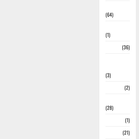
Agriculture
(64)
Ahamedabad
(1)
Army
(36)
Asia Cup
2025
(3)
Athletics
(2)
Ayurveda
(28)
Bangal
(1)
BANK
(21)