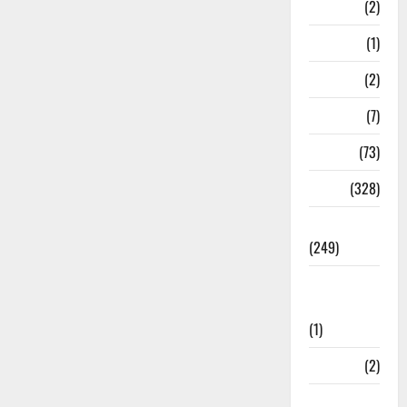
Navy
(2)
Nepal
(1)
New Year
(2)
Newsbeat
(7)
PM Modi
(73)
Police
(328)
Politics
(249)
Post Office
Investment
(1)
ramnagar
(2)
Rishikesh