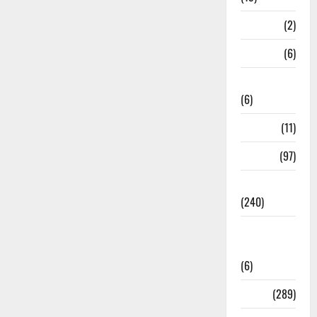
Mathura
(2)
Meerut
(6)
Mussoorie
(6)
nainital
(11)
nainital
(97)
national
(240)
National
News
(6)
Nature
(289)