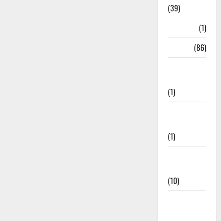
(39)
HRDA
(1)
India
(86)
India–Japan
Partnership
(1)
Inspirational
Stories
(1)
International
News
(10)
International
Relations