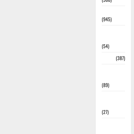
Haridwar
(945)
Haridwar
News
(54)
Health
(387)
Health &
Wellness
(89)
Holi
Festival
(27)
Home
Remedies