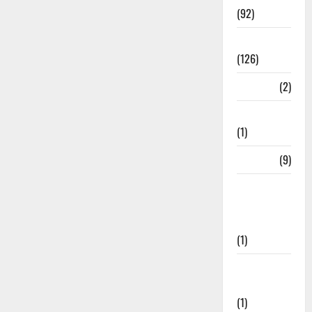
(92)
Roorkee
(126)
Rudrapur
(2)
Saharanpur
(1)
Science
(9)
Senior
Citizens
Welfare
(1)
Social
Initiatives
(1)