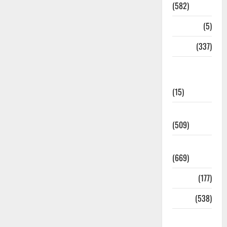
(582)
Corona
(5)
crime
(337)
Cyber
Crime
(15)
Dehradun
(509)
Dehradun
(669)
Delhi
(177)
Dharm
(538)
Disaster