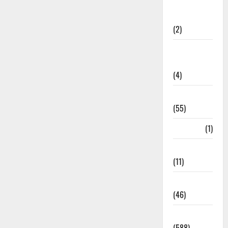
Government &
Administration
(2)
Government
Schemes
(4)
Govt Job
(55)
Gujarat
(1)
Haldwani
(11)
Haldwani
(46)
Haridwar
(588)