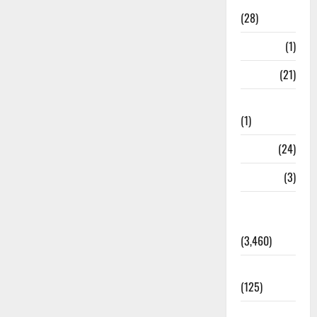
Ayurveda
(28)
Bangal
(1)
BANK
(21)
Bhaniyawala
(1)
BHEL
(24)
Bihar
(3)
Breaking
News
(3,460)
Business
(125)
Cloudburst