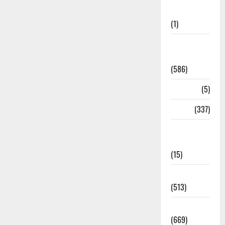
Updates
(1)
CM
Uttrakhand
(586)
Corona
(5)
crime
(337)
Cyber
Crime
(15)
Dehradun
(513)
Dehradun
(669)