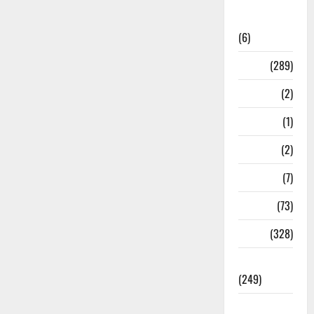
National
News
(6)
Nature
(289)
Navy
(2)
Nepal
(1)
New Year
(2)
Newsbeat
(7)
PM Modi
(73)
Police
(328)
Politics
(249)
Post Office