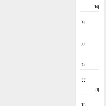
Garbage
(14)
Governance
(4)
Government &
Administration
(2)
Government
Schemes
(4)
Govt Job
(55)
Gujarat
(1)
Haldwani
(11)