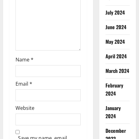
i
July 2024
o
June 2024
n
May 2024
April 2024
Name
*
March 2024
Email
*
February
2024
January
Website
2024
December
Save my name, email,
2023