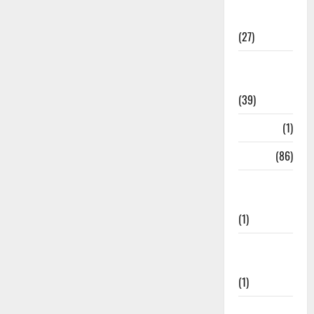
Holi
Festival
(27)
Home
Remedies
(39)
HRDA
(1)
India
(86)
India–Japan
Partnership
(1)
Inspirational
Stories
(1)
International