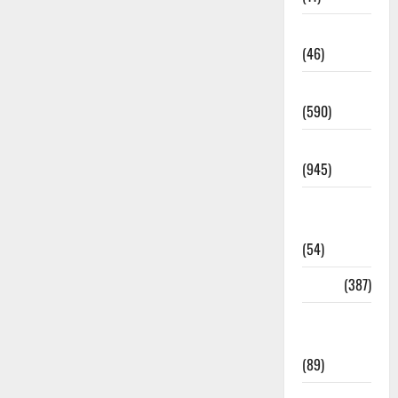
Haldwani
(46)
Haridwar
(590)
Haridwar
(945)
Haridwar
News
(54)
Health
(387)
Health &
Wellness
(89)