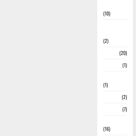
News
(10)
International
Relations
(2)
Job
(20)
Kanpur
(1)
Karanatak
(1)
kolkata
(2)
Kotdwar
(7)
Lifestyle
(16)