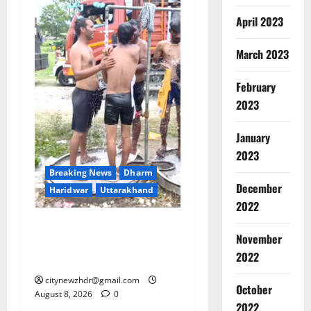
April 2023
March 2023
February
2023
January
2023
Breaking News
Dharm
December
Haridwar
Uttarakhand
2022
दक्षदीप से लालजीवाला तक
Breaking
November
Dharm
कांवड़ियों के लिए पर्याप्त पेयजल
Haridwar
2022
व्यवस्था
Uttarakh
ह
citynewzhdr@gmail.com
October
2
August 8, 2026
0
रि
2022