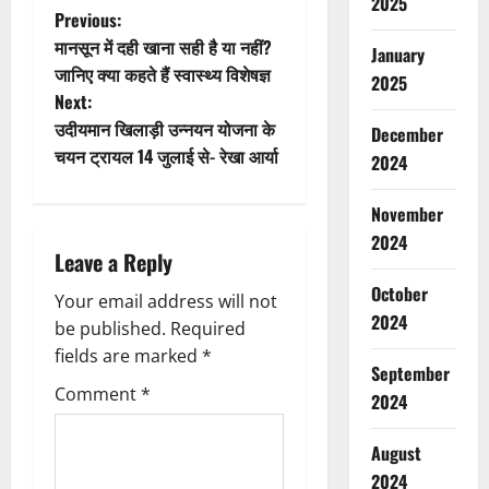
2025
P
Previous:
मानसून में दही खाना सही है या नहीं?
January
o
जानिए क्या कहते हैं स्वास्थ्य विशेषज्ञ
2025
Next:
s
उदीयमान खिलाड़ी उन्नयन योजना के
December
t
चयन ट्रायल 14 जुलाई से- रेखा आर्या
2024
n
November
2024
a
Leave a Reply
v
October
Your email address will not
2024
be published.
Required
i
fields are marked
*
September
g
Comment
*
2024
a
August
t
2024