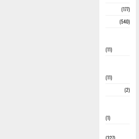
Delhi
(177)
Dharm
(540)
Disaster
Management
(11)
Disaster
Relief
(11)
Dogs
(2)
Economy &
Investment
(1)
Education
(327)