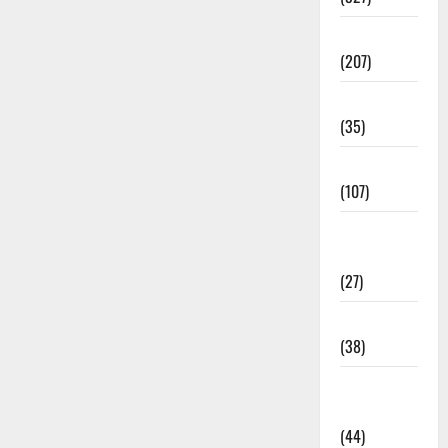
Election
(207)
Electricity
(35)
Entertainment
(107)
Environment
& Climate
(27)
EVM Voting
(38)
Fire
Accident
(44)