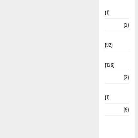
Investment
(1)
ramnagar
(2)
Rishikesh
(92)
Roorkee
(126)
Rudrapur
(2)
Saharanpur
(1)
Science
(9)
Senior
Citizens
Welfare