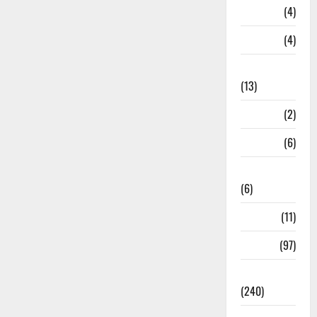
Loan
(4)
M.P
(4)
Massoorie
(13)
Mathura
(2)
Meerut
(6)
Mussoorie
(6)
nainital
(11)
nainital
(97)
national
(240)