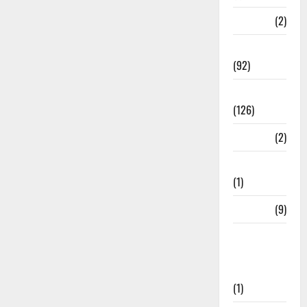
ramnagar
(2)
Rishikesh
(92)
Roorkee
(126)
Rudrapur
(2)
Saharanpur
(1)
Science
(9)
Senior
Citizens
Welfare
(1)