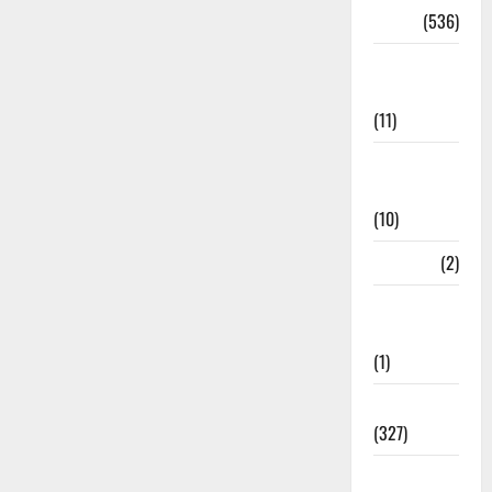
Dharm
(536)
Disaster
Management
(11)
Disaster
Relief
(10)
Dogs
(2)
Economy &
Investment
(1)
Education
(327)
Election