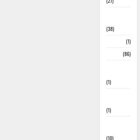
(27)
Home
Remedies
(38)
HRDA
(1)
India
(86)
India–Japan
Partnership
(1)
Inspirational
Stories
(1)
International
News
(10)