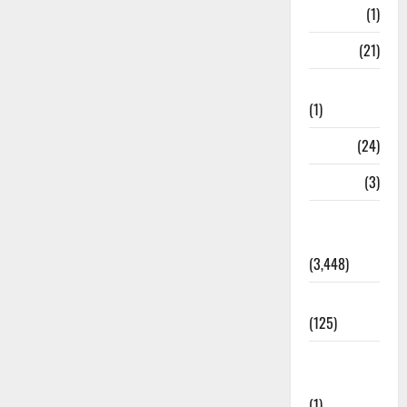
Bangal
(1)
BANK
(21)
Bhaniyawala
(1)
BHEL
(24)
Bihar
(3)
Breaking
News
(3,448)
Business
(125)
Cloudburst
Updates
(1)