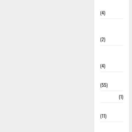
Governance
(4)
Government &
Administration
(2)
Government
Schemes
(4)
Govt Job
(55)
Gujarat
(1)
Haldwani
(11)
Haldwani