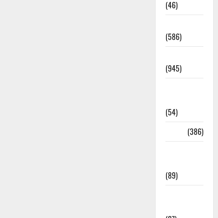
(46)
Haridwar
(586)
Haridwar
(945)
Haridwar
News
(54)
Health
(386)
Health &
Wellness
(89)
Holi
Festival