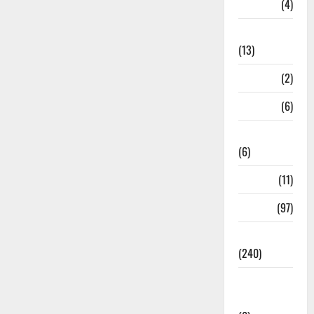
M.P
(4)
Massoorie
(13)
Mathura
(2)
Meerut
(6)
Mussoorie
(6)
nainital
(11)
nainital
(97)
national
(240)
National
News