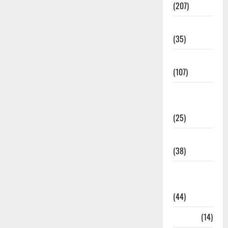
(207)
Electricity
(35)
Entertainment
(107)
Environment
& Climate
(25)
EVM Voting
(38)
Fire
Accident
(44)
Garbage
(14)