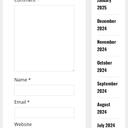
January
Comment
*
t
2025
i
December
2024
o
November
n
2024
October
2024
Name
*
September
2024
Email
*
August
2024
Website
July 2024