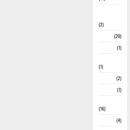
International
Relations
(2)
Job
(20)
Kanpur
(1)
Karanatak
(1)
kolkata
(2)
Kotdwar
(7)
Lifestyle
(16)
Loan
(4)