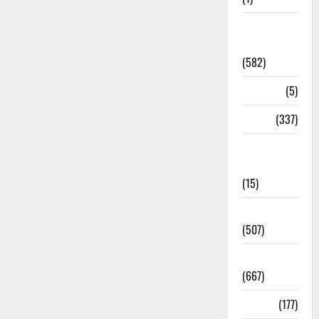
CM
Uttrakhand
(582)
Corona
(5)
crime
(337)
Cyber
Crime
(15)
Dehradun
(507)
Dehradun
(667)
Delhi
(177)