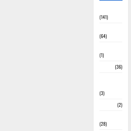
Accident
(141)
Agriculture
(64)
Ahamedabad
(1)
Army
(36)
Asia Cup
2025
(3)
Athletics
(2)
Ayurveda
(28)