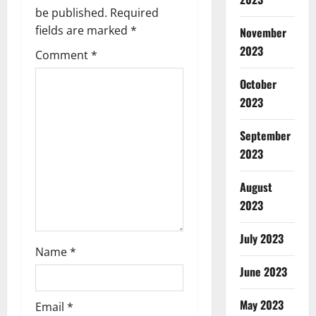
be published.
Required
i
fields are marked
*
November
g
2023
Comment
*
a
October
2023
t
September
i
2023
o
August
n
2023
July 2023
Name
*
June 2023
May 2023
Email
*