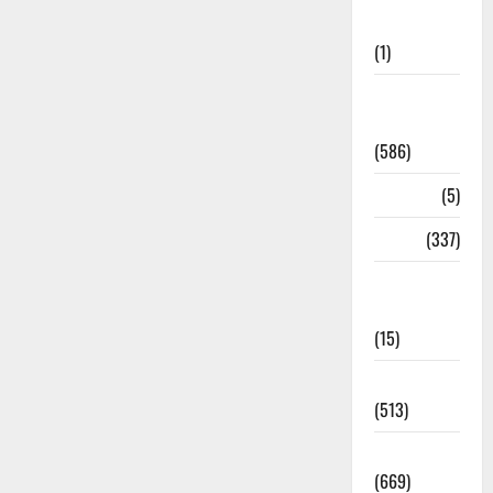
Updates
(1)
CM
Uttrakhand
(586)
Corona
(5)
crime
(337)
Cyber
Crime
(15)
Dehradun
(513)
Dehradun
(669)