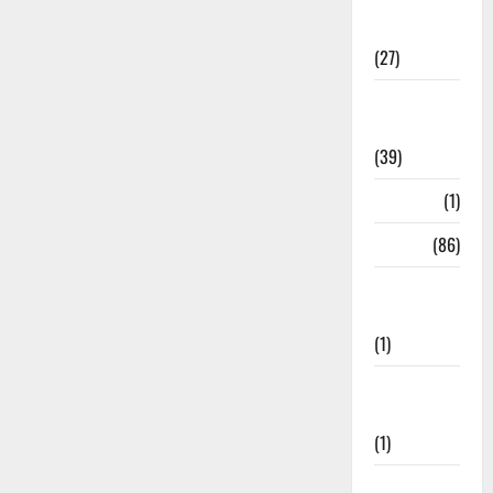
Holi
Festival
(27)
Home
Remedies
(39)
HRDA
(1)
India
(86)
India–Japan
Partnership
(1)
Inspirational
Stories
(1)
International