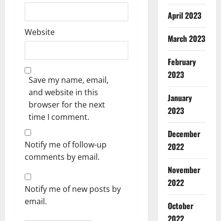
April 2023
Website
March 2023
February
2023
Save my name, email,
and website in this
January
browser for the next
2023
time I comment.
December
Notify me of follow-up
2022
comments by email.
Breaking
November
Dharm
Haridwar
2022
Notify me of new posts by
Uttarakh
ह
email.
October
2
रि
2022