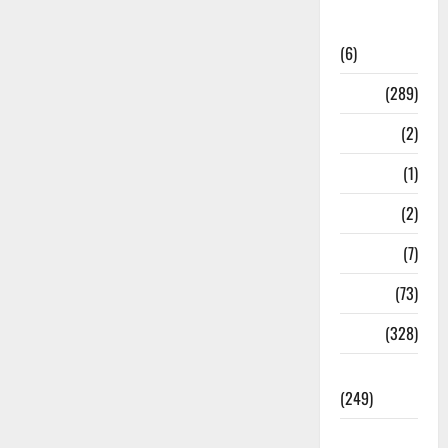
National
News
(6)
Nature
(289)
Navy
(2)
Nepal
(1)
New Year
(2)
Newsbeat
(7)
PM Modi
(73)
Police
(328)
Politics
(249)
Post Office