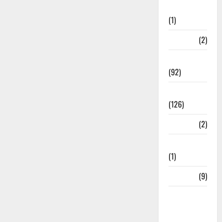
Investment
(1)
ramnagar
(2)
Rishikesh
(92)
Roorkee
(126)
Rudrapur
(2)
Saharanpur
(1)
Science
(9)
Senior
Citizens
Welfare