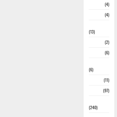
Loan
(4)
M.P
(4)
Massoorie
(13)
Mathura
(2)
Meerut
(6)
Mussoorie
(6)
nainital
(11)
nainital
(97)
national
(240)