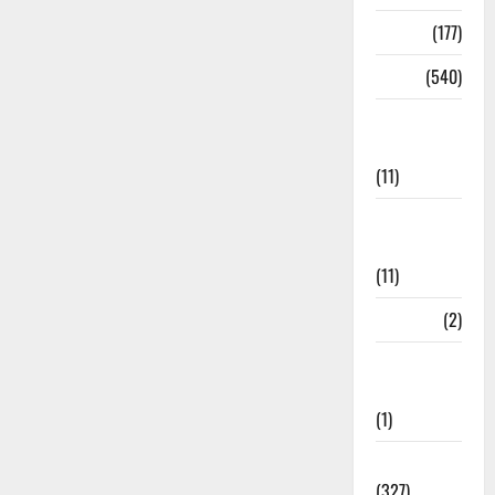
Delhi
(177)
Dharm
(540)
Disaster
Management
(11)
Disaster
Relief
(11)
Dogs
(2)
Economy &
Investment
(1)
Education
(327)