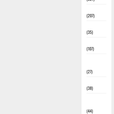
Election
(207)
Electricity
(35)
Entertainment
(107)
Environment
& Climate
(27)
EVM Voting
(38)
Fire
Accident
(44)