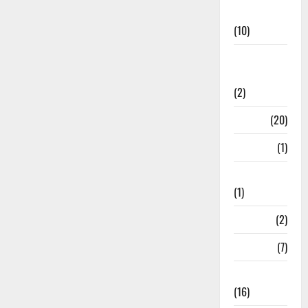
News
(10)
International
Relations
(2)
Job
(20)
Kanpur
(1)
Karanatak
(1)
kolkata
(2)
Kotdwar
(7)
Lifestyle
(16)