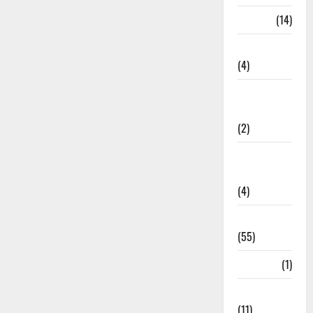
Garbage
(14)
Governance
(4)
Government &
Administration
(2)
Government
Schemes
(4)
Govt Job
(55)
Gujarat
(1)
Haldwani
(11)