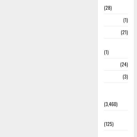
Ayurveda
(28)
Bangal
(1)
BANK
(21)
Bhaniyawala
(1)
BHEL
(24)
Bihar
(3)
Breaking
News
(3,460)
Business
(125)
Cloudburst