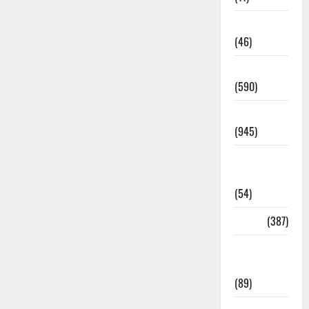
Haldwani
(46)
Haridwar
(590)
Haridwar
(945)
Haridwar
News
(54)
Health
(387)
Health &
Wellness
(89)