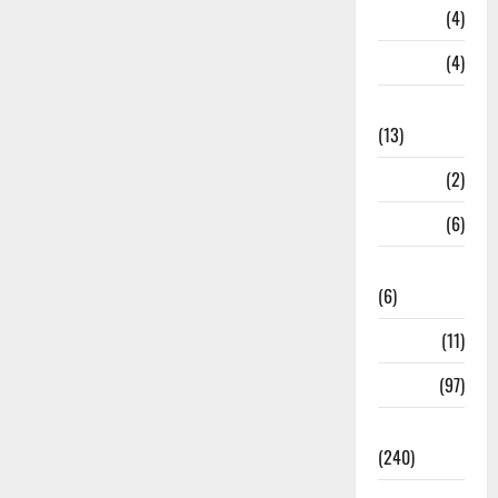
Loan
(4)
M.P
(4)
Massoorie
(13)
Mathura
(2)
Meerut
(6)
Mussoorie
(6)
nainital
(11)
nainital
(97)
national
(240)