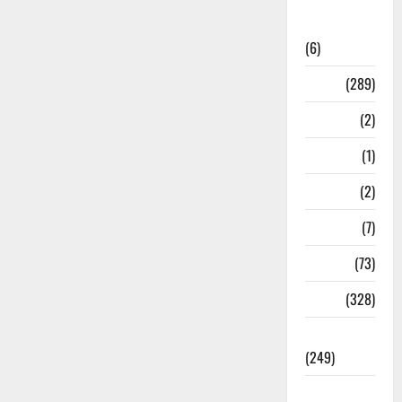
National
News
(6)
Nature
(289)
Navy
(2)
Nepal
(1)
New Year
(2)
Newsbeat
(7)
PM Modi
(73)
Police
(328)
Politics
(249)
Post Office