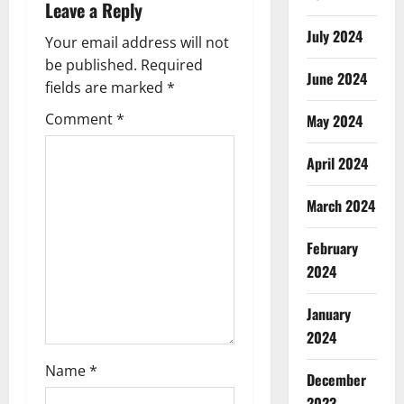
Leave a Reply
v
July 2024
Your email address will not
i
be published.
Required
June 2024
g
fields are marked
*
Comment
*
May 2024
a
t
April 2024
i
March 2024
o
February
2024
n
January
2024
Name
*
December
2023