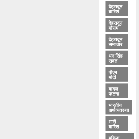
देहरादून
बारिश
देहरादून
मौसम
देहरादून
समाचार
धन सिंह
रावत
पीएम
मोदी
बादल
फटना
भारतीय
अर्थव्यवस्था
भारी
बारिश
महिला