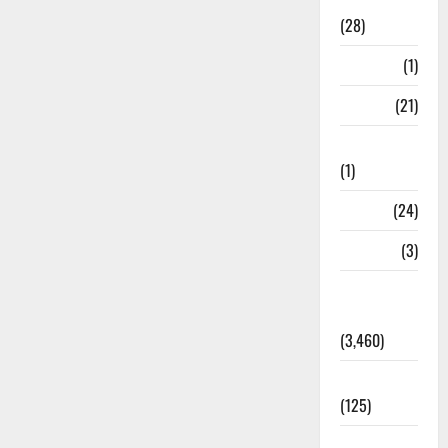
Ayurveda
(28)
Bangal
(1)
BANK
(21)
Bhaniyawala
(1)
BHEL
(24)
Bihar
(3)
Breaking
News
(3,460)
Business
(125)
Cloudburst