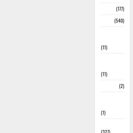
Delhi
(177)
Dharm
(540)
Disaster
Management
(11)
Disaster
Relief
(11)
Dogs
(2)
Economy &
Investment
(1)
Education
(327)