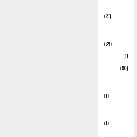
Holi
Festival
(27)
Home
Remedies
(39)
HRDA
(1)
India
(86)
India–Japan
Partnership
(1)
Inspirational
Stories
(1)
International