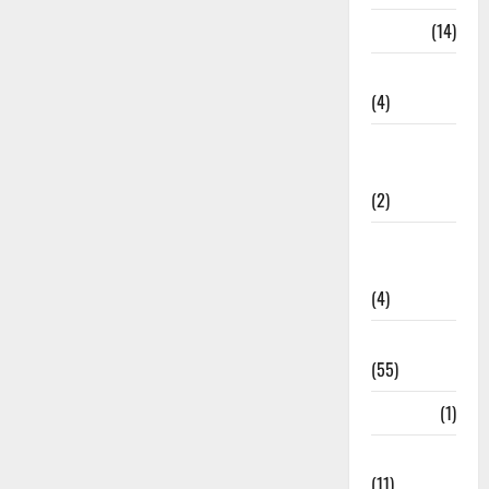
Garbage
(14)
Governance
(4)
Government &
Administration
(2)
Government
Schemes
(4)
Govt Job
(55)
Gujarat
(1)
Haldwani
(11)