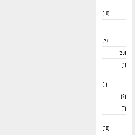
News
(10)
International
Relations
(2)
Job
(20)
Kanpur
(1)
Karanatak
(1)
kolkata
(2)
Kotdwar
(7)
Lifestyle
(16)