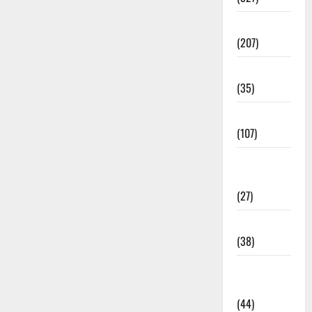
Election
(207)
Electricity
(35)
Entertainment
(107)
Environment
& Climate
(27)
EVM Voting
(38)
Fire
Accident
(44)