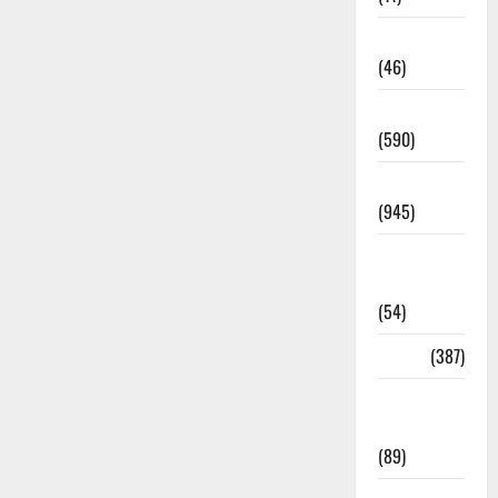
Haldwani
(46)
Haridwar
(590)
Haridwar
(945)
Haridwar
News
(54)
Health
(387)
Health &
Wellness
(89)