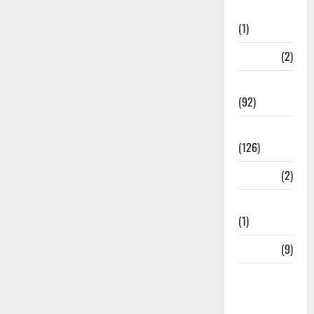
Investment
(1)
ramnagar
(2)
Rishikesh
(92)
Roorkee
(126)
Rudrapur
(2)
Saharanpur
(1)
Science
(9)
Senior
Citizens
Welfare