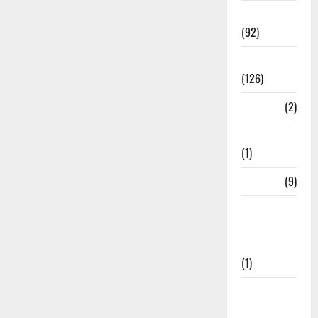
Rishikesh
(92)
Roorkee
(126)
Rudrapur
(2)
Saharanpur
(1)
Science
(9)
Senior
Citizens
Welfare
(1)
Social
Initiatives