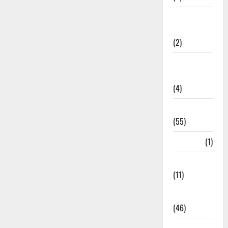
Government &
Administration
(2)
Government
Schemes
(4)
Govt Job
(55)
Gujarat
(1)
Haldwani
(11)
Haldwani
(46)