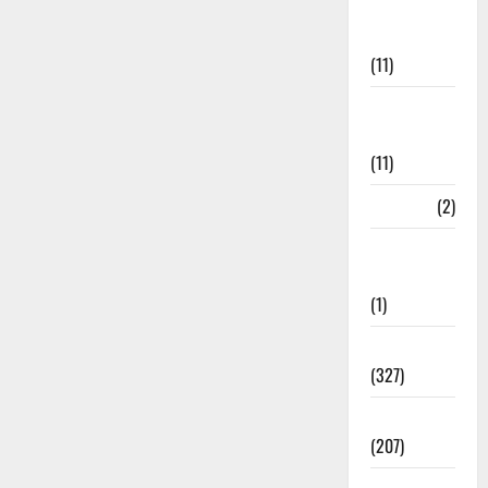
Disaster
Management
(11)
Disaster
Relief
(11)
Dogs
(2)
Economy &
Investment
(1)
Education
(327)
Election
(207)