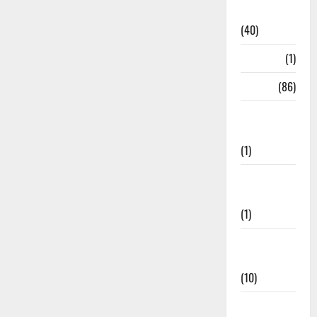
Remedies
(40)
HRDA
(1)
India
(86)
India–Japan
Partnership
(1)
Inspirational
Stories
(1)
International
News
(10)
International