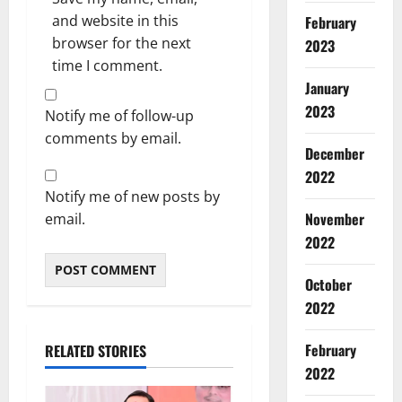
and website in this
February
browser for the next
2023
time I comment.
January
2023
Notify me of follow-up
comments by email.
December
2022
Notify me of new posts by
Breaking
November
email.
Dharm
Haridwar
2022
ह
र
October
2
की
2022
पौ
Breaking
ड़ी
Dharm
February
RELATED STORIES
प
Haridwar
2022
Uttarakh
र
द
उ
3