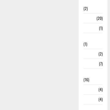
Relations
(2)
Job
(20)
Kanpur
(1)
Karanatak
(1)
kolkata
(2)
Kotdwar
(7)
Lifestyle
(16)
Loan
(4)
M.P
(4)
Massoorie