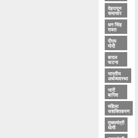
0
देहरादून
समाचार
धन सिंह
रावत
पीएम
मोदी
बादल
फटना
भारतीय
अर्थव्यवस्था
भारी
बारिश
महिला
सशक्तिकरण
मुख्यमंत्री
धामी