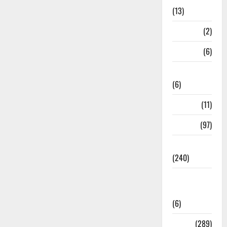
(13)
Mathura
(2)
Meerut
(6)
Mussoorie
(6)
nainital
(11)
nainital
(97)
national
(240)
National
News
(6)
Nature
(289)