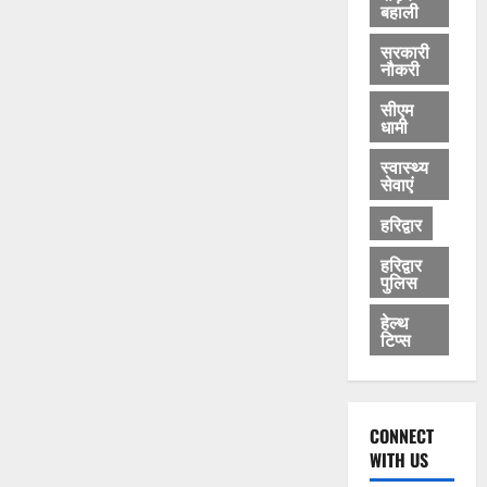
बहाली
सरकारी
नौकरी
सीएम
धामी
स्वास्थ्य
सेवाएं
हरिद्वार
हरिद्वार
पुलिस
हेल्थ
टिप्स
CONNECT
WITH US