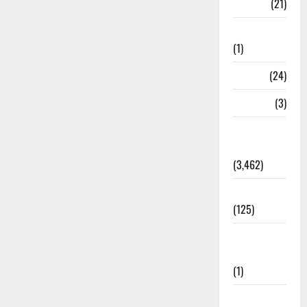
BANK
(21)
Bhaniyawala
(1)
BHEL
(24)
Bihar
(3)
Breaking
News
(3,462)
Business
(125)
Cloudburst
Updates
(1)
CM