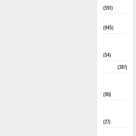
Haridwar
(591)
Haridwar
(945)
Haridwar
News
(54)
Health
(387)
Health &
Wellness
(90)
Holi
Festival
(27)
Home