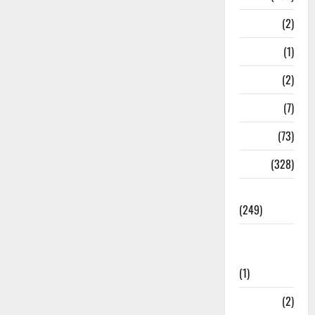
Navy
(2)
Nepal
(1)
New Year
(2)
Newsbeat
(7)
PM Modi
(73)
Police
(328)
Politics
(249)
Post Office
Investment
(1)
ramnagar
(2)