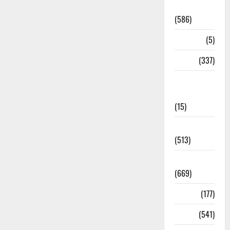
Uttrakhand
(586)
Corona
(5)
crime
(337)
Cyber
Crime
(15)
Dehradun
(513)
Dehradun
(669)
Delhi
(177)
Dharm
(541)