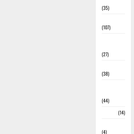
Electricity
(35)
Entertainment
(107)
Environment
& Climate
(27)
EVM Voting
(38)
Fire
Accident
(44)
Garbage
(14)
Governance
(4)