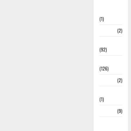
Post Office
Investment
(1)
ramnagar
(2)
Rishikesh
(92)
Roorkee
(126)
Rudrapur
(2)
Saharanpur
(1)
Science
(9)
Senior
Citizens