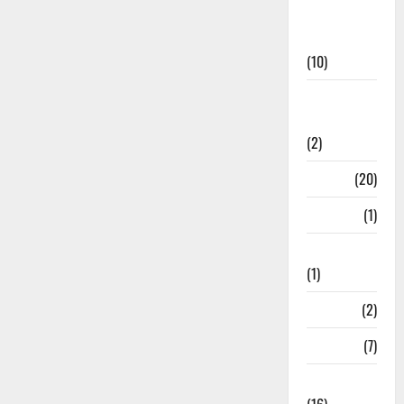
International
News
(10)
International
Relations
(2)
Job
(20)
Kanpur
(1)
Karanatak
(1)
kolkata
(2)
Kotdwar
(7)
Lifestyle