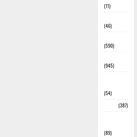
(11)
Haldwani
(46)
Haridwar
(590)
Haridwar
(945)
Haridwar
News
(54)
Health
(387)
Health &
Wellness
(89)