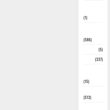
Cloudburst
Updates
(1)
CM
Uttrakhand
(586)
Corona
(5)
crime
(337)
Cyber
Crime
(15)
Dehradun
(513)
Dehradun