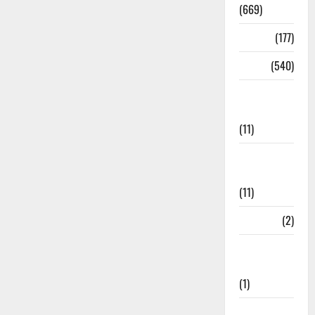
(669)
Delhi
(177)
Dharm
(540)
Disaster
Management
(11)
Disaster
Relief
(11)
Dogs
(2)
Economy &
Investment
(1)
Education