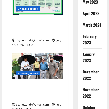
May 2023
Uncategorized
April 2023
शिक्षा विभाग की डिजिटल शिक्षक
March 2023
प्रशिक्षण पहल ने वैश्विक मंच पर
फहराया परचम
February
citynewzhdr@gmail.com
July
2023
10, 2026
0
January
2023
December
Uncategorized
2022
भारी बारिश से हरिद्वार बेहाल,
November
डीएम मयूर दीक्षित खुद उतरे
2022
सड़कों पर
citynewzhdr@gmail.com
July
October