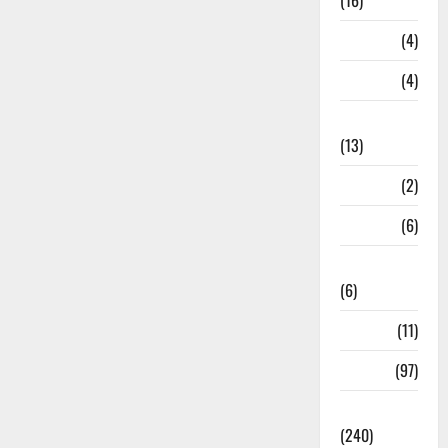
(16)
Loan
(4)
M.P
(4)
Massoorie
(13)
Mathura
(2)
Meerut
(6)
Mussoorie
(6)
nainital
(11)
nainital
(97)
national
(240)