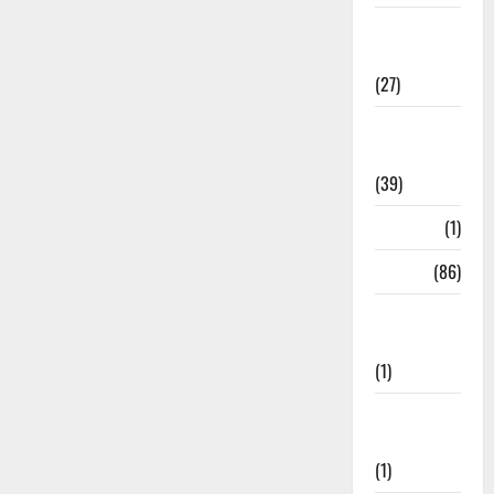
Holi
Festival
(27)
Home
Remedies
(39)
HRDA
(1)
India
(86)
India–Japan
Partnership
(1)
Inspirational
Stories
(1)