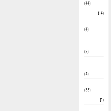
(44)
Garbage
(14)
Governance
(4)
Government &
Administration
(2)
Government
Schemes
(4)
Govt Job
(55)
Gujarat
(1)
Haldwani