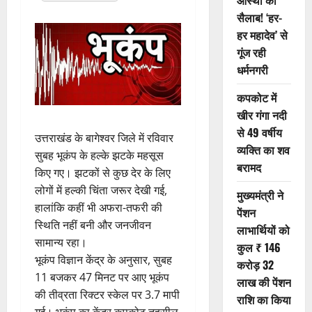
आस्था का
सैलाब! ‘हर-
हर महादेव’ से
गूंज रही
धर्मनगरी
कपकोट में
खीर गंगा नदी
से 49 वर्षीय
उत्तराखंड के बागेश्वर जिले में रविवार
व्यक्ति का शव
सुबह भूकंप के हल्के झटके महसूस
बरामद
किए गए। झटकों से कुछ देर के लिए
लोगों में हल्की चिंता जरूर देखी गई,
मुख्यमंत्री ने
हालांकि कहीं भी अफरा-तफरी की
पेंशन
स्थिति नहीं बनी और जनजीवन
लाभार्थियों को
सामान्य रहा।
कुल ₹ 146
भूकंप विज्ञान केंद्र के अनुसार, सुबह
करोड़ 32
11 बजकर 47 मिनट पर आए भूकंप
लाख की पेंशन
की तीव्रता रिक्टर स्केल पर 3.7 मापी
राशि का किया
गई। भूकंप का केंद्र कपकोट तहसील