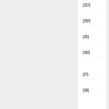
(327)
Election
(207)
Electricity
(35)
Entertainment
(107)
Environment
& Climate
(27)
EVM Voting
(38)
Fire
Accident