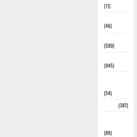
(11)
Haldwani
(46)
Haridwar
(590)
Haridwar
(945)
Haridwar
News
(54)
Health
(387)
Health &
Wellness
(89)