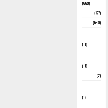
(669)
Delhi
(177)
Dharm
(540)
Disaster
Management
(11)
Disaster
Relief
(11)
Dogs
(2)
Economy &
Investment
(1)
Education