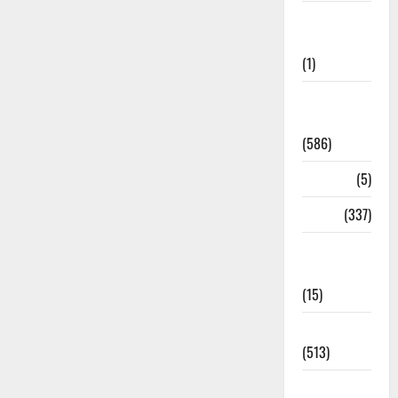
Cloudburst
Updates
(1)
CM
Uttrakhand
(586)
Corona
(5)
crime
(337)
Cyber
Crime
(15)
Dehradun
(513)
Dehradun