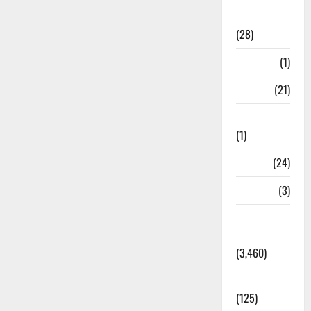
Ayurveda
(28)
Bangal
(1)
BANK
(21)
Bhaniyawala
(1)
BHEL
(24)
Bihar
(3)
Breaking
News
(3,460)
Business
(125)