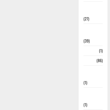
Holi
Festival
(27)
Home
Remedies
(39)
HRDA
(1)
India
(86)
India–Japan
Partnership
(1)
Inspirational
Stories
(1)