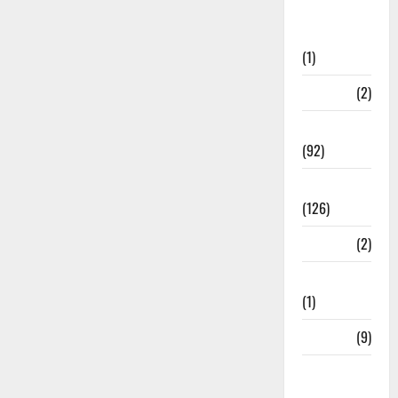
Post Office
Investment
(1)
ramnagar
(2)
Rishikesh
(92)
Roorkee
(126)
Rudrapur
(2)
Saharanpur
(1)
Science
(9)
Senior
Citizens