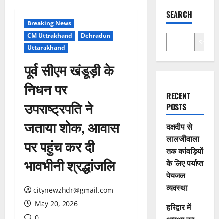
SEARCH
Breaking News
CM Uttrakhand
Dehradun
Search
Uttarakhand
पूर्व सीएम खंडूड़ी के
निधन पर
RECENT
उपराष्ट्रपति ने
POSTS
जताया शोक, आवास
दक्षदीप से
लालजीवाला
पर पहुंच कर दी
तक कांवड़ियों
भावभीनी श्रद्धांजलि
के लिए पर्याप्त
पेयजल
व्यवस्था
citynewzhdr@gmail.com
May 20, 2026
हरिद्वार में
0