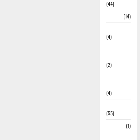
(44)
Garbage
(14)
Governance
(4)
Government &
Administration
(2)
Government
Schemes
(4)
Govt Job
(55)
Gujarat
(1)
Haldwani