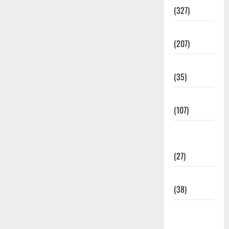
(327)
Election
(207)
Electricity
(35)
Entertainment
(107)
Environment
& Climate
(27)
EVM Voting
(38)
Fire
Accident