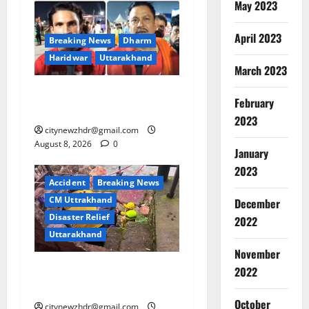
May 2023
April 2023
Breaking News
Dharm
Haridwar
Uttarakhand
March 2023
हरिद्वार में आस्था का सैलाब! ‘हर-
February
हर महादेव’ से गूंज रही धर्मनगरी
2023
citynewzhdr@gmail.com
August 8, 2026
0
January
2023
Accident
Breaking News
CM Uttrakhand
December
Disaster Relief
2022
Uttarakhand
Breaking
November
Dharm
कपकोट में खीर गंगा नदी से 49
Haridwar
2022
Uttarakh
वर्षीय व्यक्ति का शव बरामद
ह
October
2
citynewzhdr@gmail.com