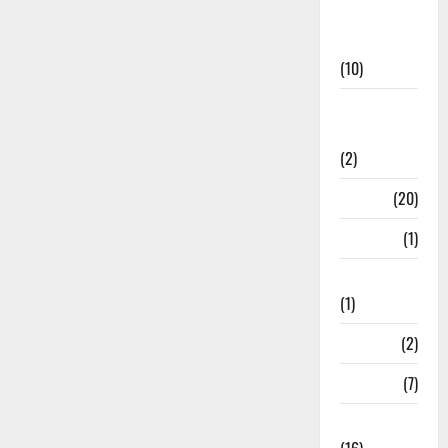
International
News
(10)
International
Relations
(2)
Job
(20)
Kanpur
(1)
Karanatak
(1)
kolkata
(2)
Kotdwar
(7)
Lifestyle