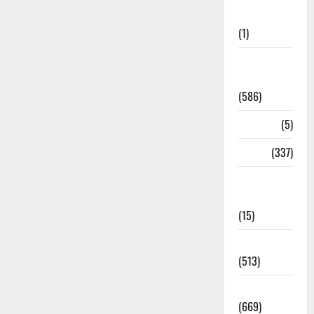
Updates
(1)
CM
Uttrakhand
(586)
Corona
(5)
crime
(337)
Cyber
Crime
(15)
Dehradun
(513)
Dehradun
(669)