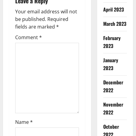
Leave a Reply
v
April 2023
Your email address will not
i
be published.
Required
March 2023
g
fields are marked
*
Comment
*
February
a
2023
t
January
i
2023
o
December
2022
n
Breaking
November
Dharm
Haridwar
2022
Uttarakh
Name
*
ह
October
2
रि
2022