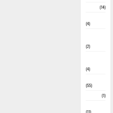
Garbage
(14)
Governance
(4)
Government &
Administration
(2)
Government
Schemes
(4)
Govt Job
(55)
Gujarat
(1)
Haldwani
(11)