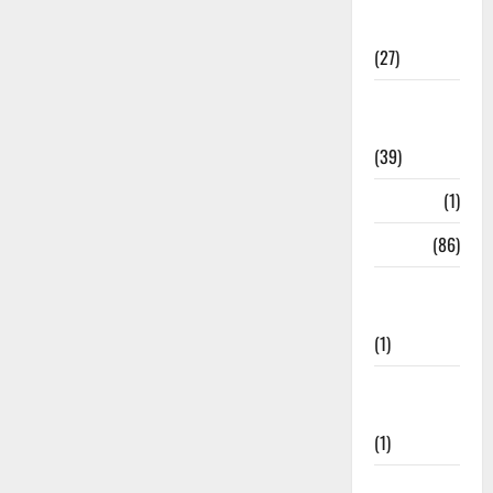
Holi
Festival
(27)
Home
Remedies
(39)
HRDA
(1)
India
(86)
India–Japan
Partnership
(1)
Inspirational
Stories
(1)
International