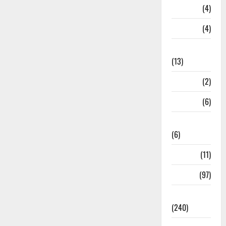
Loan
(4)
M.P
(4)
Massoorie
(13)
Mathura
(2)
Meerut
(6)
Mussoorie
(6)
nainital
(11)
nainital
(97)
national
(240)