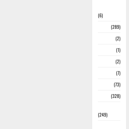
National
News
(6)
Nature
(289)
Navy
(2)
Nepal
(1)
New Year
(2)
Newsbeat
(7)
PM Modi
(73)
Police
(328)
Politics
(249)
Post Office