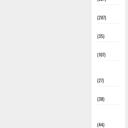
Election
(207)
Electricity
(35)
Entertainment
(107)
Environment
& Climate
(27)
EVM Voting
(38)
Fire
Accident
(44)