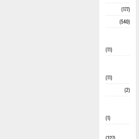
Delhi
(177)
Dharm
(540)
Disaster
Management
(11)
Disaster
Relief
(11)
Dogs
(2)
Economy &
Investment
(1)
Education
(327)