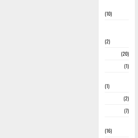
News
(10)
International
Relations
(2)
Job
(20)
Kanpur
(1)
Karanatak
(1)
kolkata
(2)
Kotdwar
(7)
Lifestyle
(16)