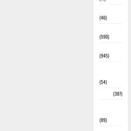
Haldwani
(46)
Haridwar
(590)
Haridwar
(945)
Haridwar
News
(54)
Health
(387)
Health &
Wellness
(89)