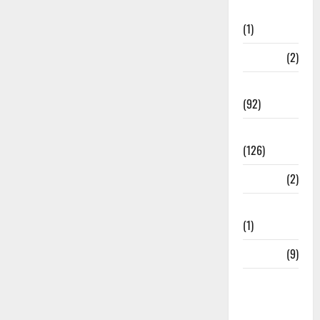
Investment
(1)
ramnagar
(2)
Rishikesh
(92)
Roorkee
(126)
Rudrapur
(2)
Saharanpur
(1)
Science
(9)
Senior
Citizens
Welfare