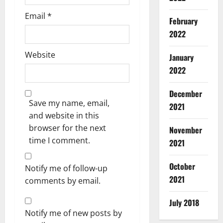
द्वा
Accident
र
Breaking
Email
*
February
में
CM Uttra
2022
आ
Disaster R
Uttarakh
स्था
3
क
Website
का
January
प
सै
2022
Breaking
को
ला
CM Uttra
ट
ब
Dehradu
December
में
Uttarakh
!
Save my name, email,
2021
खी
मु
‘
4
and website in this
र
ख्य
ह
browser for the next
November
गं
मं
र
Breaking
time I comment.
गा
त्री
2021
-
CM Uttra
न
ने
ह
Dehradu
दी
पें
Uttarakh
र
October
Notify me of follow-up
दे
से
श
म
2021
5
comments by email.
ह
4
न
हा
रा
9
ला
दे
Breaking
July 2018
दू
व
भा
व
Dharm
Notify me of new posts by
न
र्षी
र्थि
Haridwar
’