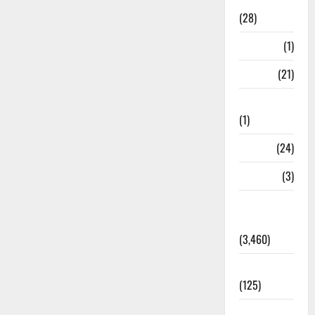
Ayurveda
(28)
Bangal
(1)
BANK
(21)
Bhaniyawala
(1)
BHEL
(24)
Bihar
(3)
Breaking
News
(3,460)
Business
(125)
Cloudburst