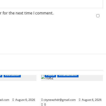
r for the next time I comment.
Breaking News
Haridwar
s
Education
Police
Uttarakhand
ंदोलन ने बढ़ाई सरकार
कांवड़ मेले में गांजा सप्लाई करने की
साजिश नाकाम
ail.com
August 6, 2026
citynewzhdr@gmail.com
August 6, 2026
0