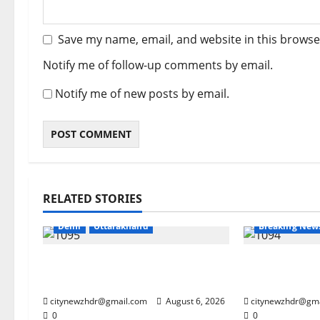
Save my name, email, and website in this browse
Notify me of follow-up comments by email.
Notify me of new posts by email.
Army
Breaking News
RELATED STORIES
CM Uttrakhand
Dehradun
Delhi
Uttarakhand
Breaking New
मुख्यमंत्री धामी से महानिदेशक एनसीसी ने
झारखंड छात्र आ
की शिष्टाचार भेंट
की मुश्किलें
citynewzhdr@gmail.com
August 6, 2026
citynewzhdr@gm
0
0