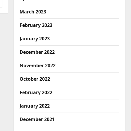
Breaking News
Entertainment
रियलिटी शो ‘लॉकअप: सच या सजा’
March 2023
सीजन 2 की विनर बनीं श्रेया कालरा
August 6, 2026
0
February 2023
4
Breaking News
CM Uttrakhand
January 2023
Dehradun
Uttarakhand
मुख्यमंत्री धामी के दिशा-निर्देशों में पीएम
December 2022
आवास योजना (शहरी) की प्रगति की
हुई समीक्षा
5
November 2022
August 6, 2026
0
Army
Breaking News
October 2022
CM Uttrakhand
Dehradun
Delhi
Uttarakhand
मुख्यमंत्री धामी से महानिदेशक एनसीसी
February 2022
ने की शिष्टाचार भेंट
1
January 2022
August 6, 2026
0
Breaking News
Education
December 2021
झारखंड छात्र आंदोलन ने बढ़ाई
सरकार की मुश्किलें