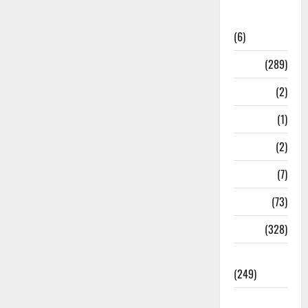
National
News
(6)
Nature
(289)
Navy
(2)
Nepal
(1)
New Year
(2)
Newsbeat
(7)
PM Modi
(73)
Police
(328)
Politics
(249)
Post Office