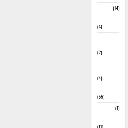
Garbage
(14)
Governance
(4)
Government &
Administration
(2)
Government
Schemes
(4)
Govt Job
(55)
Gujarat
(1)
Haldwani
(11)