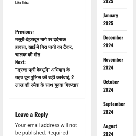
2025
Like this:
January
2025
P
Previous:
December
मसूरी-देहरादून मार्ग पर दर्दनाक
o
2024
हादसा, खाई में गिरा पानी का टैंकर,
चालक की मौत
s
November
Next:
2024
t
“ड्रग्स फ्री देवभूमि” अभियान के
तहत दून पुलिस की बड़ी कार्रवाई, 2
n
October
लाख की स्मैक के साथ युवक गिरफ्तार
2024
a
September
v
2024
Leave a Reply
i
Your email address will not
August
g
be published.
Required
2024