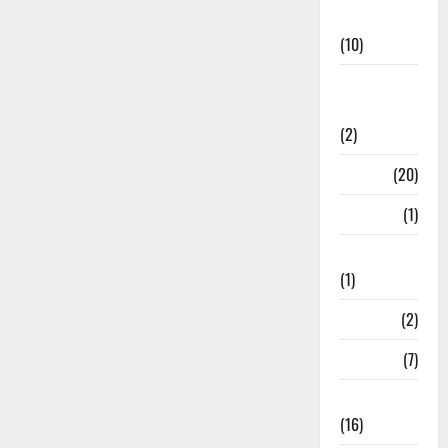
News
(10)
International
Relations
(2)
Job
(20)
Kanpur
(1)
Karanatak
(1)
kolkata
(2)
Kotdwar
(7)
Lifestyle
(16)