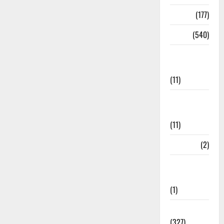
Delhi
(177)
Dharm
(540)
Disaster
Management
(11)
Disaster
Relief
(11)
Dogs
(2)
Economy &
Investment
(1)
Education
(327)