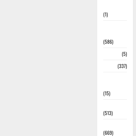
Updates
(1)
CM
Uttrakhand
(586)
Corona
(5)
crime
(337)
Cyber
Crime
(15)
Dehradun
(513)
Dehradun
(669)