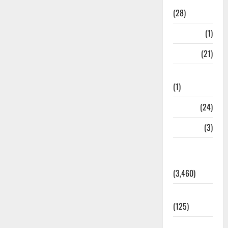
Ayurveda
(28)
Bangal
(1)
BANK
(21)
Bhaniyawala
(1)
BHEL
(24)
Bihar
(3)
Breaking
News
(3,460)
Business
(125)
Cloudburst