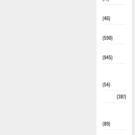
Haldwani
(46)
Haridwar
(590)
Haridwar
(945)
Haridwar
News
(54)
Health
(387)
Health &
Wellness
(89)