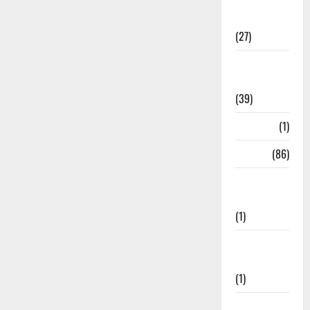
Holi
Festival
(27)
Home
Remedies
(39)
HRDA
(1)
India
(86)
India–Japan
Partnership
(1)
Inspirational
Stories
(1)
International