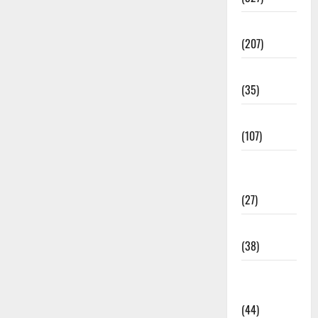
Election
(207)
Electricity
(35)
Entertainment
(107)
Environment
& Climate
(27)
EVM Voting
(38)
Fire
Accident
(44)