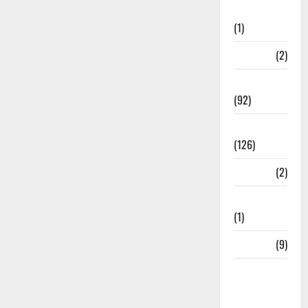
Investment
(1)
ramnagar
(2)
Rishikesh
(92)
Roorkee
(126)
Rudrapur
(2)
Saharanpur
(1)
Science
(9)
Senior
Citizens
Welfare