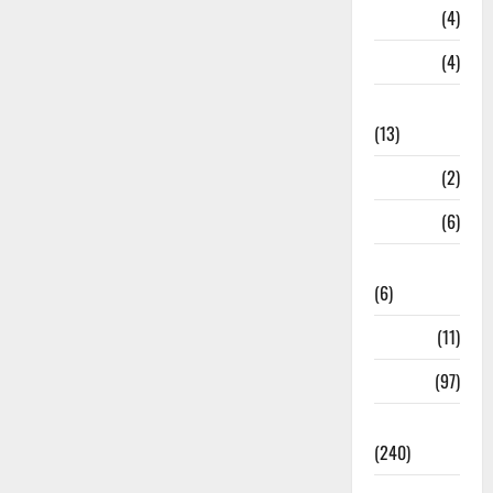
Loan
(4)
M.P
(4)
Massoorie
(13)
Mathura
(2)
Meerut
(6)
Mussoorie
(6)
nainital
(11)
nainital
(97)
national
(240)