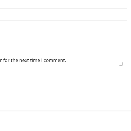
r for the next time I comment.
s
Haridwar
Breaking News
CM Uttrakhand