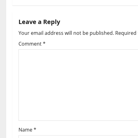
t
n
Leave a Reply
a
Your email address will not be published.
Required 
v
Comment
*
i
g
a
t
i
o
Name
*
n