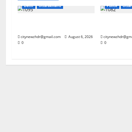
Delhi
Uttarakhand
Police
Utta
मुख्यमंत्री धामी से महानिदेशक एनसीसी ने
कांवड़ मेले में ग
की शिष्टाचार भेंट
साजिश नाकाम
citynewzhdr@gmail.com
August 6, 2026
citynewzhdr@gm
0
0