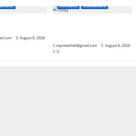
rakhand
Dehradun
Uttarakhand
ांजा सप्लाई करने की
मुख्यमंत्री धामी के दिशा-निर्देशों में पीएम
आवास योजना (शहरी) की प्रगति की हुई
समीक्षा
ail.com
August 6, 2026
citynewzhdr@gmail.com
August 6, 2026
0