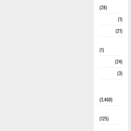
Ayurveda
(28)
Bangal
(1)
BANK
(21)
Bhaniyawala
(1)
BHEL
(24)
Bihar
(3)
Breaking
News
(3,460)
Business
(125)
Cloudburst