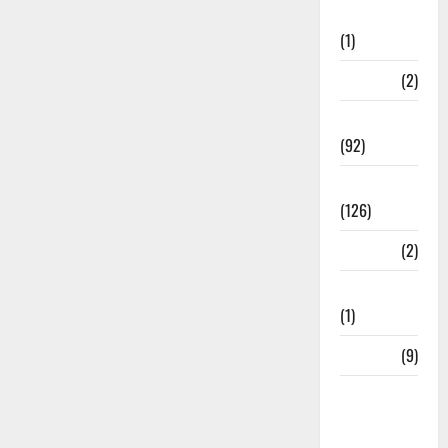
Investment
(1)
ramnagar
(2)
Rishikesh
(92)
Roorkee
(126)
Rudrapur
(2)
Saharanpur
(1)
Science
(9)
Senior
Citizens
Welfare