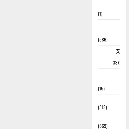
Updates
(1)
CM
Uttrakhand
(586)
Corona
(5)
crime
(337)
Cyber
Crime
(15)
Dehradun
(513)
Dehradun
(669)