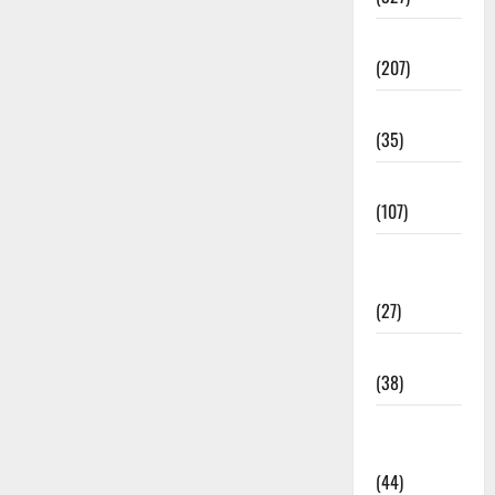
Election
(207)
Electricity
(35)
Entertainment
(107)
Environment
& Climate
(27)
EVM Voting
(38)
Fire
Accident
(44)