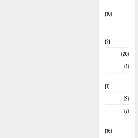
News
(10)
International
Relations
(2)
Job
(20)
Kanpur
(1)
Karanatak
(1)
kolkata
(2)
Kotdwar
(7)
Lifestyle
(16)