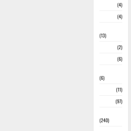
Loan
(4)
M.P
(4)
Massoorie
(13)
Mathura
(2)
Meerut
(6)
Mussoorie
(6)
nainital
(11)
nainital
(97)
national
(240)