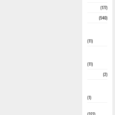
Delhi
(177)
Dharm
(540)
Disaster
Management
(11)
Disaster
Relief
(11)
Dogs
(2)
Economy &
Investment
(1)
Education
(327)