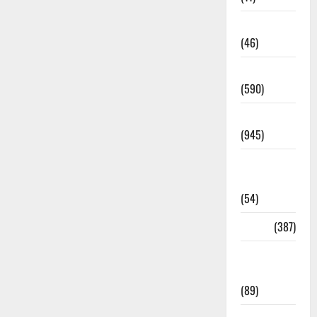
Haldwani
(46)
Haridwar
(590)
Haridwar
(945)
Haridwar
News
(54)
Health
(387)
Health &
Wellness
(89)