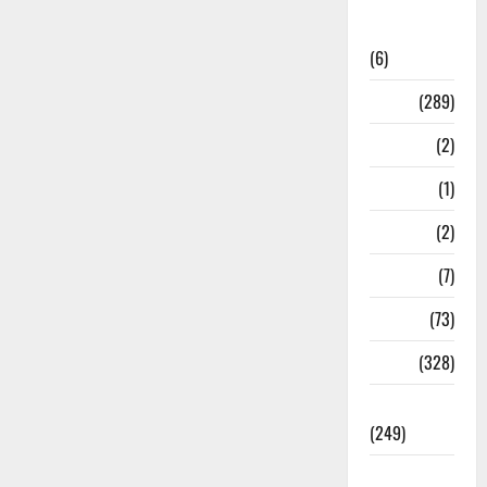
National
News
(6)
Nature
(289)
Navy
(2)
Nepal
(1)
New Year
(2)
Newsbeat
(7)
PM Modi
(73)
Police
(328)
Politics
(249)
Post Office