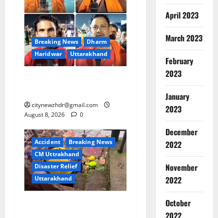
April 2023
March 2023
Breaking News
Dharm
Haridwar
Uttarakhand
February
2023
हरिद्वार में आस्था का सैलाब! ‘हर-
हर महादेव’ से गूंज रही धर्मनगरी
January
citynewzhdr@gmail.com
2023
August 8, 2026
0
December
Accident
Breaking News
2022
CM Uttrakhand
Breaking
November
Disaster Relief
Dharm
Haridwar
Uttarakhand
2022
Uttarakh
ह
October
कपकोट में खीर गंगा नदी से 49
2
रि
वर्षीय व्यक्ति का शव बरामद
2022