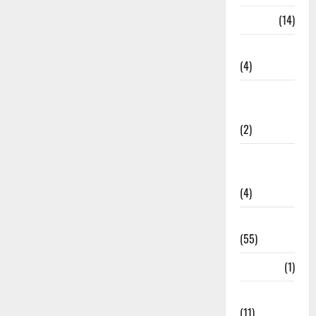
Garbage
(14)
Governance
(4)
Government &
Administration
(2)
Government
Schemes
(4)
Govt Job
(55)
Gujarat
(1)
Haldwani
(11)