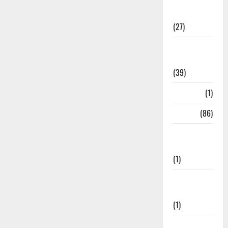
Holi
Festival
(27)
Home
Remedies
(39)
HRDA
(1)
India
(86)
India–Japan
Partnership
(1)
Inspirational
Stories
(1)
International