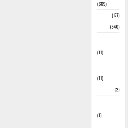
(669)
Delhi
(177)
Dharm
(540)
Disaster
Management
(11)
Disaster
Relief
(11)
Dogs
(2)
Economy &
Investment
(1)
Education