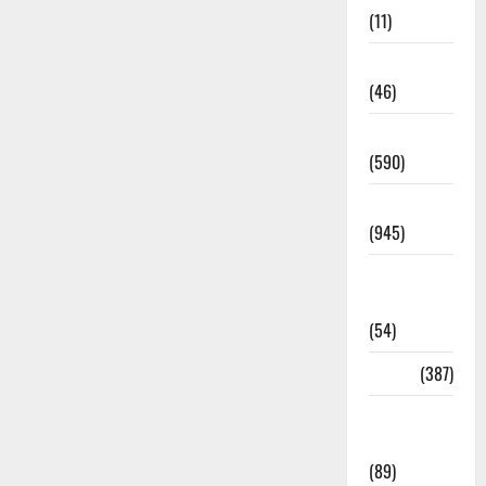
(11)
Haldwani
(46)
Haridwar
(590)
Haridwar
(945)
Haridwar
News
(54)
Health
(387)
Health &
Wellness
(89)