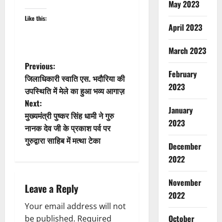
May 2023
Like this:
April 2023
March 2023
P
Previous:
February
जिलाधिकारी स्वाति एस. भदौरिया की
o
2023
उपस्थिति में मेले का हुआ भव्य आगाज़
Next:
s
January
मुख्यमंत्री पुष्कर सिंह धामी ने गुरु
2023
t
नानक देव जी के प्रकाश पर्व पर
गुरुद्वारा साहिब में मत्था टेका
December
n
2022
a
Breaking
November
Dharm
Leave a Reply
v
Haridwar
2022
Uttarakh
Your email address will not
i
ह
October
be published.
Required
2