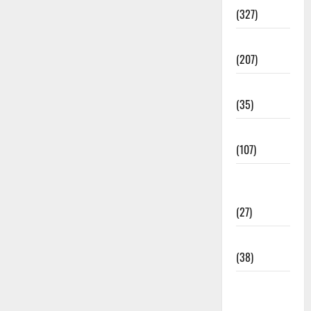
(327)
Election
(207)
Electricity
(35)
Entertainment
(107)
Environment
& Climate
(27)
EVM Voting
(38)
Fire
Accident