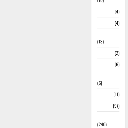
(16)
Loan
(4)
M.P
(4)
Massoorie
(13)
Mathura
(2)
Meerut
(6)
Mussoorie
(6)
nainital
(11)
nainital
(97)
national
(240)