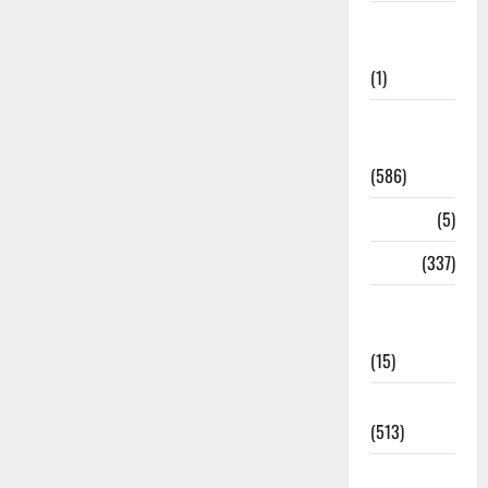
Cloudburst
Updates
(1)
CM
Uttrakhand
(586)
Corona
(5)
crime
(337)
Cyber
Crime
(15)
Dehradun
(513)
Dehradun