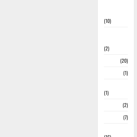
International
News
(10)
International
Relations
(2)
Job
(20)
Kanpur
(1)
Karanatak
(1)
kolkata
(2)
Kotdwar
(7)
Lifestyle