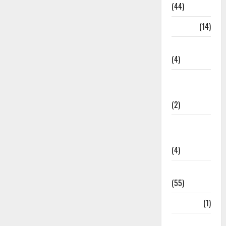
(44)
Garbage
(14)
Governance
(4)
Government &
Administration
(2)
Government
Schemes
(4)
Govt Job
(55)
Gujarat
(1)
Haldwani