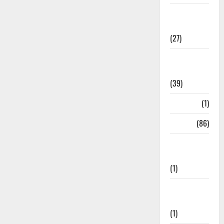
Holi
Festival
(27)
Home
Remedies
(39)
HRDA
(1)
India
(86)
India–Japan
Partnership
(1)
Inspirational
Stories
(1)