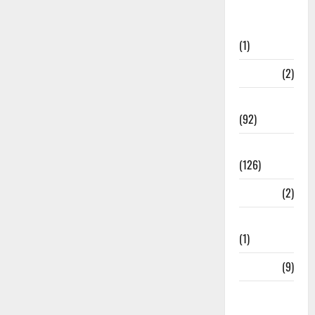
Post Office
Investment
(1)
ramnagar
(2)
Rishikesh
(92)
Roorkee
(126)
Rudrapur
(2)
Saharanpur
(1)
Science
(9)
Senior
Citizens