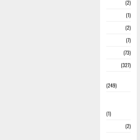
Navy
(2)
Nepal
(1)
New Year
(2)
Newsbeat
(7)
PM Modi
(73)
Police
(327)
Politics
(249)
Post Office
Investment
(1)
ramnagar
(2)
Rishikesh