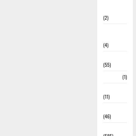
Government &
Administration
(2)
Government
Schemes
(4)
Govt Job
(55)
Gujarat
(1)
Haldwani
(11)
Haldwani
(46)
Haridwar