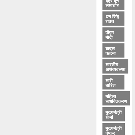
देहरादून
का
समाचार
भी
म
धन सिंह
रावत
हा
प
पीएम
र्व
मोदी
है
-
बादल
फटना
वि
ज
भारतीय
या
अर्थव्यवस्था
र
भारी
हा
बारिश
ट
क
महिला
र
सशक्तिकरण
मुख्यमंत्री
August
धामी
5,
2026
मुख्यमंत्री
पुष्कर