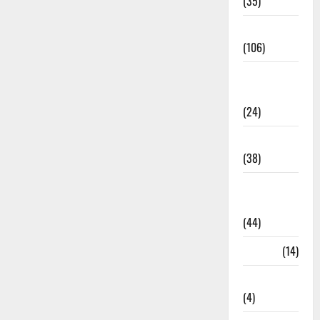
(35)
Entertainment
(106)
Environment
& Climate
(24)
EVM Voting
(38)
Fire
Accident
(44)
Garbage
(14)
Governance
(4)