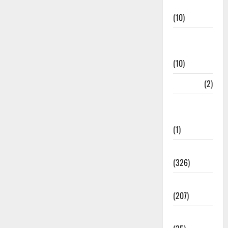
Management
(10)
Disaster
Relief
(10)
Dogs
(2)
Economy &
Investment
(1)
Education
(326)
Election
(207)
Electricity