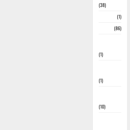
(38)
HRDA
(1)
India
(86)
India–Japan
Partnership
(1)
Inspirational
Stories
(1)
International
News
(10)
International
Relations