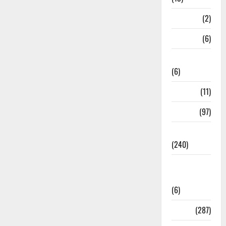
Mathura
(2)
Meerut
(6)
Mussoorie
(6)
nainital
(11)
nainital
(97)
national
(240)
National
News
(6)
Nature
(287)