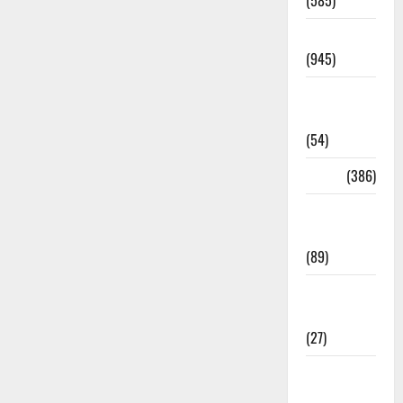
(585)
Haridwar
(945)
Haridwar
News
(54)
Health
(386)
Health &
Wellness
(89)
Holi
Festival
(27)
Home
Remedies