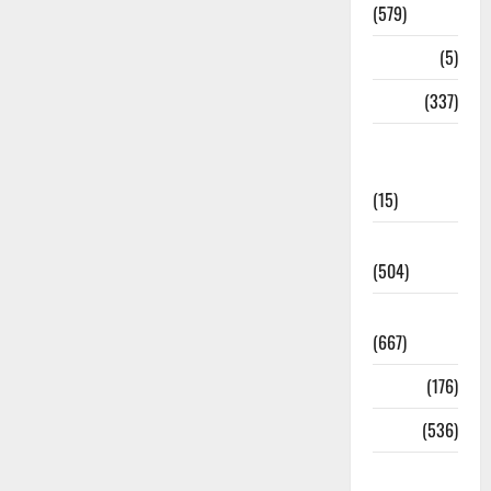
(579)
Corona
(5)
crime
(337)
Cyber
Crime
(15)
Dehradun
(504)
Dehradun
(667)
Delhi
(176)
Dharm
(536)
Disaster