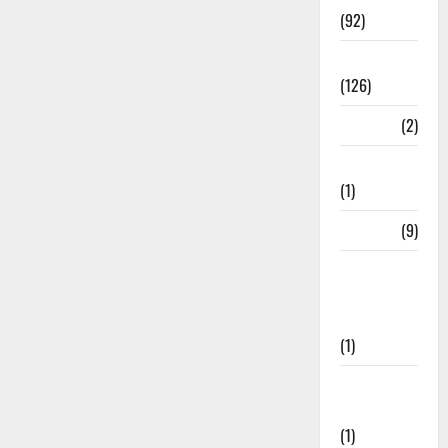
(92)
Roorkee
(126)
Rudrapur
(2)
Saharanpur
(1)
Science
(9)
Senior
Citizens
Welfare
(1)
Social
Initiatives
(1)