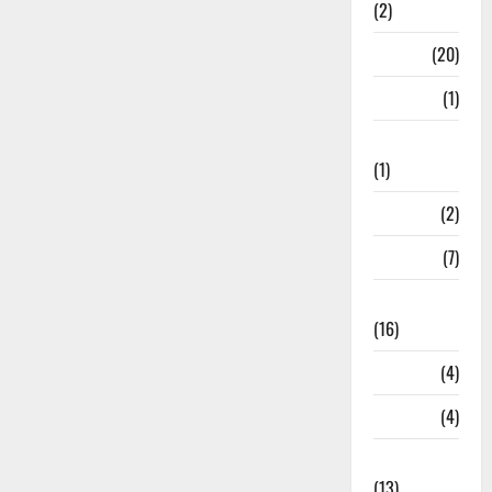
(2)
Job
(20)
Kanpur
(1)
Karanatak
(1)
kolkata
(2)
Kotdwar
(7)
Lifestyle
(16)
Loan
(4)
M.P
(4)
Massoorie
(13)