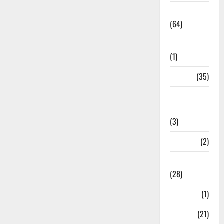
Agriculture
(64)
Ahamedabad
(1)
Army
(35)
Asia Cup
2025
(3)
Athletics
(2)
Ayurveda
(28)
Bangal
(1)
BANK
(21)