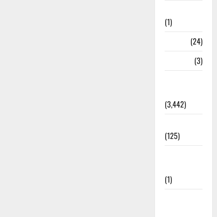
Bhaniyawala
(1)
BHEL
(24)
Bihar
(3)
Breaking
News
(3,442)
Business
(125)
Cloudburst
Updates
(1)
CM
Uttrakhand