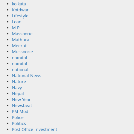
kolkata
Kotdwar
Lifestyle
Loan
M.P
Massoorie
Mathura
Meerut
Mussoorie
nainital
nainital
national
National News
Nature
Navy
Nepal
New Year
Newsbeat
PM Modi
Police
Politics
Post Office Investment