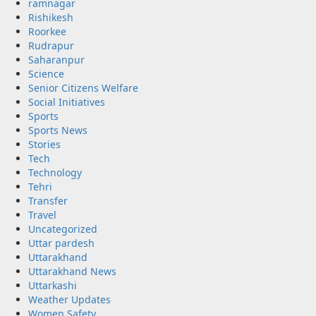
ramnagar
Rishikesh
Roorkee
Rudrapur
Saharanpur
Science
Senior Citizens Welfare
Social Initiatives
Sports
Sports News
Stories
Tech
Technology
Tehri
Transfer
Travel
Uncategorized
Uttar pardesh
Uttarakhand
Uttarakhand News
Uttarkashi
Weather Updates
Women Safety