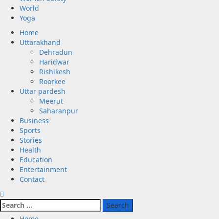
World
Yoga
Primary
Home
Menu
Uttarakhand
Dehradun
Haridwar
Rishikesh
Roorkee
Uttar pardesh
Meerut
Saharanpur
Business
Sports
Stories
Health
Education
Entertainment
Contact
Search
for:
Home