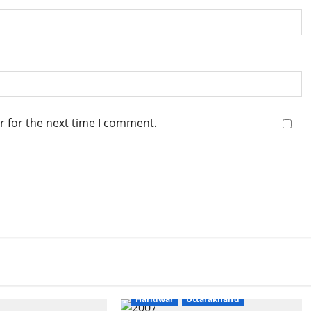
r for the next time I comment.
s
Dharm
Breaking News
Dharm
Haridwar
Uttarakhand