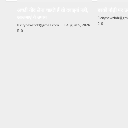
अच्छी नींद लेना चाहते हैं तो दवाइयां नहीं,
हरकी पौड़ी पर उ
आजमाएं ये उपाय
citynewzhdr@gm
0
citynewzhdr@gmail.com
August 9, 2026
0