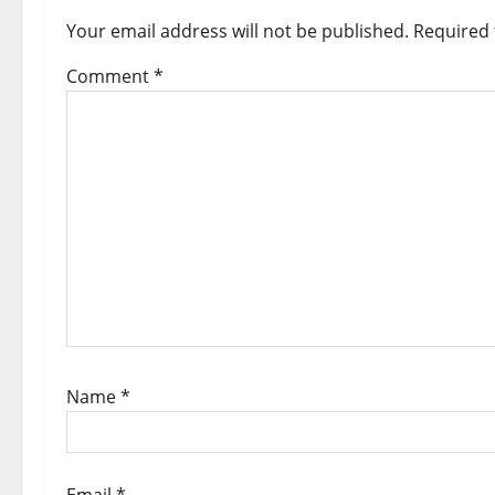
v
Your email address will not be published.
Required 
i
Comment
*
g
a
t
i
o
n
Name
*