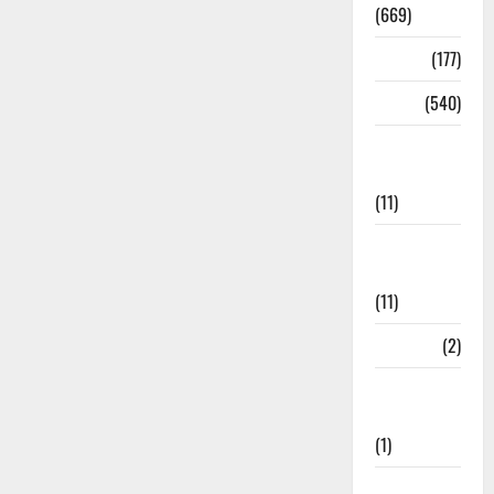
(669)
Delhi
(177)
Dharm
(540)
Disaster
Management
(11)
Disaster
Relief
(11)
Dogs
(2)
Economy &
Investment
(1)
Education