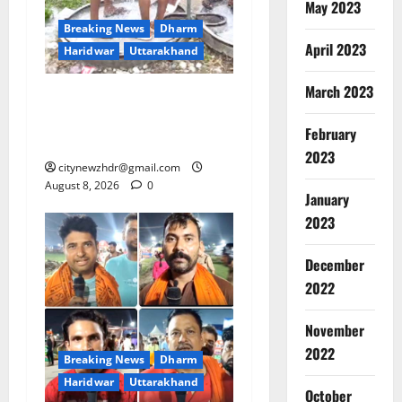
May 2023
Breaking News
Dharm
April 2023
Haridwar
Uttarakhand
March 2023
दक्षदीप से लालजीवाला तक
कांवड़ियों के लिए पर्याप्त पेयजल
February
व्यवस्था
2023
citynewzhdr@gmail.com
August 8, 2026
0
January
2023
December
2022
Breaking
November
Dharm
Haridwar
2022
Breaking News
Dharm
Uttarakh
Haridwar
Uttarakhand
ह
October
2