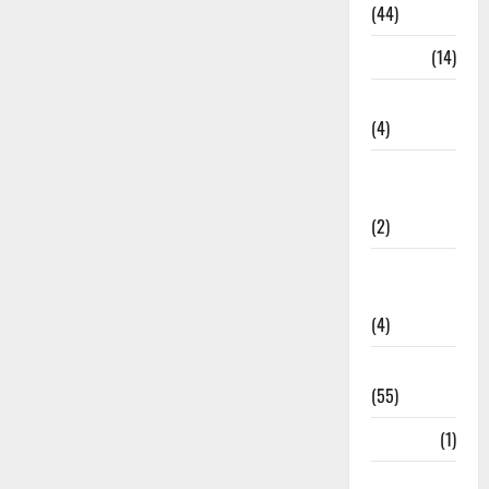
(44)
Garbage
(14)
Governance
(4)
Government &
Administration
(2)
Government
Schemes
(4)
Govt Job
(55)
Gujarat
(1)
Haldwani