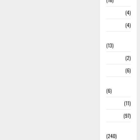
(16)
Loan
(4)
M.P
(4)
Massoorie
(13)
Mathura
(2)
Meerut
(6)
Mussoorie
(6)
nainital
(11)
nainital
(97)
national
(240)