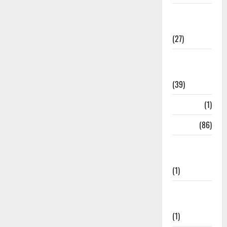
Holi
Festival
(27)
Home
Remedies
(39)
HRDA
(1)
India
(86)
India–Japan
Partnership
(1)
Inspirational
Stories
(1)