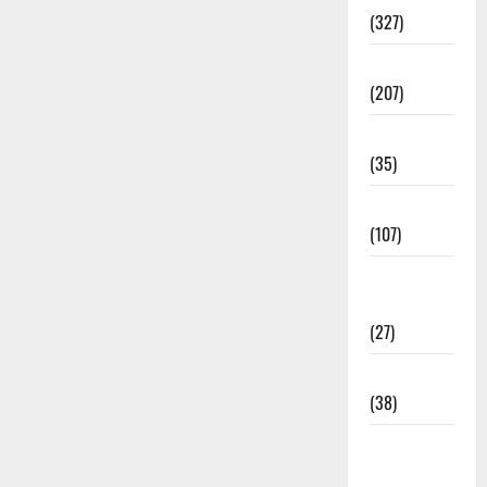
(327)
Election
(207)
Electricity
(35)
Entertainment
(107)
Environment
& Climate
(27)
EVM Voting
(38)
Fire
Accident