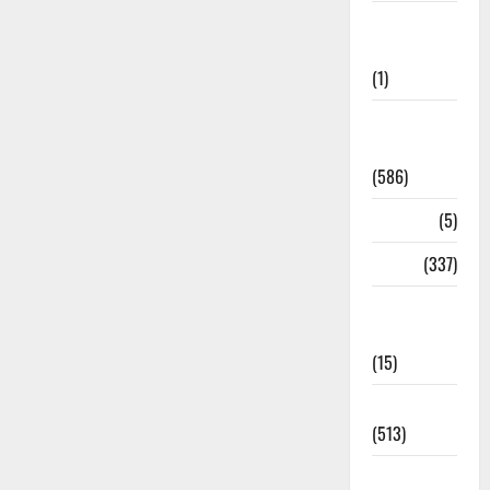
Cloudburst
Updates
(1)
CM
Uttrakhand
(586)
Corona
(5)
crime
(337)
Cyber
Crime
(15)
Dehradun
(513)
Dehradun