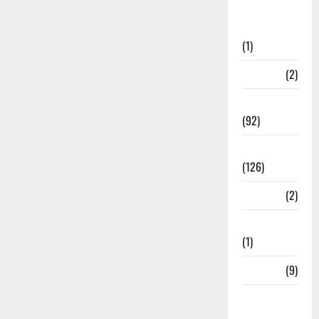
Post Office
Investment
(1)
ramnagar
(2)
Rishikesh
(92)
Roorkee
(126)
Rudrapur
(2)
Saharanpur
(1)
Science
(9)
Senior
Citizens