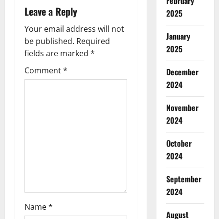
v
February
Leave a Reply
2025
i
Your email address will not
January
g
be published.
Required
2025
fields are marked
*
a
Comment
*
December
t
2024
i
November
2024
o
October
n
2024
September
2024
Name
*
August