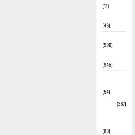
(11)
Haldwani
(46)
Haridwar
(590)
Haridwar
(945)
Haridwar
News
(54)
Health
(387)
Health &
Wellness
(89)