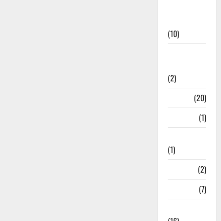
International
News
(10)
International
Relations
(2)
Job
(20)
Kanpur
(1)
Karanatak
(1)
kolkata
(2)
Kotdwar
(7)
Lifestyle