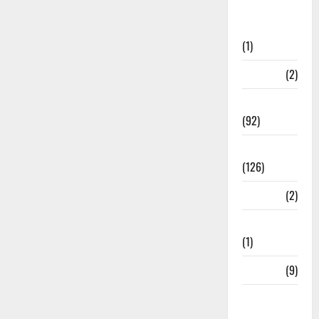
Post Office
Investment
(1)
ramnagar
(2)
Rishikesh
(92)
Roorkee
(126)
Rudrapur
(2)
Saharanpur
(1)
Science
(9)
Senior
Citizens