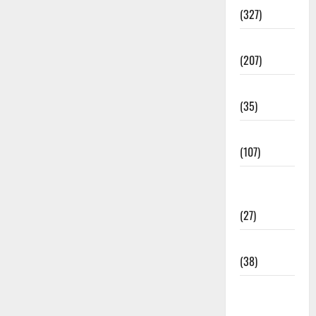
(327)
Election
(207)
Electricity
(35)
Entertainment
(107)
Environment
& Climate
(27)
EVM Voting
(38)
Fire
Accident