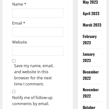
May 2023
Name
*
April 2023
Email
*
March 2023
February
Website
2023
January
2023
Save my name, email,
December
and website in this
2022
browser for the next
time I comment.
Breaking
November
Dharm
Haridwar
2022
Notify me of follow-up
Uttarakh
comments by email.
ह
October
2