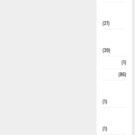
Holi
Festival
(27)
Home
Remedies
(39)
HRDA
(1)
India
(86)
India–Japan
Partnership
(1)
Inspirational
Stories
(1)