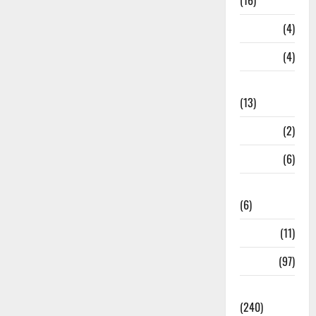
(16)
Loan
(4)
M.P
(4)
Massoorie
(13)
Mathura
(2)
Meerut
(6)
Mussoorie
(6)
nainital
(11)
nainital
(97)
national
(240)