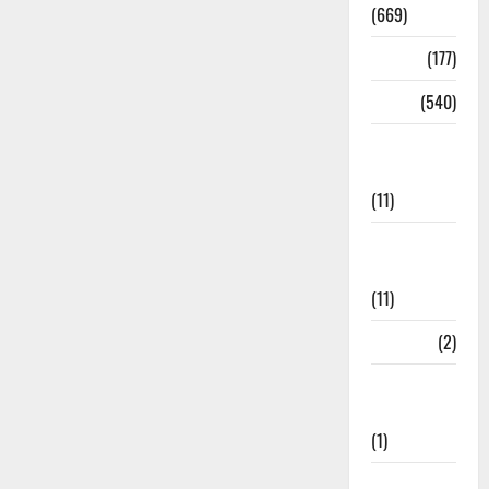
(669)
Delhi
(177)
Dharm
(540)
Disaster
Management
(11)
Disaster
Relief
(11)
Dogs
(2)
Economy &
Investment
(1)
Education