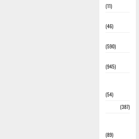
(11)
Haldwani
(46)
Haridwar
(590)
Haridwar
(945)
Haridwar
News
(54)
Health
(387)
Health &
Wellness
(89)