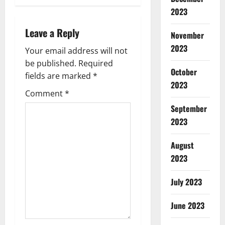
a
2023
v
Leave a Reply
November
i
2023
Your email address will not
g
be published.
Required
October
fields are marked
*
a
2023
Comment
*
t
September
2023
i
August
o
2023
n
July 2023
June 2023