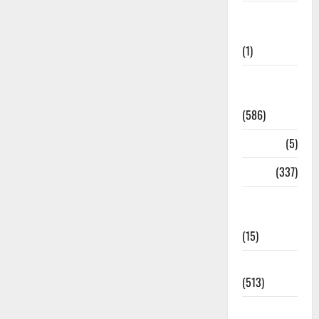
Cloudburst
Updates
(1)
CM
Uttrakhand
(586)
Corona
(5)
crime
(337)
Cyber
Crime
(15)
Dehradun
(513)
Dehradun