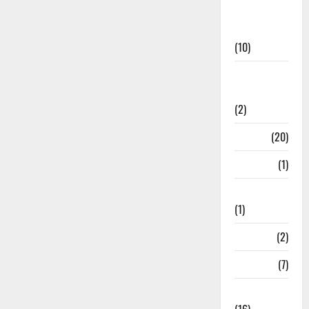
International
News
(10)
International
Relations
(2)
Job
(20)
Kanpur
(1)
Karanatak
(1)
kolkata
(2)
Kotdwar
(7)
Lifestyle