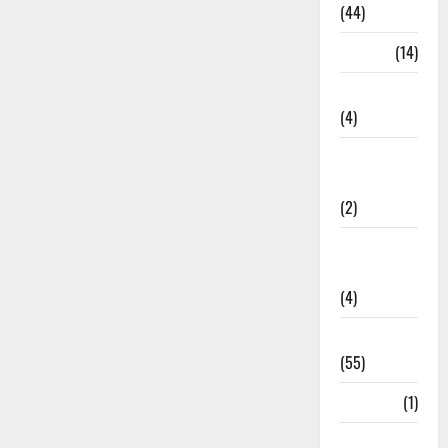
(44)
Garbage
(14)
Governance
(4)
Government &
Administration
(2)
Government
Schemes
(4)
Govt Job
(55)
Gujarat
(1)
Haldwani