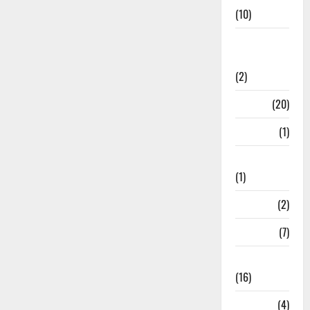
(10)
International
Relations
(2)
Job
(20)
Kanpur
(1)
Karanatak
(1)
kolkata
(2)
Kotdwar
(7)
Lifestyle
(16)
Loan
(4)