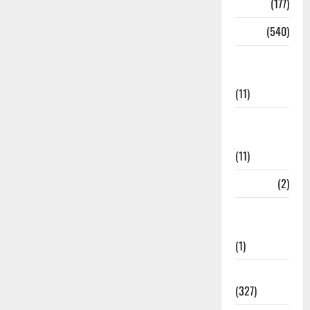
Delhi
(177)
Dharm
(540)
Disaster
Management
(11)
Disaster
Relief
(11)
Dogs
(2)
Economy &
Investment
(1)
Education
(327)