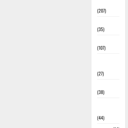
Election
(207)
Electricity
(35)
Entertainment
(107)
Environment
& Climate
(27)
EVM Voting
(38)
Fire
Accident
(44)