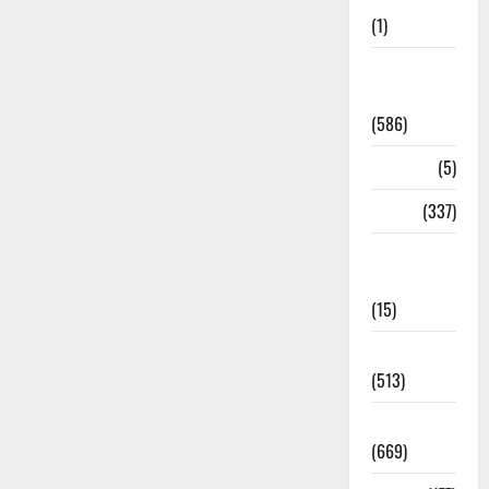
(1)
CM
Uttrakhand
(586)
Corona
(5)
crime
(337)
Cyber
Crime
(15)
Dehradun
(513)
Dehradun
(669)