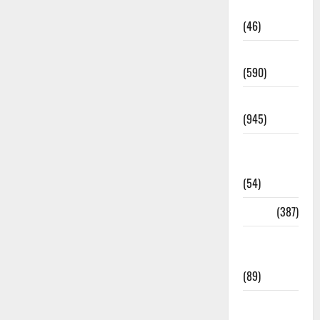
Haldwani
(46)
Haridwar
(590)
Haridwar
(945)
Haridwar
News
(54)
Health
(387)
Health &
Wellness
(89)
Holi