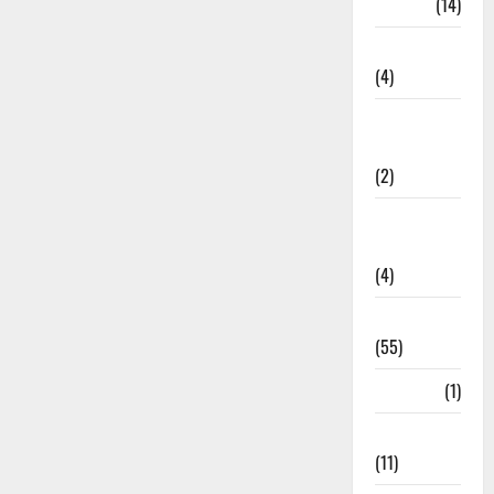
Garbage
(14)
Governance
(4)
Government &
Administration
(2)
Government
Schemes
(4)
Govt Job
(55)
Gujarat
(1)
Haldwani
(11)