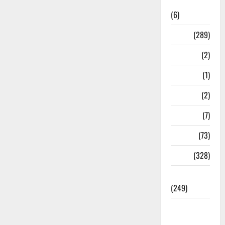
News
(6)
Nature
(289)
Navy
(2)
Nepal
(1)
New Year
(2)
Newsbeat
(7)
PM Modi
(73)
Police
(328)
Politics
(249)
Post Office
Investment