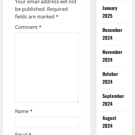
v
Your email address will not
January
be published.
Required
i
2025
fields are marked
*
g
Comment
*
December
a
2024
t
November
2024
i
October
o
2024
n
September
2024
Name
*
August
2024
Email
*