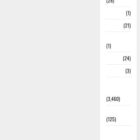
(28)
Bangal
(1)
BANK
(21)
Bhaniyawala
(1)
BHEL
(24)
Bihar
(3)
Breaking
News
(3,460)
Business
(125)
Cloudburst
Updates