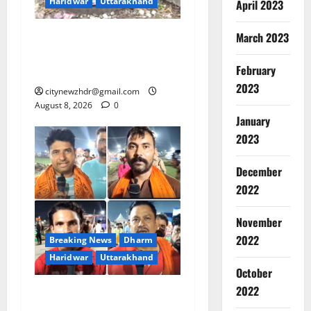
Haridwar
Uttarakhand
April 2023
दक्षदीप से लालजीवाला तक
March 2023
कांवड़ियों के लिए पर्याप्त पेयजल
February
व्यवस्था
2023
citynewzhdr@gmail.com
August 8, 2026
0
January
2023
December
2022
Breaking
November
Dharm
Haridwar
2022
Breaking News
Dharm
Uttarakh
Haridwar
Uttarakhand
ह
October
2
रि
2022
हरिद्वार में आस्था का सैलाब! ‘हर-
द्वा
Accident