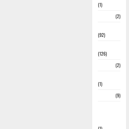
(1)
ramnagar
(2)
Rishikesh
(92)
Roorkee
(126)
Rudrapur
(2)
Saharanpur
(1)
Science
(9)
Senior
Citizens
Welfare
(1)