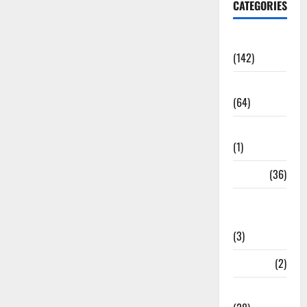
CATEGORIES
Accident
(142)
Agriculture
(64)
Ahamedabad
(1)
Army
(36)
Asia Cup
2025
(3)
Athletics
(2)
Ayurveda