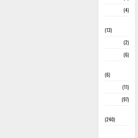
M.P
(4)
Massoorie
(13)
Mathura
(2)
Meerut
(6)
Mussoorie
(6)
nainital
(11)
nainital
(97)
national
(240)
National