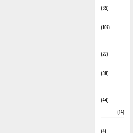
Electricity
(35)
Entertainment
(107)
Environment
& Climate
(27)
EVM Voting
(38)
Fire
Accident
(44)
Garbage
(14)
Governance
(4)