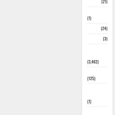
BANK
(21)
Bhaniyawala
(1)
BHEL
(24)
Bihar
(3)
Breaking
News
(3,462)
Business
(125)
Cloudburst
Updates
(1)
CM