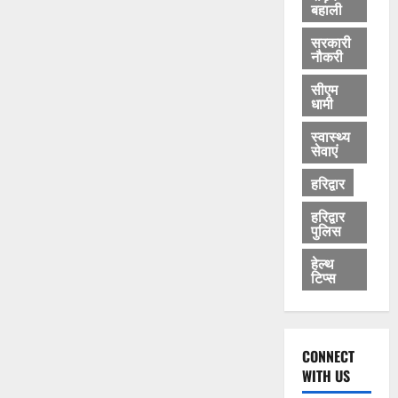
बहाली
सरकारी
नौकरी
सीएम
धामी
स्वास्थ्य
सेवाएं
हरिद्वार
हरिद्वार
पुलिस
हेल्थ
टिप्स
CONNECT
WITH US