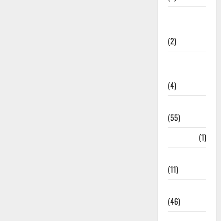
Government &
Administration
(2)
Government
Schemes
(4)
Govt Job
(55)
Gujarat
(1)
Haldwani
(11)
Haldwani
(46)