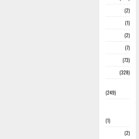
Navy
(2)
Nepal
(1)
New Year
(2)
Newsbeat
(7)
PM Modi
(73)
Police
(328)
Politics
(249)
Post Office
Investment
(1)
ramnagar
(2)