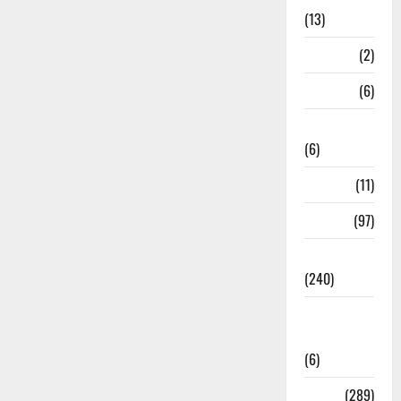
(13)
Mathura
(2)
Meerut
(6)
Mussoorie
(6)
nainital
(11)
nainital
(97)
national
(240)
National
News
(6)
Nature
(289)