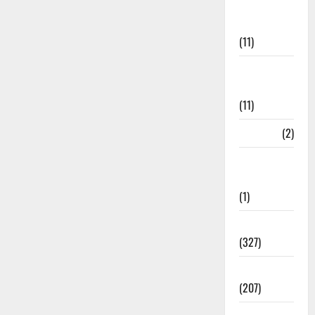
Disaster
Management
(11)
Disaster
Relief
(11)
Dogs
(2)
Economy &
Investment
(1)
Education
(327)
Election
(207)