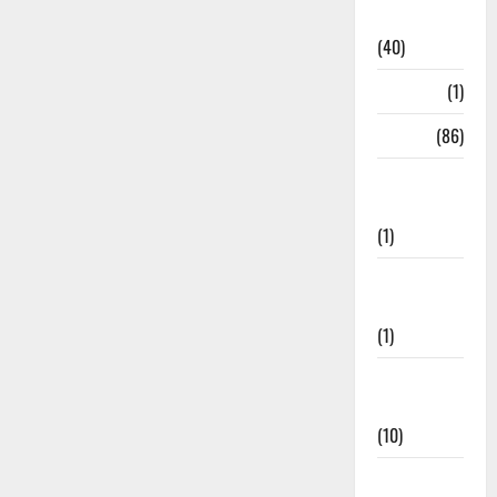
Remedies
(40)
HRDA
(1)
India
(86)
India–Japan
Partnership
(1)
Inspirational
Stories
(1)
International
News
(10)
International