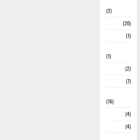
Relations
(2)
Job
(20)
Kanpur
(1)
Karanatak
(1)
kolkata
(2)
Kotdwar
(7)
Lifestyle
(16)
Loan
(4)
M.P
(4)
Massoorie