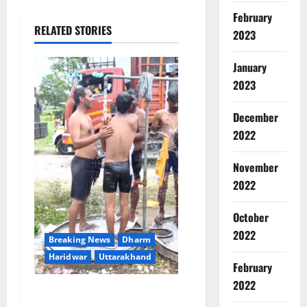
February
RELATED STORIES
2023
January
2023
December
2022
November
2022
October
2022
Breaking News
Dharm
Haridwar
Uttarakhand
February
2022
दक्षदीप से लालजीवाला तक