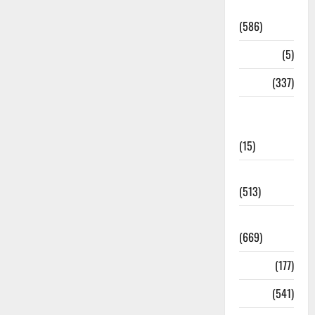
Uttrakhand
(586)
Corona
(5)
crime
(337)
Cyber
Crime
(15)
Dehradun
(513)
Dehradun
(669)
Delhi
(177)
Dharm
(541)