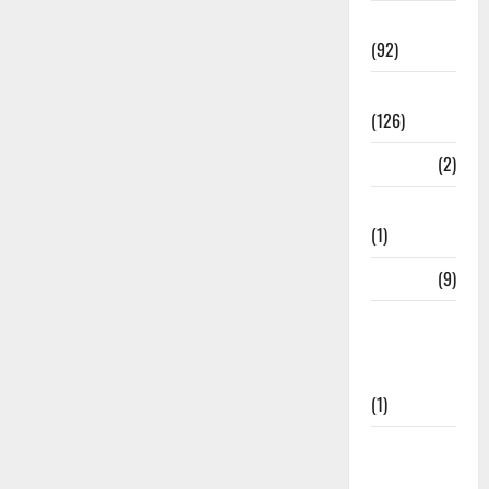
Rishikesh
(92)
Roorkee
(126)
Rudrapur
(2)
Saharanpur
(1)
Science
(9)
Senior
Citizens
Welfare
(1)
Social
Initiatives