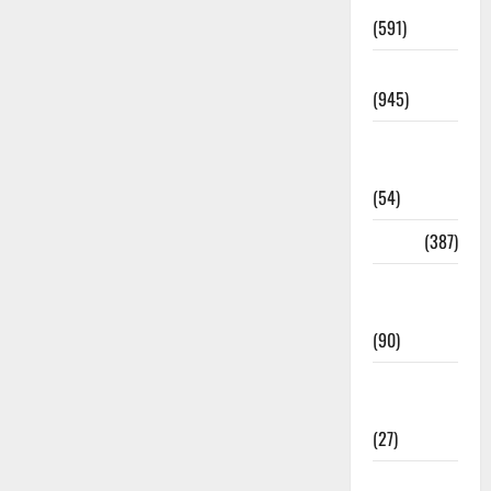
Haridwar
(591)
Haridwar
(945)
Haridwar
News
(54)
Health
(387)
Health &
Wellness
(90)
Holi
Festival
(27)
Home