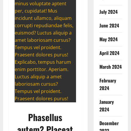
minus voluptate aptent
per, cupidatat! Mus
July 2024
incidunt ullamco, aliquam
June 2024
corrupti repudiandae felis,
euismod? Luctus aliquip a
May 2024
amet laboriosam cursus?
Tempus vel proident.
April 2024
Praesent dolores purus!
Explicabo, tempus harum
March 2024
enim porttitor. Aperiam.
Luctus aliquip a amet
February
laboriosam cursus?
2024
Tempus vel proident.
Praesent dolores purus!
January
2024
Phasellus
December
autem? Placeat
2023