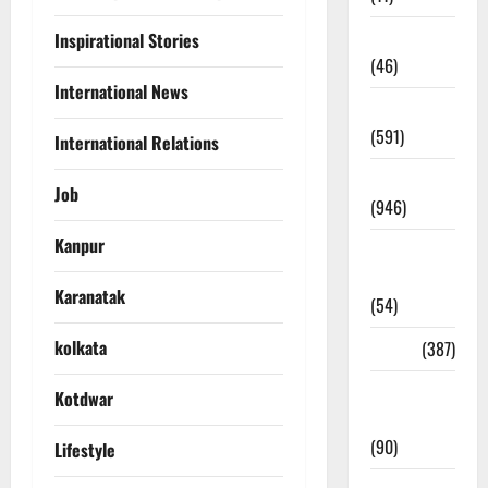
Haldwani
Inspirational Stories
(46)
International News
Haridwar
(591)
International Relations
Haridwar
Job
(946)
Kanpur
Haridwar
News
Karanatak
(54)
kolkata
Health
(387)
Health &
Kotdwar
Wellness
(90)
Lifestyle