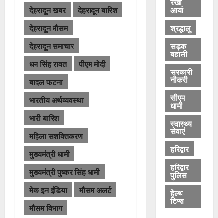
रेखा
आर्या
देहरादून खबर
देहरादून बारिश
श्रद्धालु
देहरादून मौसम
सड़क
देहरादून समाचार
बहाली
धन सिंह रावत
पीएम मोदी
सरकारी
नौकरी
बादल फटना
सीएम
भारतीय अर्थव्यवस्था
धामी
भारी बारिश
स्वास्थ्य
सेवाएं
महिला सशक्तिकरण
हरिद्वार
मुख्यमंत्री धामी
हरिद्वार
मुख्यमंत्री पुष्कर सिंह धामी
पुलिस
मेक इन इंडिया
मौसम अलर्ट
हेल्थ
टिप्स
मौसम विभाग