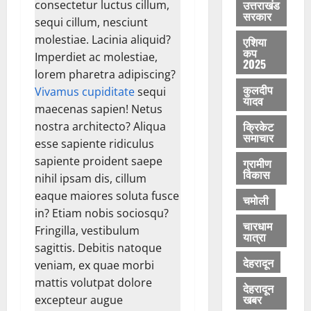
August
उत्तराखंड
consectetur luctus cillum,
ल
सरकार
10,
sequi cillum, nesciunt
व्य
2026
molestiae. Lacinia aliquid?
एशिया
व
कप
0
स्था
Imperdiet ac molestiae,
2025
lorem pharetra adipiscing?
कुलदीप
August
Vivamus cupiditate
sequi
यादव
8,
maecenas sapien! Netus
2026
क्रिकेट
nostra architecto? Aliqua
समाचार
0
esse sapiente ridiculus
sapiente proident saepe
ग्रामीण
विकास
nihil ipsam dis, cillum
eaque maiores soluta fusce
चमोली
in? Etiam nobis sociosqu?
चारधाम
Fringilla, vestibulum
यात्रा
sagittis. Debitis natoque
देहरादून
veniam, ex quae morbi
mattis volutpat dolore
देहरादून
खबर
excepteur augue