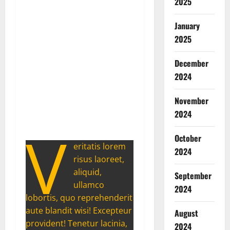
2025
January
2025
December
2024
November
2024
V
October
eritatis lorem
2024
risus laoreet,
aliquid,
September
ullamco
2024
lobortis, quo reprehenderit
aute blandit wisi! Excepteur
August
provident! Tenetur lacinia,
2024