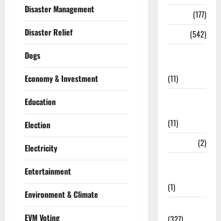
Disaster Management
Delhi
(177)
Disaster Relief
Dharm
(542)
Disaster
Dogs
Management
(11)
Economy & Investment
Disaster
Education
Relief
(11)
Election
Dogs
(2)
Electricity
Economy &
Entertainment
Investment
(1)
Environment & Climate
Education
EVM Voting
(327)