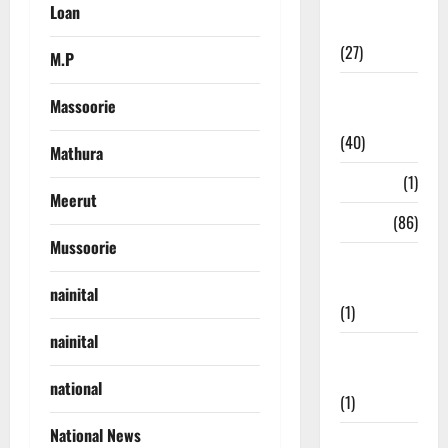
Holi
Loan
Festival
(27)
M.P
Home
Massoorie
Remedies
(40)
Mathura
HRDA
(1)
Meerut
India
(86)
Mussoorie
India–Japan
Partnership
nainital
(1)
nainital
Inspirational
Stories
national
(1)
National News
International