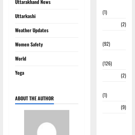
Uttarakhand News
Investment
(1)
Uttarkashi
ramnagar
(2)
Weather Updates
Rishikesh
(92)
Women Safety
Roorkee
World
(126)
Yoga
Rudrapur
(2)
Saharanpur
(1)
ABOUT THE AUTHOR
Science
(9)
Senior
Citizens
Welfare