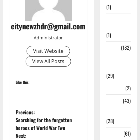
(1)
Social
citynewzhdr@gmail.com
Initiatives
(1)
Administrator
Sports
(182)
Visit Website
Sports
View All Posts
News
(29)
Like this:
Stories
(2)
Tech
(43)
P
Previous:
Technology
Searching for the forgotten
(28)
o
heroes of World War Two
Tehri
(61)
Next: