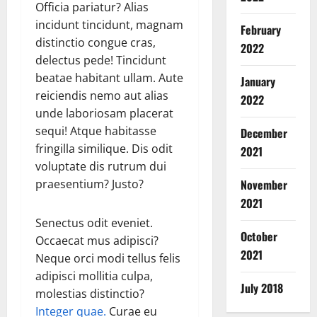
दी
यां
ड़ा
में
Officia pariatur? Alias
Breaking
प
न
आ
2
Dharm
incidunt tincidunt, magnam
February
से
हीं
Haridwar
स्था
.
distinctio congue cras,
2022
ला
Sports
,
का
0
delectus pede! Tincidunt
Uttarakh
ल
आ
सै
ती
1
2
beatae habitant ullam. Aute
जी
January
ज
ला
व्र
0
वा
reiciendis nemo aut alias
मा
ब
2022
ता
Breaking
3
ला
एं
unde laboriosam placerat
Nature
का
6
त
Uttarakh
ये
भू
sequi! Atque habitasse
December
August
ओ
Uttarkash
क
उ
कं
9,
fringilla similique. Dis odit
2021
लं
उ
कां
पा
प
2026
2
voluptate dis rutrum dui
पि
त्त
व
य
November
praesentium? Justo?
क
रा
0
ड़ि
Ayurveda
August
की
खं
2021
यों
Breaking
10,
August
भा
ड
के
Health & 
Senectus odit eveniet.
2026
9,
र
के
Home Rem
लि
October
2026
Occaecat mus adipisci?
अ
त
उ
0
ए
2021
3
Neque orci modi tellus felis
च्छी
में
त्त
0
प
adipisci mollitia culpa,
नीं
मे
र
र्या
Breaking
July 2018
द
ज
molestias distinctio?
का
प्त
Dharm
ले
बा
शी
Haridwar
Integer quae.
Curae eu
पे