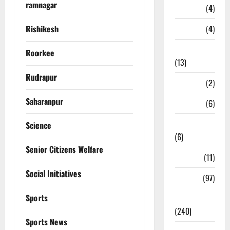
ramnagar
Loan
(4)
M.P
(4)
Rishikesh
Massoorie
Roorkee
(13)
Rudrapur
Mathura
(2)
Saharanpur
Meerut
(6)
Mussoorie
Science
(6)
Senior Citizens Welfare
nainital
(11)
Social Initiatives
nainital
(97)
Sports
national
(240)
Sports News