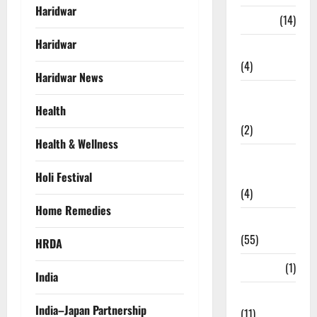
Haridwar
Garbage
(14)
Haridwar
Governance
(4)
Haridwar News
Government &
Health
Administration
(2)
Health & Wellness
Government
Schemes
Holi Festival
(4)
Home Remedies
Govt Job
(55)
HRDA
Gujarat
(1)
India
Haldwani
India–Japan Partnership
(11)