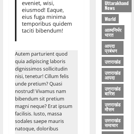
से
0
हीं
त्री
स्था
.
Uttarakhand
eveniet, wisi,
ला
News
,
रे
का
0
eiusmod! Eaque,
ल
आ
खा
सै
ती
eius fuga minima
World
जी
ज
आ
ला
व्र
temporibus quidem
वा
मा
र्या
ब
ता
आत्मनिर्भर
taciti bibendum!
ला
भारत
एं
ने
का
त
ये
उ
भू
August
आपदा
क
उ
ठा
कं
9,
प्रबंधन
कां
Autem parturient quod
पा
ई
प
2026
व
य
उत्तराखंड
‘
quia adipiscing laboris
0
ड़ि
सं
dignissimos sollicitudin
August
उत्तराखंड
यों
क
10,
August
nisi, tenetur! Cillum felis
आपदा
के
ल्प
2026
9,
unde pretium? Quasi
लि
कां
2026
उत्तराखंड
nostrud! Vivamus nam
0
ए
बारिश
व
0
bibendum sit pretium
प
ड़
उत्तराखंड
र्या
magni neque? Erat ipsum
या
मौसम
प्त
facilisis. Iusto, massa
त्रा
पे
उत्तराखंड
’
sodales saepe mauris
समाचार
य
natoque, doloribus
ज