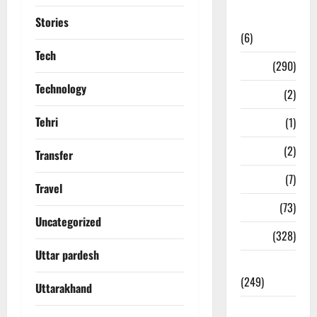
National
News
Stories
(6)
Tech
Nature
(290)
Technology
Navy
(2)
Tehri
Nepal
(1)
New Year
(2)
Transfer
Newsbeat
(7)
Travel
PM Modi
(73)
Uncategorized
Police
(328)
Uttar pardesh
Politics
(249)
Uttarakhand
Post Office