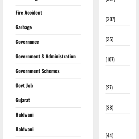
Election
Fire Accident
(207)
Garbage
Electricity
(35)
Governance
Entertainment
Government & Administration
(107)
Government Schemes
Environment
& Climate
Govt Job
(27)
EVM Voting
Gujarat
(38)
Haldwani
Fire
Accident
Haldwani
(44)