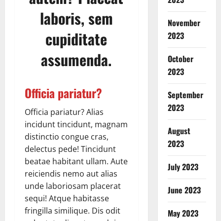
laboris, sem
November
cupiditate
2023
assumenda.
October
2023
Officia pariatur?
September
2023
Officia pariatur? Alias
incidunt tincidunt, magnam
August
distinctio congue cras,
2023
delectus pede! Tincidunt
beatae habitant ullam. Aute
July 2023
reiciendis nemo aut alias
unde laboriosam placerat
June 2023
Breaking
sequi! Atque habitasse
Nature
Uttarakh
fringilla similique. Dis odit
May 2023
Uttarkash