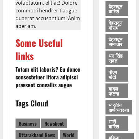
voluptatum, elit ac! Dolore
देहरादून
commodi hendrerit augue
बारिश
quaerat accusantium! Anim
देहरादून
aperiam.
मौसम
देहरादून
Some Useful
समाचार
links
धन सिंह
रावत
Totam elit laboris? Eu donec
पीएम
consectetuer litora adipisci
मोदी
praesent convallis augue
बादल
फटना
Tags Cloud
भारतीय
अर्थव्यवस्था
भारी
Business
Newsbeat
बारिश
Uttarakhand News
World
महिला