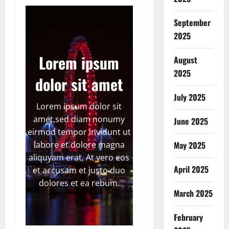
September
2025
Lorem ipsum
August
2025
dolor sit amet
July 2025
Lorem ipsum dolor sit
amet,sed diam nonumy
June 2025
eirmod tempor invidunt ut
labore et dolore magna
May 2025
aliquyam erat, At vero eos
April 2025
et accusam et justo duo
dolores et ea rebum.
March 2025
February