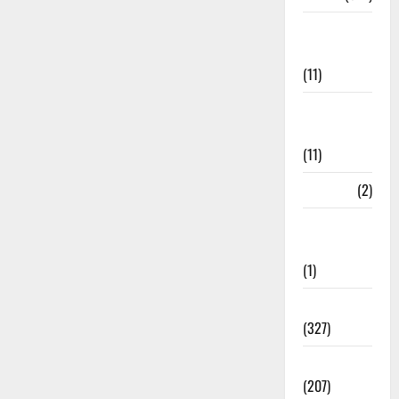
Disaster
Management
(11)
Disaster
Relief
(11)
Dogs
(2)
Economy &
Investment
(1)
Education
(327)
Election
(207)