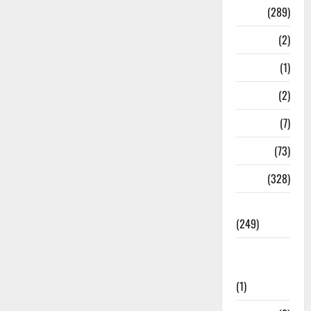
Nature
(289)
Navy
(2)
Nepal
(1)
New Year
(2)
Newsbeat
(7)
PM Modi
(73)
Police
(328)
Politics
(249)
Post Office
Investment
(1)