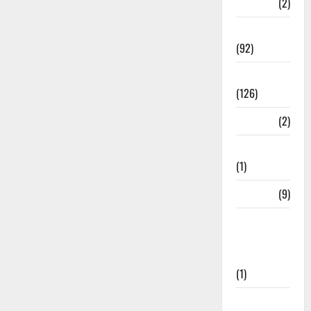
ramnagar
(2)
Rishikesh
(92)
Roorkee
(126)
Rudrapur
(2)
Saharanpur
(1)
Science
(9)
Senior
Citizens
Welfare
(1)
Social