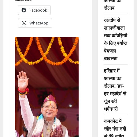
आस्था का
सैलाब
Facebook
दक्षदीप से
WhatsApp
लालजीवाला
तक कांवड़ियों
के लिए पर्याप्त
पेयजल
व्यवस्था
हरिद्वार में
आस्था का
सैलाब! ‘हर-
हर महादेव’ से
गूंज रही
धर्मनगरी
कपकोट में
खीर गंगा नदी
से 49 वर्षीय