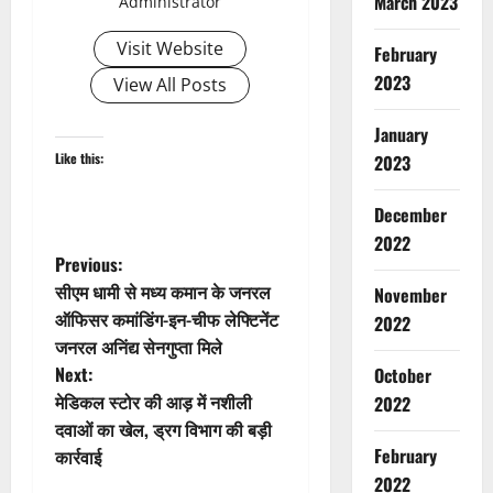
March 2023
Administrator
ड़ी
Dharm
प
Haridwar
Visit Website
February
Uttarakh
र
द
2023
उ
View All Posts
3
क्ष
म
दी
ड़ा
January
Breaking
प
आ
Dharm
Like this:
2023
से
Haridwar
स्था
ला
Uttarakh
का
December
ह
ल
सै
4
2022
रि
जी
ला
P
Previous:
द्वा
वा
ब
Accident
सीएम धामी से मध्य कमान के जनरल
र
November
ला
Breaking
o
में
ऑफिसर कमांडिंग-इन-चीफ लेफ्टिनेंट
त
CM Uttra
2022
August
आ
Disaster R
क
जनरल अनिंद्य सेनगुप्ता मिले
9,
s
Uttarakh
स्था
कां
Next:
October
2026
5
क
का
व
t
मेडिकल स्टोर की आड़ में नशीली
2022
प
सै
0
ड़ि
Ayurveda
दवाओं का खेल, ड्रग विभाग की बड़ी
को
ला
यों
Breaking
n
February
कार्रवाई
ट
ब
के
Health & 
में
2022
Home Rem
!
लि