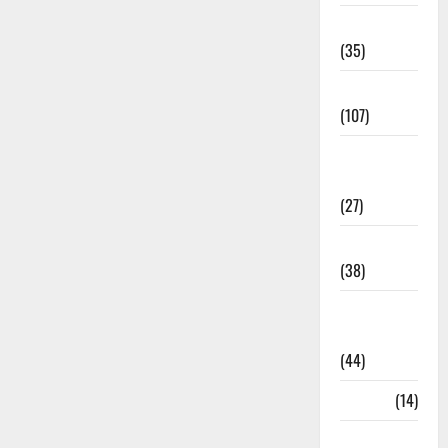
Electricity
(35)
Entertainment
(107)
Environment
& Climate
(27)
EVM Voting
(38)
Fire
Accident
(44)
Garbage
(14)
Governance