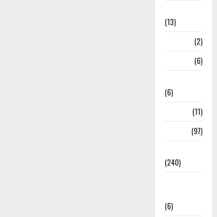
Massoorie
(13)
Mathura
(2)
Meerut
(6)
Mussoorie
(6)
nainital
(11)
nainital
(97)
national
(240)
National
News
(6)