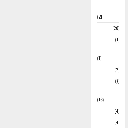
International
Relations
(2)
Job
(20)
Kanpur
(1)
Karanatak
(1)
kolkata
(2)
Kotdwar
(7)
Lifestyle
(16)
Loan
(4)
M.P
(4)