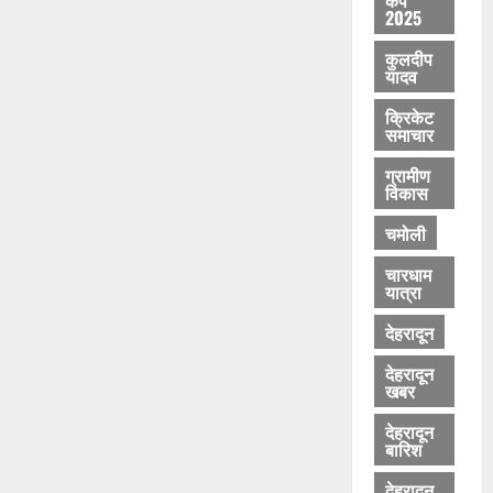
August
August
2025
8,
8,
2026
कुलदीप
2026
यादव
0
0
क्रिकेट
समाचार
ग्रामीण
विकास
चमोली
चारधाम
यात्रा
देहरादून
देहरादून
खबर
देहरादून
बारिश
देहरादून