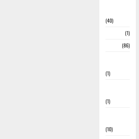
Home
Remedies
(40)
HRDA
(1)
India
(86)
India–Japan
Partnership
(1)
Inspirational
Stories
(1)
International
News
(10)