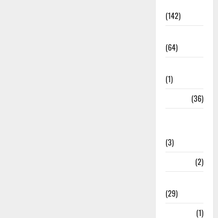
Accident
(142)
Agriculture
(64)
Ahamedabad
(1)
Army
(36)
Asia Cup
2025
(3)
Athletics
(2)
Ayurveda
(29)
Bangal
(1)