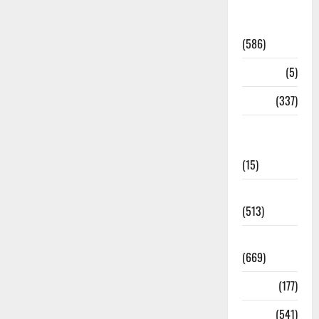
CM
Uttrakhand
(586)
Corona
(5)
crime
(337)
Cyber
Crime
(15)
Dehradun
(513)
Dehradun
(669)
Delhi
(177)
Dharm
(541)