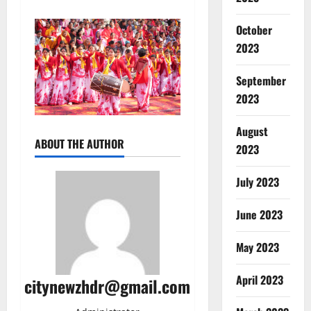
October
2023
September
2023
August
ABOUT THE AUTHOR
2023
July 2023
June 2023
Breaking
Dharm
Haridwar
May 2023
ह
र
2
April 2023
citynewzhdr@gmail.com
की
पौ
Breaking