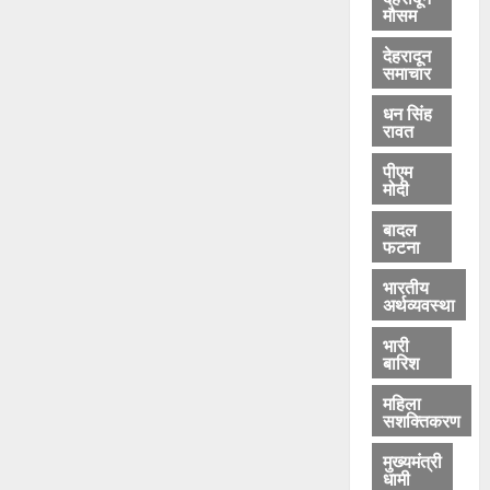
मौसम
देहरादून
समाचार
धन सिंह
रावत
पीएम
मोदी
बादल
फटना
भारतीय
अर्थव्यवस्था
भारी
बारिश
महिला
सशक्तिकरण
मुख्यमंत्री
धामी