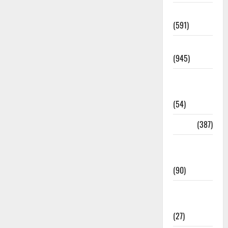
Haridwar
(591)
Haridwar
(945)
Haridwar
News
(54)
Health
(387)
Health &
Wellness
(90)
Holi
Festival
(27)