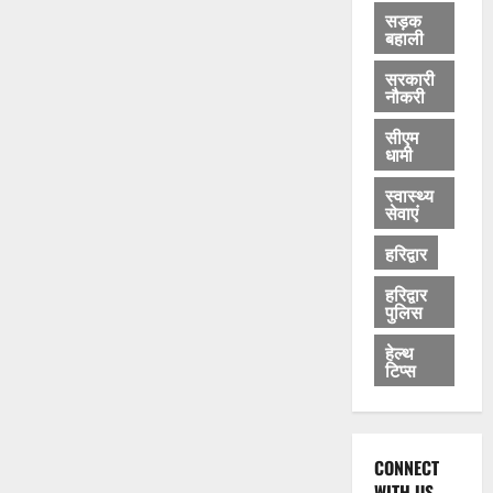
सड़क
बहाली
सरकारी
नौकरी
सीएम
धामी
स्वास्थ्य
सेवाएं
हरिद्वार
हरिद्वार
पुलिस
हेल्थ
टिप्स
CONNECT
WITH US