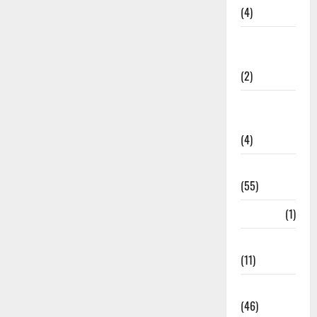
(4)
Government &
Administration
(2)
Government
Schemes
(4)
Govt Job
(55)
Gujarat
(1)
Haldwani
(11)
Haldwani
(46)