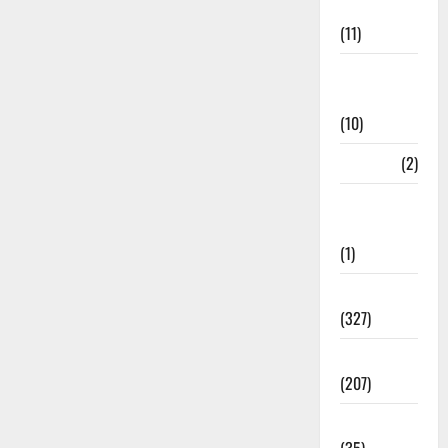
Management
(11)
Disaster
Relief
(10)
Dogs
(2)
Economy &
Investment
(1)
Education
(327)
Election
(207)
Electricity