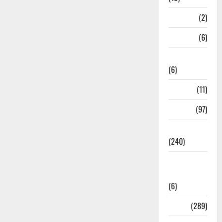
Mathura
(2)
Meerut
(6)
Mussoorie
(6)
nainital
(11)
nainital
(97)
national
(240)
National
News
(6)
Nature
(289)