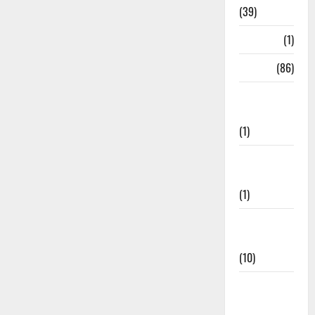
(39)
HRDA
(1)
India
(86)
India–Japan
Partnership
(1)
Inspirational
Stories
(1)
International
News
(10)
International
Relations