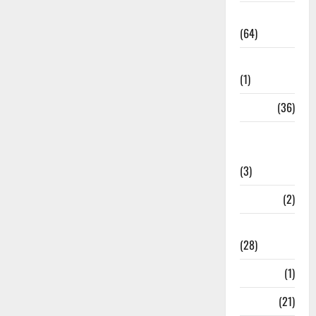
Agriculture
(64)
Ahamedabad
(1)
Army
(36)
Asia Cup
2025
(3)
Athletics
(2)
Ayurveda
(28)
Bangal
(1)
BANK
(21)