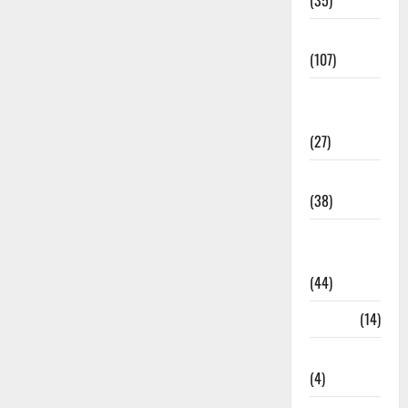
(35)
Entertainment
(107)
Environment
& Climate
(27)
EVM Voting
(38)
Fire
Accident
(44)
Garbage
(14)
Governance
(4)