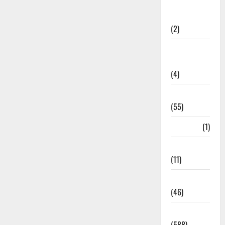
Government &
Administration
(2)
Government
Schemes
(4)
Govt Job
(55)
Gujarat
(1)
Haldwani
(11)
Haldwani
(46)
Haridwar
(588)