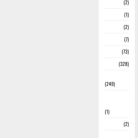
Navy
(2)
Nepal
(1)
New Year
(2)
Newsbeat
(7)
PM Modi
(73)
Police
(328)
Politics
(249)
Post Office
Investment
(1)
ramnagar
(2)
Rishikesh