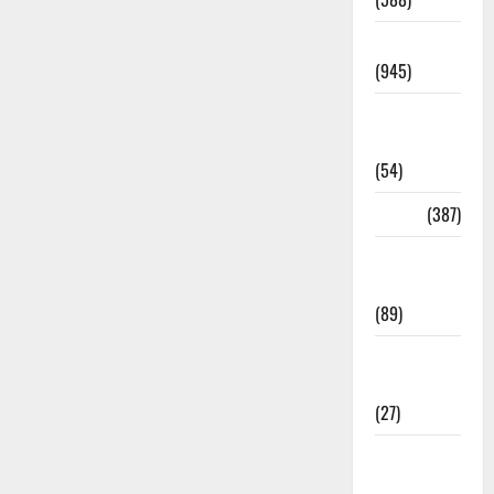
Haridwar
(945)
Haridwar
News
(54)
Health
(387)
Health &
Wellness
(89)
Holi
Festival
(27)
Home
Remedies