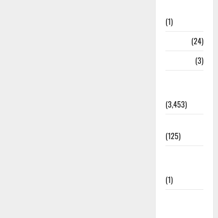
Bhaniyawala
(1)
BHEL
(24)
Bihar
(3)
Breaking
News
(3,453)
Business
(125)
Cloudburst
Updates
(1)
CM
Uttrakhand