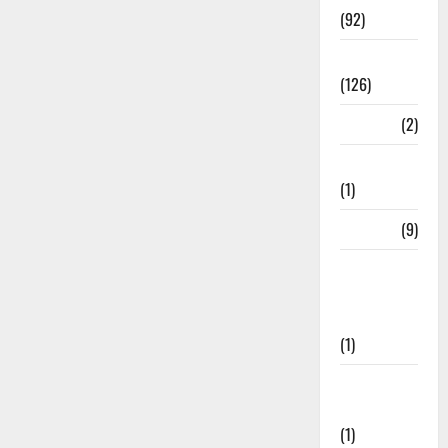
(92)
Roorkee
(126)
Rudrapur
(2)
Saharanpur
(1)
Science
(9)
Senior
Citizens
Welfare
(1)
Social
Initiatives
(1)