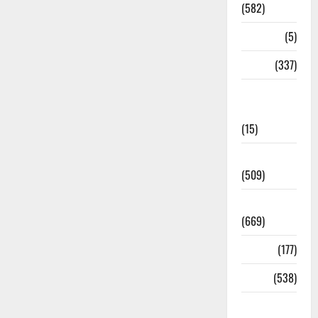
(582)
Corona
(5)
crime
(337)
Cyber
Crime
(15)
Dehradun
(509)
Dehradun
(669)
Delhi
(177)
Dharm
(538)
Disaster