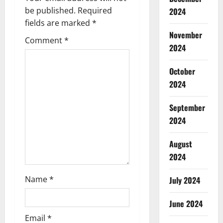
be published.
Required
2024
i
fields are marked
*
November
g
Comment
*
2024
a
October
t
2024
i
September
o
2024
n
August
2024
Name
*
July 2024
June 2024
Email
*