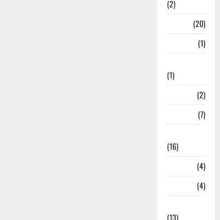
(2)
Job
(20)
Kanpur
(1)
Karanatak
(1)
kolkata
(2)
Kotdwar
(7)
Lifestyle
(16)
Loan
(4)
M.P
(4)
Massoorie
(13)