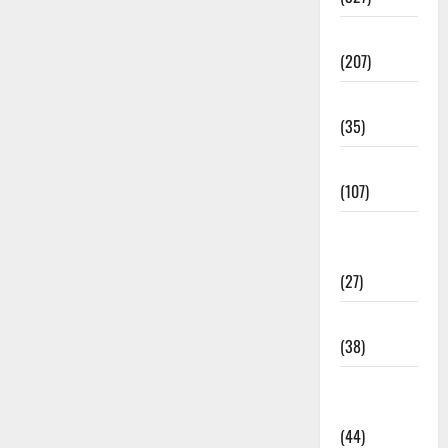
Election
(207)
Electricity
(35)
Entertainment
(107)
Environment
& Climate
(27)
EVM Voting
(38)
Fire
Accident
(44)