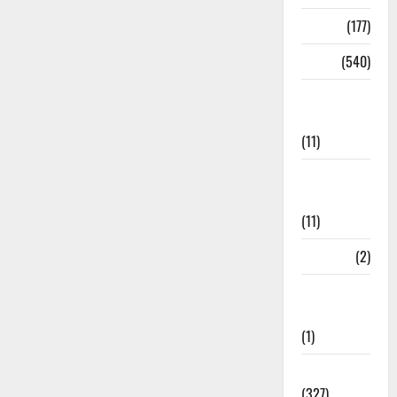
Delhi
(177)
Dharm
(540)
Disaster
Management
(11)
Disaster
Relief
(11)
Dogs
(2)
Economy &
Investment
(1)
Education
(327)