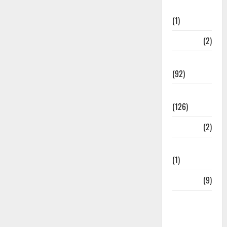
Investment
(1)
ramnagar
(2)
Rishikesh
(92)
Roorkee
(126)
Rudrapur
(2)
Saharanpur
(1)
Science
(9)
Senior
Citizens
Welfare