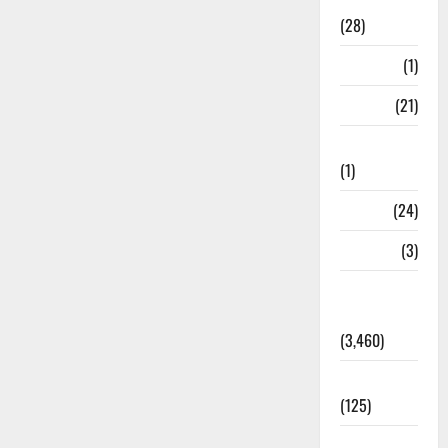
Ayurveda
(28)
Bangal
(1)
BANK
(21)
Bhaniyawala
(1)
BHEL
(24)
Bihar
(3)
Breaking
News
(3,460)
Business
(125)
Cloudburst