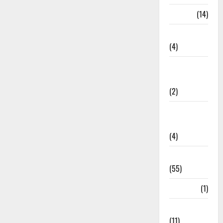
Garbage
(14)
Governance
(4)
Government &
Administration
(2)
Government
Schemes
(4)
Govt Job
(55)
Gujarat
(1)
Haldwani
(11)