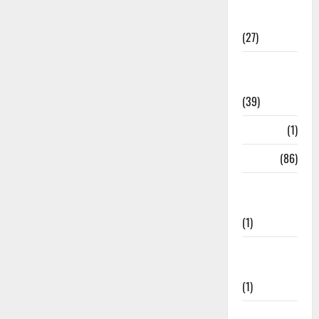
Holi
Festival
(27)
Home
Remedies
(39)
HRDA
(1)
India
(86)
India–Japan
Partnership
(1)
Inspirational
Stories
(1)
International