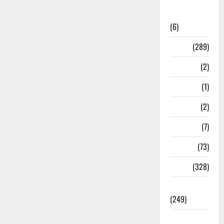
National
News
(6)
Nature
(289)
Navy
(2)
Nepal
(1)
New Year
(2)
Newsbeat
(7)
PM Modi
(73)
Police
(328)
Politics
(249)
Post Office