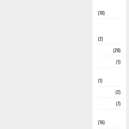
News
(10)
International
Relations
(2)
Job
(20)
Kanpur
(1)
Karanatak
(1)
kolkata
(2)
Kotdwar
(7)
Lifestyle
(16)