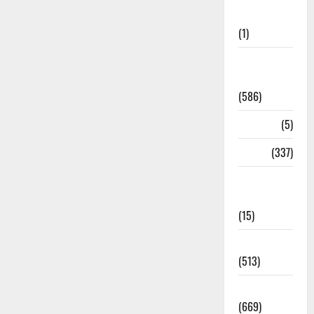
Updates
(1)
CM
Uttrakhand
(586)
Corona
(5)
crime
(337)
Cyber
Crime
(15)
Dehradun
(513)
Dehradun
(669)