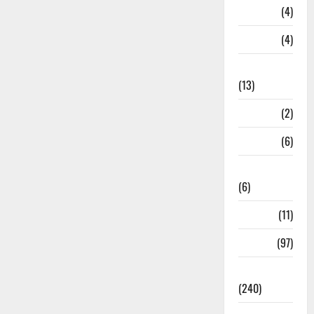
Loan
(4)
M.P
(4)
Massoorie
(13)
Mathura
(2)
Meerut
(6)
Mussoorie
(6)
nainital
(11)
nainital
(97)
national
(240)