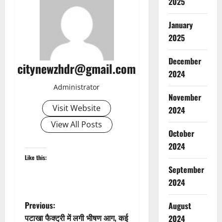
2025
January
2025
December
citynewzhdr@gmail.com
2024
Administrator
November
Visit Website
2024
View All Posts
October
2024
Like this:
September
2024
P
Previous:
August
पटाखा फैक्ट्री में लगी भीषण आग, कई
2024