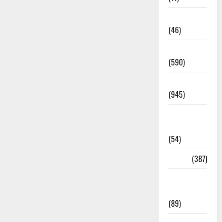
Haldwani
(46)
Haridwar
(590)
Haridwar
(945)
Haridwar
News
(54)
Health
(387)
Health &
Wellness
(89)