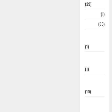
(39)
HRDA
(1)
India
(86)
India–Japan
Partnership
(1)
Inspirational
Stories
(1)
International
News
(10)
International
Relations