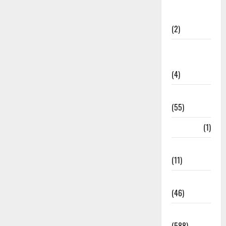
Government &
Administration
(2)
Government
Schemes
(4)
Govt Job
(55)
Gujarat
(1)
Haldwani
(11)
Haldwani
(46)
Haridwar
(588)