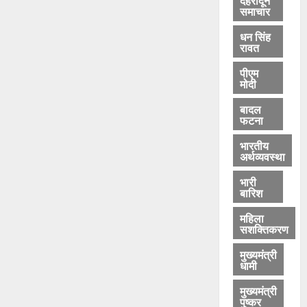
समाचार
धन सिंह
रावत
पीएम
मोदी
बादल
फटना
भारतीय
अर्थव्यवस्था
भारी
बारिश
महिला
सशक्तिकरण
मुख्यमंत्री
धामी
मुख्यमंत्री
पुष्कर