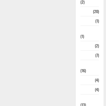
(2)
Job
(20)
Kanpur
(1)
Karanatak
(1)
kolkata
(2)
Kotdwar
(7)
Lifestyle
(16)
Loan
(4)
M.P
(4)
Massoorie
(13)