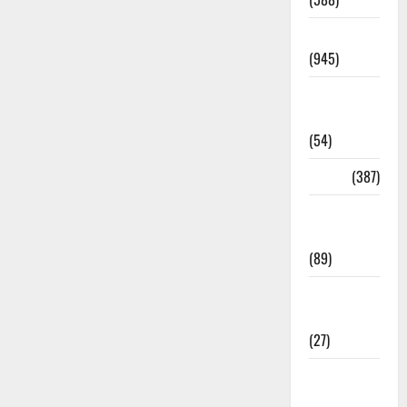
Haridwar
(945)
Haridwar
News
(54)
Health
(387)
Health &
Wellness
(89)
Holi
Festival
(27)
Home
Remedies