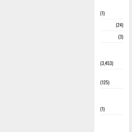
Bhaniyawala
(1)
BHEL
(24)
Bihar
(3)
Breaking
News
(3,453)
Business
(125)
Cloudburst
Updates
(1)
CM
Uttrakhand