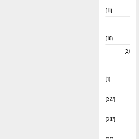
Management
(11)
Disaster
Relief
(10)
Dogs
(2)
Economy &
Investment
(1)
Education
(327)
Election
(207)
Electricity