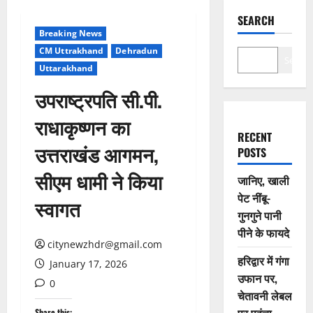
SEARCH
Breaking News
CM Uttrakhand
Dehradun
Search
Uttarakhand
उपराष्ट्रपति सी.पी.
राधाकृष्णन का
RECENT
उत्तराखंड आगमन,
POSTS
सीएम धामी ने किया
जानिए, खाली
पेट नींबू-
स्वागत
गुनगुने पानी
पीने के फायदे
citynewzhdr@gmail.com
हरिद्वार में गंगा
January 17, 2026
उफान पर,
0
चेतावनी लेबल
Share this: