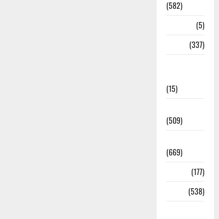
(582)
Corona
(5)
crime
(337)
Cyber
Crime
(15)
Dehradun
(509)
Dehradun
(669)
Delhi
(177)
Dharm
(538)
Disaster