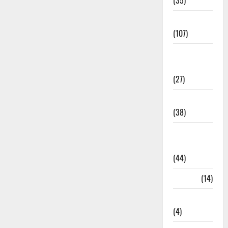
(35)
Entertainment
(107)
Environment
& Climate
(27)
EVM Voting
(38)
Fire
Accident
(44)
Garbage
(14)
Governance
(4)