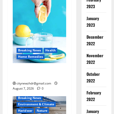
2023
January
2023
December
2022
Breaking News
Health
Breaking
November
Environm
Home Remedies
Haridwar
2022
Uttarakh
जानिए, खाली पेट नींबू-गुनगुने
ह
October
2
पानी पीने के फायदे
रि
2022
द्वा
citynewzhdr@gmail.com
Breaking
र
August 7, 2026
0
Dehradu
February
में
Environm
Breaking News
2022
गं
Haridwar
Tehri
Ut
गा
Environment & Climate
3
Uttarkash
उ
January
Haridwar
Nature