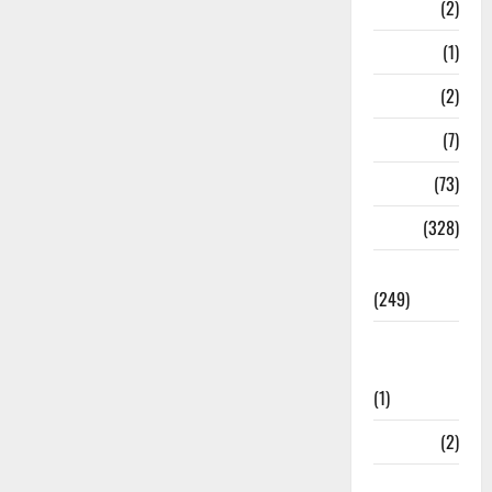
Navy
(2)
Nepal
(1)
New Year
(2)
Newsbeat
(7)
PM Modi
(73)
Police
(328)
Politics
(249)
Post Office
Investment
(1)
ramnagar
(2)
Rishikesh