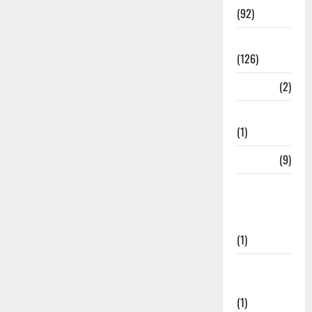
(92)
Roorkee
(126)
Rudrapur
(2)
Saharanpur
(1)
Science
(9)
Senior
Citizens
Welfare
(1)
Social
Initiatives
(1)