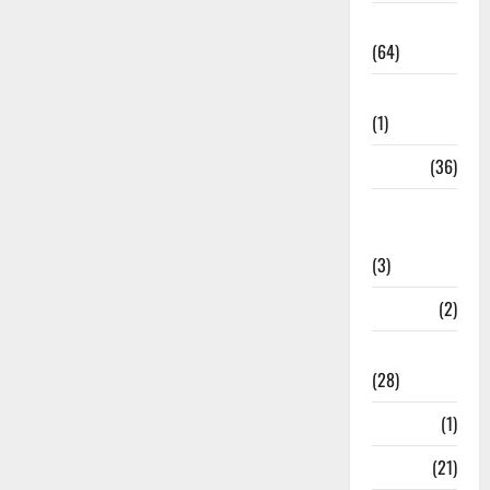
Agriculture
(64)
Ahamedabad
(1)
Army
(36)
Asia Cup
2025
(3)
Athletics
(2)
Ayurveda
(28)
Bangal
(1)
BANK
(21)