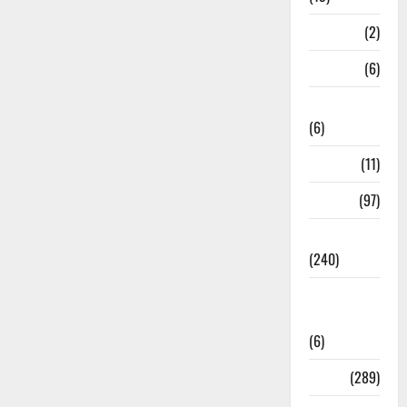
Mathura
(2)
Meerut
(6)
Mussoorie
(6)
nainital
(11)
nainital
(97)
national
(240)
National
News
(6)
Nature
(289)