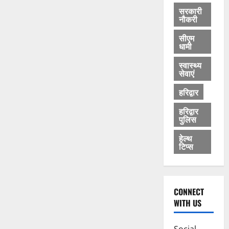
सरकारी
नौकरी
सीएम
धामी
स्वास्थ्य
सेवाएं
हरिद्वार
हरिद्वार
पुलिस
हेल्थ
टिप्स
CONNECT
WITH US