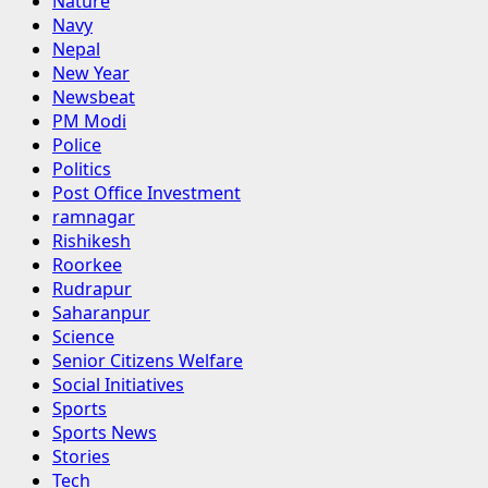
Nature
Navy
Nepal
New Year
Newsbeat
PM Modi
Police
Politics
Post Office Investment
ramnagar
Rishikesh
Roorkee
Rudrapur
Saharanpur
Science
Senior Citizens Welfare
Social Initiatives
Sports
Sports News
Stories
Tech