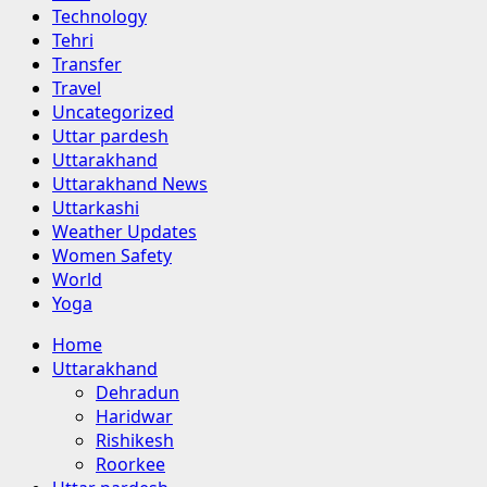
Technology
Tehri
Transfer
Travel
Uncategorized
Uttar pardesh
Uttarakhand
Uttarakhand News
Uttarkashi
Weather Updates
Women Safety
World
Yoga
Primary
Home
Menu
Uttarakhand
Dehradun
Haridwar
Rishikesh
Roorkee