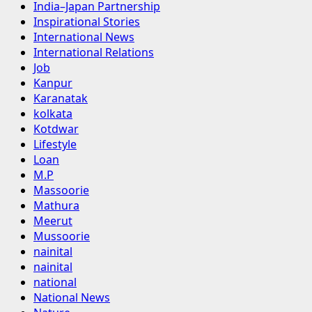
India–Japan Partnership
Inspirational Stories
International News
International Relations
Job
Kanpur
Karanatak
kolkata
Kotdwar
Lifestyle
Loan
M.P
Massoorie
Mathura
Meerut
Mussoorie
nainital
nainital
national
National News