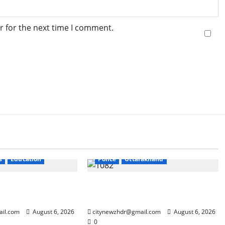
r for the next time I comment.
Breaking News
Haridwar
s
Education
Police
Uttarakhand
ंदोलन ने बढ़ाई सरकार
कांवड़ मेले में गांजा सप्लाई करने की
साजिश नाकाम
ail.com
August 6, 2026
citynewzhdr@gmail.com
August 6, 2026
0