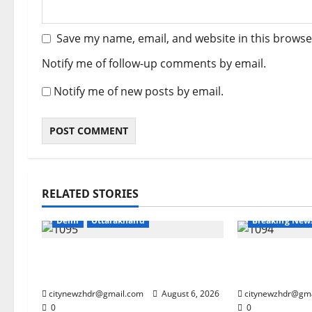
Save my name, email, and website in this browse
Notify me of follow-up comments by email.
Notify me of new posts by email.
Army
Breaking News
RELATED STORIES
CM Uttrakhand
Dehradun
Delhi
Uttarakhand
Breaking New
मुख्यमंत्री धामी से महानिदेशक एनसीसी ने
झारखंड छात्र आ
की शिष्टाचार भेंट
की मुश्किलें
citynewzhdr@gmail.com
August 6, 2026
citynewzhdr@gm
0
0